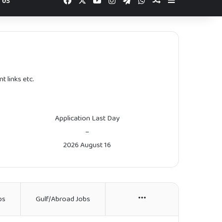
Facebook
X
YouTube
Instagram
Telegram
WhatsApp
Random Article
Sidebar
 US
t links etc.
Application Last Day
–
2026 August 16
bs
Gulf/Abroad Jobs
More