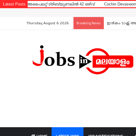
റ്റ് ട്രിബ്യൂണലിൽ 42 ഒഴിവ്
Latest Posts
Cochin Devaswom Board LD Clerk Ex
Thursday, August 6 2026
ഇൻകം ടാക്സ് അ
Breaking News