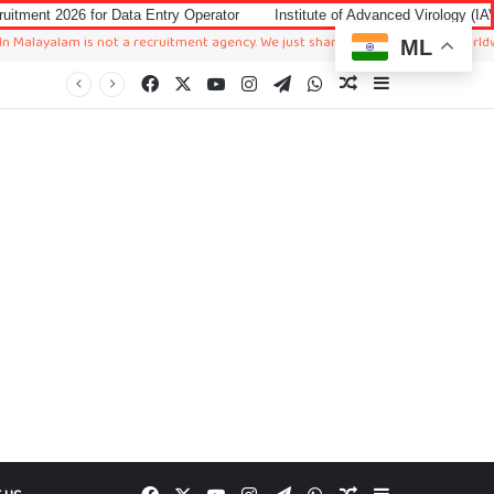
ta Entry Operator
Institute of Advanced Virology (IAV) Notification 2026
s not a recruitment agency. We just sharing available job in worldwide from diff
ML
Facebook
X
YouTube
Instagram
Telegram
WhatsApp
Random Article
Sidebar