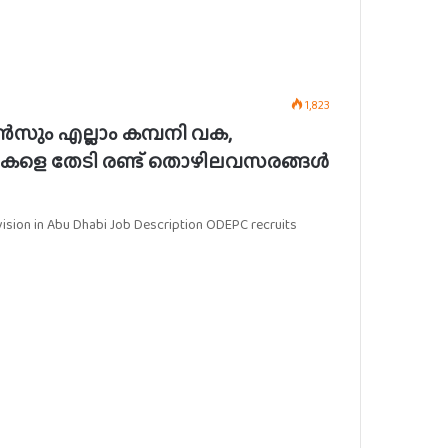
1,823
റൻസും എല്ലാം കമ്പനി വക,
ളെ തേടി രണ്ട് തൊഴിലവസരങ്ങൾ
vision in Abu Dhabi Job Description ODEPC recruits