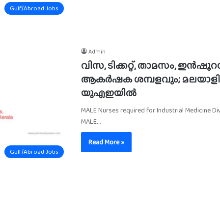
Gulf/Abroad Jobs
Admin
വിസ, ടിക്കറ്റ്, താമസം, ഇൻഷൂ
ആകർഷക ശമ്പളവും; മലയാളിക
യുഎഇയിൽ
MALE Nurses required for Industrial Medicine Di
MALE…
Read More »
Gulf/Abroad Jobs