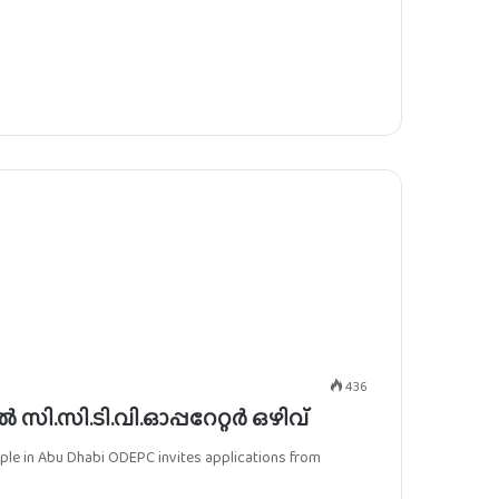
436
ി.സി.ടി.വി.ഓപ്പറേറ്റർ ഒഴിവ്
le in Abu Dhabi ODEPC invites applications from