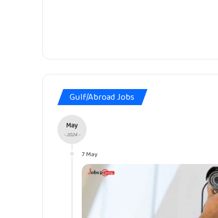
Gulf/Abroad Jobs
May
- 2024 -
7 May