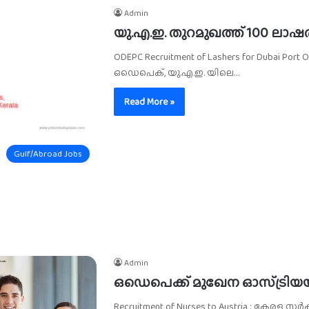
Admin
യു.എ.ഇ. തുറമുഖത്ത് 100 ലാഷർ
ODEPC Recruitment of Lashers for Dubai Po
ഒഡെപെക്, യു.എ.ഇ. യിലെ…
Read More »
Gulf/Abroad Jobs
Admin
ഒഡെപെക്ക് മുഖേന ഓസ്ട്രിയയ
Recruitment of Nurses to Austria : കേര