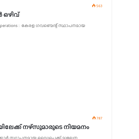
563
 ഒഴിവ്
rt Operations : കേരള ഗവണ്മെന്റ് സ്ഥാപനമായ
787
ിലേക്ക് നഴ്സുമാരുടെ നിയമനം
ള സർക്കാർ സ്ഥാപനമായ ഒഡെപെക്ക് മുഖേന