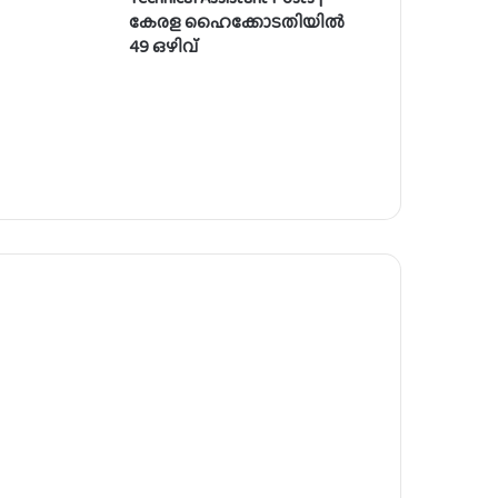
കേരള ഹൈക്കോടതിയിൽ
49 ഒഴിവ്