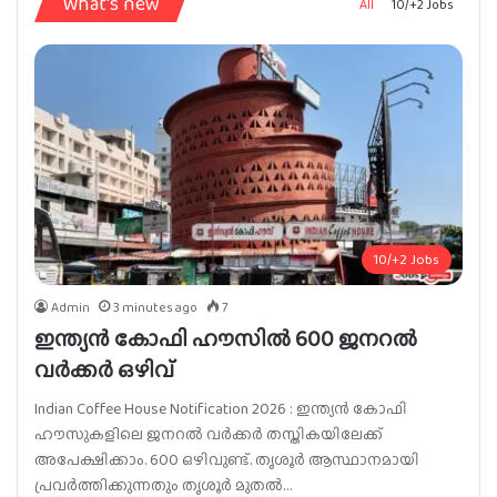
What's new
All
10/+2 Jobs
10/+2 Jobs
Admin
3 minutes ago
7
ഇന്ത്യൻ കോഫി ഹൗസിൽ 600 ജനറൽ
വർക്കർ ഒഴിവ്
Indian Coffee House Notification 2026 : ഇന്ത്യൻ കോഫി
ഹൗസുകളിലെ ജനറൽ വർക്കർ തസ്തികയിലേക്ക്
അപേക്ഷിക്കാം. 600 ഒഴിവുണ്ട്. തൃശൂർ ആസ്ഥാനമായി
പ്രവർത്തിക്കുന്നതും തൃശൂർ മുതൽ…