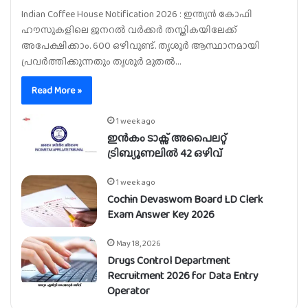
Indian Coffee House Notification 2026 : ഇന്ത്യൻ കോഫി
ഹൗസുകളിലെ ജനറൽ വർക്കർ തസ്തികയിലേക്ക്
അപേക്ഷിക്കാം. 600 ഒഴിവുണ്ട്. തൃശൂർ ആസ്ഥാനമായി
പ്രവർത്തിക്കുന്നതും തൃശൂർ മുതൽ…
Read More »
1 week ago
ഇൻകം ടാക്സ് അപൈലറ്റ്
ട്രിബ്യൂണലിൽ 42 ഒഴിവ്
1 week ago
Cochin Devaswom Board LD Clerk
Exam Answer Key 2026
May 18, 2026
Drugs Control Department
Recruitment 2026 for Data Entry
Operator