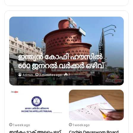
ഇന്ത്യൻ കോഫി ഹൗസിൽ
600 ജനറൽ വർക്കർ ഒഴിവ്
Admin
3 minutes ago
7
1 week ago
1 week ago
ഇൻകം ടാക്സ് അപൈലറ്റ്
Cochin Devaswom Board