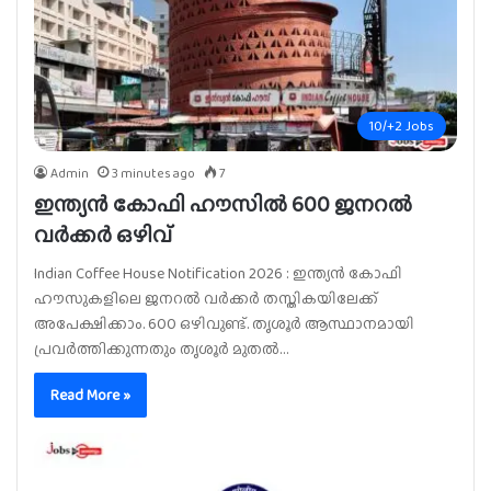
10/+2 Jobs
Admin
3 minutes ago
7
ഇന്ത്യൻ കോഫി ഹൗസിൽ 600 ജനറൽ
വർക്കർ ഒഴിവ്
Indian Coffee House Notification 2026 : ഇന്ത്യൻ കോഫി
ഹൗസുകളിലെ ജനറൽ വർക്കർ തസ്തികയിലേക്ക്
അപേക്ഷിക്കാം. 600 ഒഴിവുണ്ട്. തൃശൂർ ആസ്ഥാനമായി
പ്രവർത്തിക്കുന്നതും തൃശൂർ മുതൽ…
Read More »