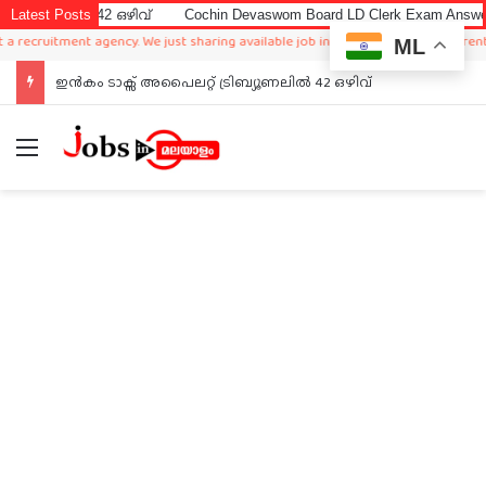
in Devaswom Board LD Clerk Exam Answer Key 2026
Latest Posts
Drugs Control De
We just sharing available job in worldwide from different sources,so www.jobsinm
ML
Cochin Devaswom Board LD Clerk Exam Answer Key 2026
Menu