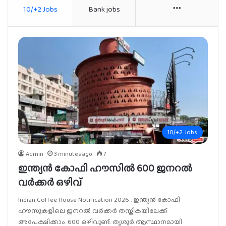
10/+2 Jobs
Bank jobs
More
10/+2 Jobs
Admin
3 minutes ago
7
ഇന്ത്യൻ കോഫി ഹൗസിൽ 600 ജനറൽ
വർക്കർ ഒഴിവ്
Indian Coffee House Notification 2026 : ഇന്ത്യൻ കോഫി
ഹൗസുകളിലെ ജനറൽ വർക്കർ തസ്തികയിലേക്ക്
അപേക്ഷിക്കാം. 600 ഒഴിവുണ്ട്. തൃശൂർ ആസ്ഥാനമായി