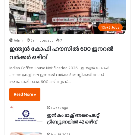
10/+2 Jobs
Admin
3 minutes ago
7
ഇന്ത്യൻ കോഫി ഹൗസിൽ 600 ജനറൽ
വർക്കർ ഒഴിവ്
Indian Coffee House Notification 2026 : ഇന്ത്യൻ കോഫി
ഹൗസുകളിലെ ജനറൽ വർക്കർ തസ്തികയിലേക്ക്
അപേക്ഷിക്കാം. 600 ഒഴിവുണ്ട്.…
Read More »
1 week ago
ഇൻകം ടാക്സ് അപൈലറ്റ്
ട്രിബ്യൂണലിൽ 42 ഒഴിവ്
May 18, 2026