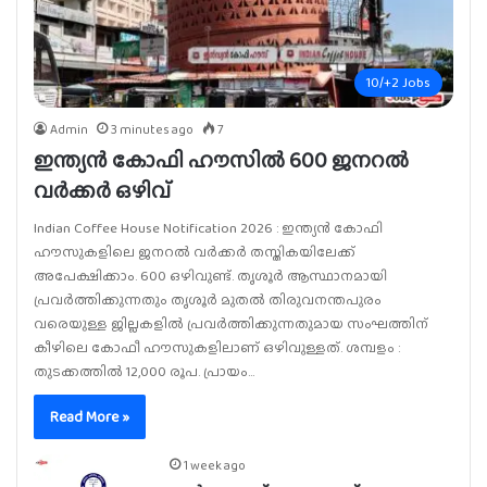
10/+2 Jobs
Admin
3 minutes ago
7
ഇന്ത്യൻ കോഫി ഹൗസിൽ 600 ജനറൽ
വർക്കർ ഒഴിവ്
Indian Coffee House Notification 2026 : ഇന്ത്യൻ കോഫി
ഹൗസുകളിലെ ജനറൽ വർക്കർ തസ്തികയിലേക്ക്
അപേക്ഷിക്കാം. 600 ഒഴിവുണ്ട്. തൃശൂർ ആസ്ഥാനമായി
പ്രവർത്തിക്കുന്നതും തൃശൂർ മുതൽ തിരുവനന്തപുരം
വരെയുള്ള ജില്ലകളിൽ പ്രവർത്തിക്കുന്നതുമായ സംഘത്തിന്
കീഴിലെ കോഫീ ഹൗസുകളിലാണ് ഒഴിവുള്ളത്. ശമ്പളം :
തുടക്കത്തിൽ 12,000 രൂപ. പ്രായം…
Read More »
1 week ago