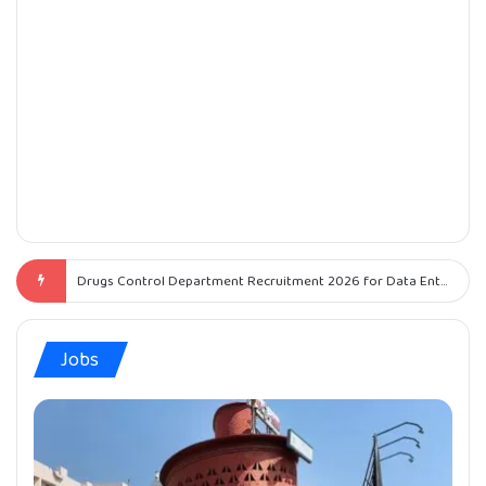
Institute of Advanced Virology (IAV) Notification 2026 for Accountant & Office Assistant (OA)
Jobs