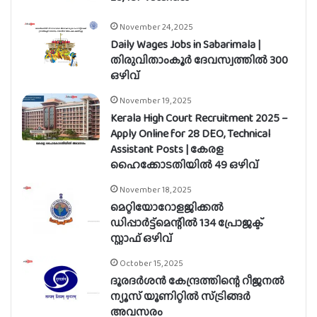
November 24, 2025
Daily Wages Jobs in Sabarimala |
തിരുവിതാംകൂർ ദേവസ്വത്തിൽ 300
ഒഴിവ്
November 19, 2025
Kerala High Court Recruitment 2025 –
Apply Online for 28 DEO, Technical
Assistant Posts | കേരള
ഹൈക്കോടതിയിൽ 49 ഒഴിവ്
November 18, 2025
മെറ്റിയോറോളജിക്കൽ
ഡിപ്പാർട്ട്മെന്റിൽ 134 പ്രോജക്ട്
സ്റ്റാഫ് ഒഴിവ്
October 15, 2025
ദൂരദർശൻ കേന്ദ്രത്തിന്റെ റീജനൽ
ന്യൂസ് യൂണിറ്റിൽ സ്ട്രിങ്ങർ
അവസരം