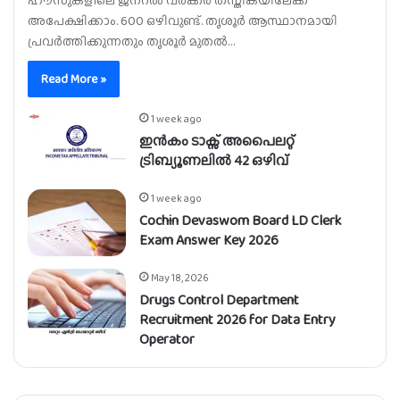
ഹൗസുകളിലെ ജനറൽ വർക്കർ തസ്തികയിലേക്ക്
അപേക്ഷിക്കാം. 600 ഒഴിവുണ്ട്. തൃശൂർ ആസ്ഥാനമായി
പ്രവർത്തിക്കുന്നതും തൃശൂർ മുതൽ…
Read More »
1 week ago
ഇൻകം ടാക്സ് അപൈലറ്റ്
ട്രിബ്യൂണലിൽ 42 ഒഴിവ്
1 week ago
Cochin Devaswom Board LD Clerk
Exam Answer Key 2026
May 18, 2026
Drugs Control Department
Recruitment 2026 for Data Entry
Operator