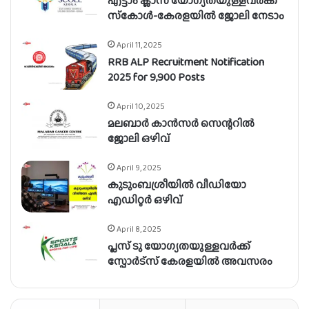
എട്ടാം ക്ലാസ് യോഗ്യതയുള്ളവർക്ക്
സ്‌കോൾ-കേരളയിൽ ജോലി നേടാം
April 11, 2025
RRB ALP Recruitment Notification
2025 for 9,900 Posts
April 10, 2025
മലബാർ കാൻസർ സെന്ററിൽ
ജോലി ഒഴിവ്
April 9, 2025
കുടുംബശ്രീയിൽ വീഡിയോ
എഡിറ്റർ ഒഴിവ്
April 8, 2025
പ്ലസ് ടു യോഗ്യതയുള്ളവർക്ക്
സ്പോർട്‌സ് കേരളയിൽ അവസരം