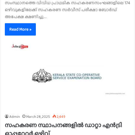
സംസ്ഥാനത്തെ വിവിധ പ്രാഥമിക സഹകരണസംഘങ്ങളിലെ 174
ഒഴിവുകളിലേക്ക് സഹകരണ സർവീസ് പരീക്ഷാ ബോർഡ്
അപേക്ഷ ക്ഷണിച്ചു.…
Read More »
Admin
March 28, 2025
2,449
സഹകരണ സ്ഥാപനങ്ങളില്‍ ഡാറ്റാ എൻട്രി
ഓപ്പറേറ്റർ ഒഴിവ്