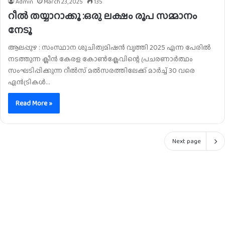
Admin
March 23, 2025
135
റീൽ തയ്യാറാക്കൂ :ഒരു ലക്ഷം രൂപ സമ്മാനം
നേടൂ
ആലപ്പുഴ : സംസ്ഥാന ശുചിത്വമിഷൻ വൃത്തി 2025 എന്ന പേരിൽ
നടത്തുന്ന ക്ലീൻ കേരള കോൺക്ലേവിന്റെ പ്രചരണാർത്ഥം
സംഘടിപ്പിക്കുന്ന റീല്‍സ് മല്‍സരത്തിലേക്ക് മാര്‍ച്ച് 30 വരെ
എന്‍ട്രികള്‍…
Read More »
Next page