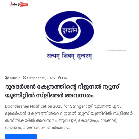
Admin
October 15, 2025
136
ദൂരദർശൻ കേന്ദ്രത്തിന്റെ റീജനൽ ന്യൂസ്
യൂണിറ്റിൽ സ്ട്രിങ്ങർ അവസരം
Doordarshan Notification 2025 for Stringer : തിരുവനന്തപുരം
ദൂരദർശൻ കേന്ദ്രത്തിൻ്റെ റീജനൽ ന്യൂസ് യൂണിറ്റിൽ സ്ട്രിങ്ങർ
തസ്‌തികയിൽ അവസരം. ആലപ്പുഴ, കോട്ടയം,പാലക്കാട്,
മലപ്പുറം, വയനാട്, കാസർകോട്…