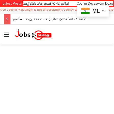
റ്റ് ട്രിബ്യൂണലിൽ 42 ഒഴിവ്
Latest Posts
Cochin Devaswom Board LD Clerk Ex
 In Malayalam is not a recruitment agency. We just sharing available job in worl
ML
ഇൻകം ടാക്സ് അപൈലറ്റ് ട്രിബ്യൂണലിൽ 42 ഒഴിവ്
Menu