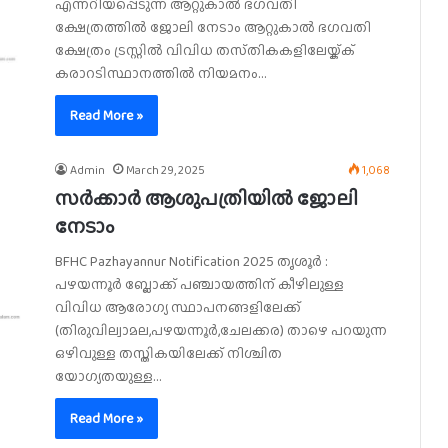
എന്നറിയപ്പെടുന്ന ആറ്റുകാൽ ഭഗവതി
ക്ഷേത്രത്തിൽ ജോലി നേടാം ആറ്റുകാൽ ഭഗവതി
ക്ഷേത്രം ട്രസ്റ്റിൽ വിവിധ തസ്‌തികകളിലേയ്ക്ക്
കരാറടിസ്ഥാനത്തിൽ നിയമനം…
Read More »
Admin
March 29, 2025
1,068
സർക്കാർ ആശുപത്രിയിൽ ജോലി
നേടാം
BFHC Pazhayannur Notification 2025 തൃശൂർ :
പഴയന്നൂർ ബ്ലോക്ക് പഞ്ചായത്തിന് കീഴിലുള്ള
വിവിധ ആരോഗ്യ സ്ഥാപനങ്ങളിലേക്ക്
(തിരുവില്വാമല,പഴയന്നൂർ,ചേലക്കര) താഴെ പറയുന്ന
ഒഴിവുള്ള തസ്തികയിലേക്ക് നിശ്ചിത
യോഗ്യതയുള്ള…
Read More »