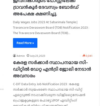
ജീവനക്കാരുടെ പോസ്റ്റിലേക്ക്
ട്രാവൻകൂർ ദേവസ്വം ബോർഡ്
അപേക്ഷ ക്ഷണിച്ചു.
Daily Wages Jobs 2023 At Sabarimala Temple |
Travancore Devaswom Board (TDB) Notification 2023 :
The Travancore Devaswom Board (TDB)…
Read More »
Admin
July 23, 2023
3,041
കേരള സർക്കാർ സ്ഥാപനമായ സി-
ഡിറ്റിൽ ഡേറ്റ എൻട്രി ജോലി നേടാൻ
അവസരം
C-DIT Data Entry Job Notification 2023 : കേരള
സർക്കാർ സ്വയംഭരണ സ്ഥാപനമായ സി-ഡിറ്റ്
ഏറ്റെടുത്ത് നടപ്പാക്കിവരുന്ന ഡിജിറ്റൈസേഷൻ
പ്രൊജക്ടുകളുടെ ഫോട്ടോ/PDF എഡിറ്റിംഗ്
ജോലികൾ നിർവഹിക്കുന്നതിലേക്ക്…