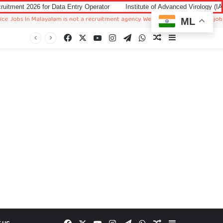
ata Entry Operator
Institute of Advanced Virology (IAV) Notification 202
layalam is not a recruitment agency. We just sharing available job in worldwide 
ML
Facebook
X
YouTube
Instagram
Telegram
WhatsApp
Random Article
Sidebar