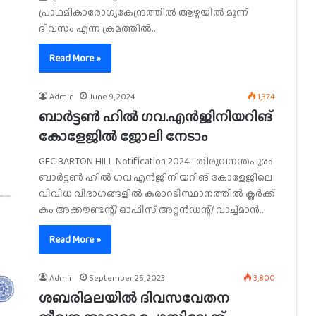
പ്രാഥമികാരോഗ്യകേന്ദ്രത്തിൽ ആഴ്ചയിൽ മൂന്ന്
ദിവസം എന്ന ക്രമത്തിൽ…
Read More »
Admin
June 9, 2024
1,374
ബാർട്ടൺ ഹിൽ ഗവ.എൻജിനിയറിങ്
കോളേജിൽ ജോലി നേടാം
GEC BARTON HILL Notification 2024 : തിരുവനന്തപുരം
ബാർട്ടൺ ഹിൽ ഗവ.എൻജിനിയറിങ് കോളേജിലെ
വിവിധ വിഭാഗങ്ങളിൽ കരാറടിസ്ഥാനത്തിൽ ക്ലർക്ക്
കം അക്കൗണ്ടന്റ്/ ഓഫീസ് അറ്റൻഡന്റ്/ വാച്ച്മാൻ…
Read More »
Admin
September 25, 2023
3,800
ശബരിമലയിൽ ദിവസവേതന