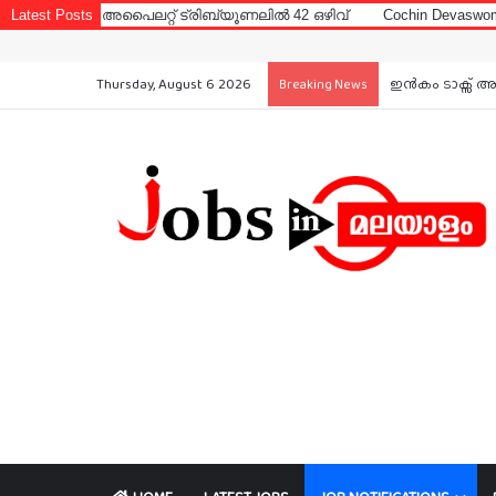
ലറ്റ് ട്രിബ്യൂണലിൽ 42 ഒഴിവ്
Latest Posts
Cochin Devaswom Board LD Clerk E
Thursday, August 6 2026
ഇൻകം ടാക്സ് അ
Breaking News