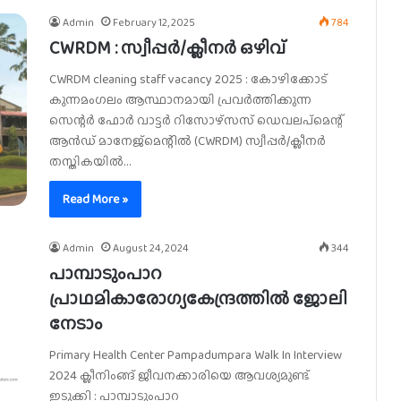
Admin
February 12, 2025
784
CWRDM : സ്വീപ്പർ/ക്ലീനർ ഒഴിവ്
CWRDM cleaning staff vacancy 2025 : കോഴിക്കോട്
കുന്നമംഗലം ആസ്ഥാനമായി പ്രവർത്തിക്കുന്ന
സെന്റർ ഫോർ വാട്ടർ റിസോഴ്സസ് ഡെവലപ്മെന്റ്
ആൻഡ് മാനേജ്മെന്റിൽ (CWRDM) സ്വീപ്പർ/ക്ലീനർ
തസ്തികയിൽ…
Read More »
Admin
August 24, 2024
344
പാമ്പാടുംപാറ
പ്രാഥമികാരോഗ്യകേന്ദ്രത്തിൽ ജോലി
നേടാം
Primary Health Center Pampadumpara Walk In Interview
2024 ക്ലീനിംങ്ങ് ജീവനക്കാരിയെ ആവശ്യമുണ്ട്
ഇടുക്കി : പാമ്പാടുംപാറ