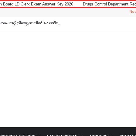
xam Answer Key 2026
Drugs Control Department Recruitment 2026 for D
Notice: Jobs In Ma
പൈലറ്റ് ട്രിബ്യൂണലിൽ 42 ഒഴിവ്