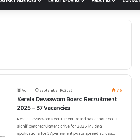
DISTRICT WISE JOBS
LATEST UPDATES
ABOUT US
CONTACT
Admin
September 16, 2025
616
Kerala Devaswom Board Recruitment
2025 – 37 Vacancies
Kerala Devaswom Recruitment Board has announced a
significant recruitment drive for 2025, inviting
applications for 37 permanent posts spread across…