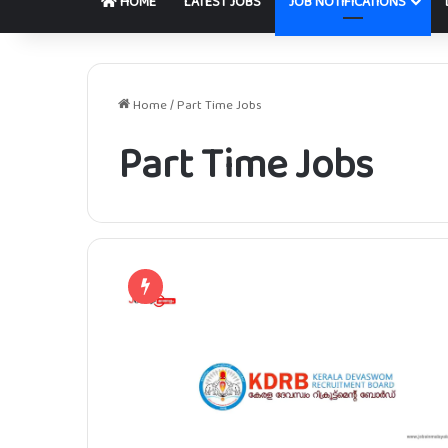
HOME
LATEST JOBS
JOB NOTIFICATIONS
Home
/
Part Time Jobs
Part Time Jobs