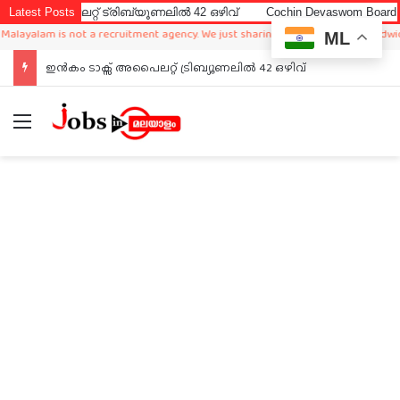
ലറ്റ് ട്രിബ്യൂണലിൽ 42 ഒഴിവ്
Latest Posts
Cochin Devaswom Board LD Clerk 
lam is not a recruitment agency. We just sharing available job in worldwide from
ML
ഇൻകം ടാക്സ് അപൈലറ്റ് ട്രിബ്യൂണലിൽ 42 ഒഴിവ്
Menu