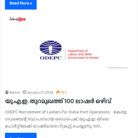
Read More »
Admin
January 27, 2024
563
യു.എ.ഇ. തുറമുഖത്ത് 100 ലാഷർ ഒഴിവ്
ODEPC Recruitment of Lashers for Dubai Port Operations : കേരള
ഗവണ്മെന്റ് സ്ഥാപനമായ ഒഡെപെക്, യു.എ.ഇ. യിലെ
പോർട്ടിലേക്ക് ലാഷർമാരെ റിക്രൂട്ട് ചെയ്യുന്നു. 100…