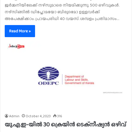
ജർമ്മനിയിലേക്ക് നഴ്‌സുമാരെ നിയമിക്കുന്നു. 500 ഒഴിവുകൾ.
നഴ്സിങ്ങിൽ ഡിപ്ലോമയോ ബിരുദമോ ഉള്ളവർക്ക്
അപേക്ഷിക്കാം. പ്രായപരിധി 40 വയസ്. ശമ്പളം പ്രതിമാസം…
Read More »
Admin
October 4, 2023
316
യു.എ.ഇ-യിൽ 30 ക്രെയിൻ ടെക്നീഷ്യൻ ഒഴിവ്