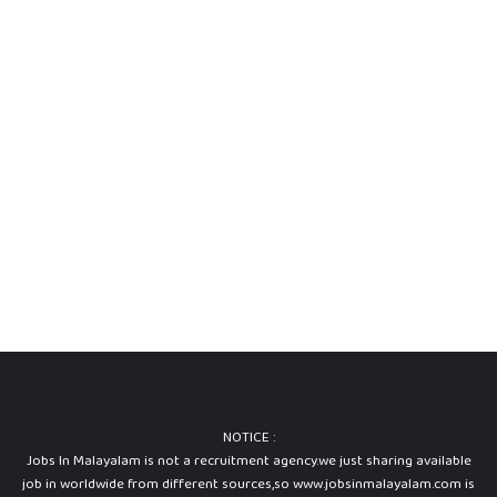
NOTICE :
Jobs In Malayalam is not a recruitment agency.we just sharing available
job in worldwide from different sources,so www.jobsinmalayalam.com is