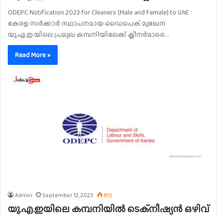
ODEPC Notification 2023 for Cleaners (Male and Female) to UAE :
കേരള സർക്കാർ സ്ഥാപനമായ ഒഡെപെക് മുഖേന
യു.എ.ഇ.യിലെ പ്രമുഖ കമ്പനിയിലേക്ക് ക്ലീനർമാരെ…
Read More »
Admin
September 12, 2023
815
യു.എ.ഇയിലെ കമ്പനിയിൽ ടെക്നീഷ്യൻ ഒഴിവ്