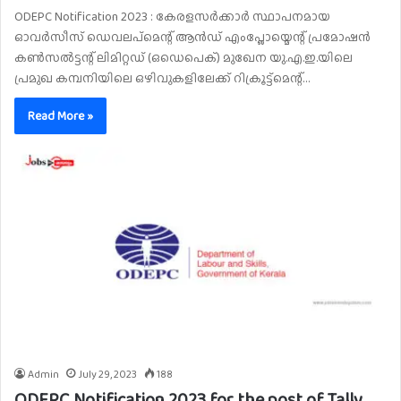
ODEPC Notification 2023 : കേരളസർക്കാർ സ്ഥാപനമായ
ഓവർസീസ് ഡെവലപ്മെന്റ് ആൻഡ് എംപ്ലോയ്മെന്റ് പ്രമോഷൻ
കൺസൽട്ടന്റ് ലിമിറ്റഡ് (ഒഡെപെക്) മുഖേന യു.എ.ഇ.യിലെ
പ്രമുഖ കമ്പനിയിലെ ഒഴിവുകളിലേക്ക് റിക്രൂട്ട്മെന്റ്…
Read More »
Admin
July 29, 2023
188
ODEPC Notification 2023 for the post of Tally