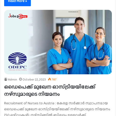
Read More »
Admin
October 22, 2023
787
ഒഡെപെക്ക് മുഖേന ഓസ്ട്രിയയിലേക്ക്
നഴ്സുമാരുടെ നിയമനം
Recruitment of Nurses to Austria : കേരള സർക്കാർ സ്ഥാപനമായ
ഒഡെപെക്ക് മുഖേന ഓസ്ട്രിയയിലേക്ക് നഴ്സുമാരുടെ നിയമനം
(50 ഒഴിവുകൾ). നഴ്‌സിങ്ങിൽ ബിരുദം ഉള്ളവർക്ക്