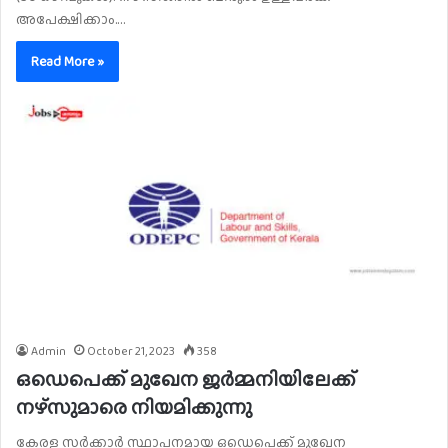
അപേക്ഷിക്കാം.…
Read More »
Admin
October 21, 2023
358
ഒഡെപെക്ക് മുഖേന ജർമ്മനിയിലേക്ക്
നഴ്‌സുമാരെ നിയമിക്കുന്നു
കേരള സർക്കാർ സ്ഥാപനമായ ഒഡെപെക്ക് മുഖേന