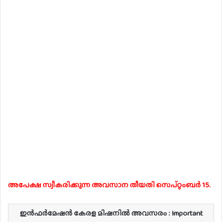
അപേക്ഷ സ്വീകരിക്കുന്ന അവസാന തീയതി സെപ്റ്റംബർ 15.
ഇൻഫർമേഷൻ കേരള മിഷനിൽ അവസരം : Important