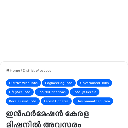
Home
/
District Wise Jobs
District Wise Jobs
Engineering Jobs
Government Jobs
IT/Cyber Jobs
Job Notifications
Jobs @ Kerala
Kerala Govt Jobs
Latest Updates
Thiruvananthapuram
ഇൻഫർമേഷൻ കേരള
മിഷനിൽ അവസരം