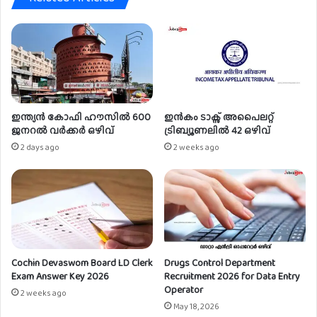
ക
ൾ
ഇന്ത്യൻ കോഫി ഹൗസിൽ 600
ഇൻകം ടാക്സ് അപൈലറ്റ്
ജനറൽ വർക്കർ ഒഴിവ്
ട്രിബ്യൂണലിൽ 42 ഒഴിവ്
2 days ago
2 weeks ago
Cochin Devaswom Board LD Clerk
Drugs Control Department
Exam Answer Key 2026
Recruitment 2026 for Data Entry
Operator
2 weeks ago
May 18, 2026