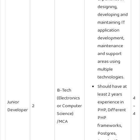
designing,
developing and
maintaining IT
application
development,
maintenance
and support
areas using
multiple
technologies.
Should have at
B-Tech
least 2 years
(Electronics
40
Junior
experience in
2
or Computer
–
Developer
PHP, Different
Science)
45,
PHP
/MCA
frameworks,
Postgres,