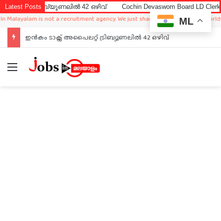
്രിബ്യൂണലിൽ 42 ഒഴിവ്
Latest Posts
Cochin Devaswom Board LD Clerk Exam Answ
alam is not a recruitment agency. We just sharing available job in worldwide fro
ML
ഇൻകം ടാക്സ് അപൈലറ്റ് ട്രിബ്യൂണലിൽ 42 ഒഴിവ്
Menu