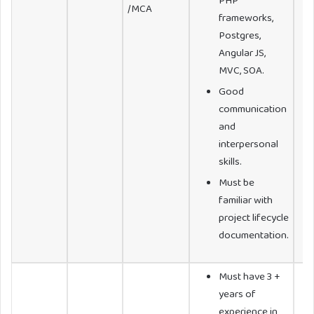
PHP
/MCA
frameworks,
Postgres,
Angular JS,
MVC, SOA.
Good
communication
and
interpersonal
skills.
Must be
familiar with
project lifecycle
documentation.
Must have 3 +
years of
experience in