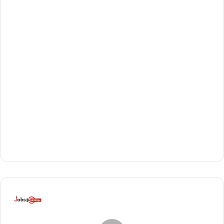
സി
-
മെ