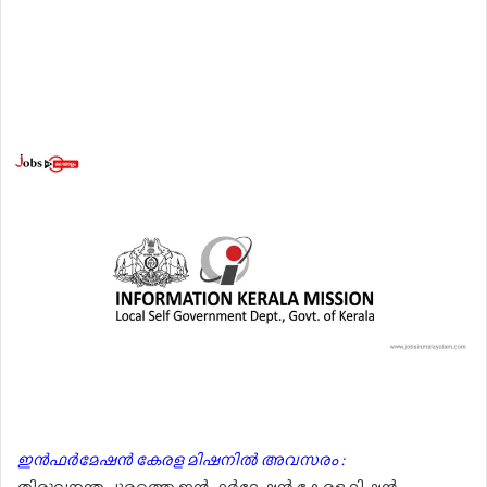
ഇൻഫർമേഷൻ കേരള മിഷനിൽ അവസരം :