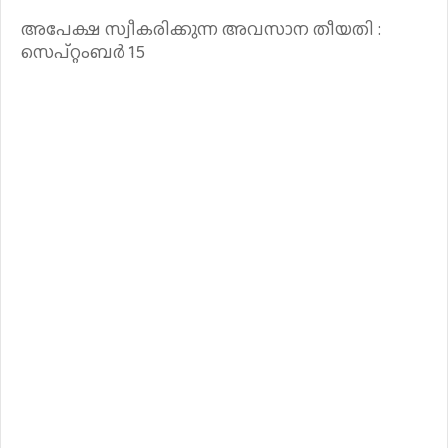
അപേക്ഷ സ്വീകരിക്കുന്ന അവസാന തീയതി :
സെപ്റ്റംബർ 15