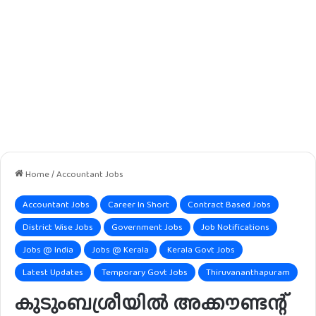
Home
/
Accountant Jobs
Accountant Jobs
Career In Short
Contract Based Jobs
District Wise Jobs
Government Jobs
Job Notifications
Jobs @ India
Jobs @ Kerala
Kerala Govt Jobs
Latest Updates
Temporary Govt Jobs
Thiruvananthapuram
കുടുംബശ്രീയിൽ അക്കൗണ്ടന്റ്