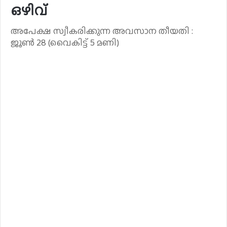
ഒഴിവ്
അപേക്ഷ സ്വീകരിക്കുന്ന അവസാന തീയതി :
ജൂൺ 28 (വൈകിട്ട് 5 മണി)