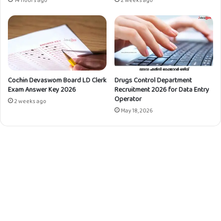
e
v
e
l
E
x
a
Cochin Devaswom Board LD Clerk
Drugs Control Department
m
Exam Answer Key 2026
Recruitment 2026 for Data Entry
i
Operator
n
2 weeks ago
May 18, 2026
a
t
i
o
n
,
1
7
7
2
7