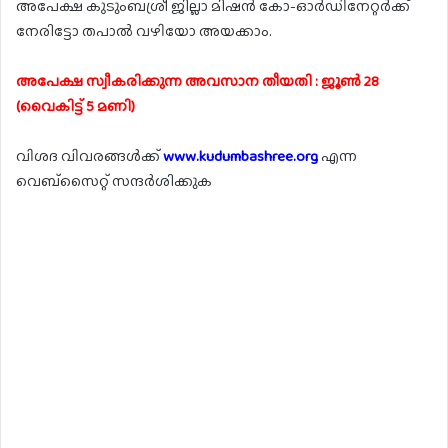
അപേക്ഷ കുടുംബശ്രീ ജില്ലാ മിഷൻ കോ-ഓർഡിനേറ്റർക്ക്
നേരിട്ടോ തപാൽ വഴിയോ അയക്കാം.
അപേക്ഷ സ്വീകരിക്കുന്ന അവസാന തീയതി : ജൂൺ 28
(വൈകിട്ട് 5 മണി)
വിശദ വിവരങ്ങൾക്ക്
www.kudumbashree.org
എന്ന
വെബ്സൈറ്റ് സന്ദർശിക്കുക