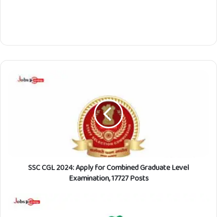
S
S
C
C
G
L
2
0
2
SSC CGL 2024: Apply for Combined Graduate Level
4
:
Examination, 17727 Posts
A
p
വി
p
നോ