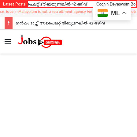
് അപൈലറ്റ് ട്രിബ്യൂണലിൽ 42 ഒഴിവ്
Latest Posts
Cochin Devaswom Board LD C
bs In Malayalam is not a recruitment agency. We just sharing available job in wo
ML
ഇൻകം ടാക്സ് അപൈലറ്റ് ട്രിബ്യൂണലിൽ 42 ഒഴിവ്
Menu