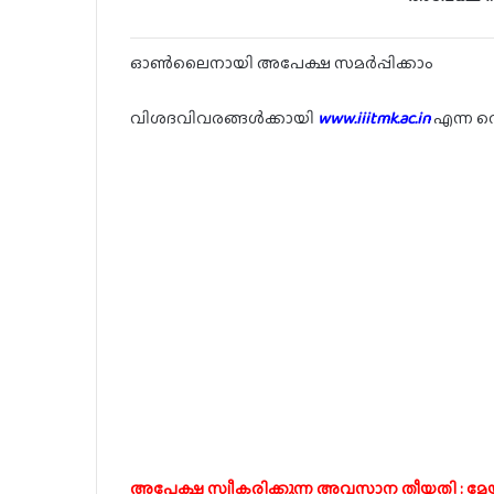
ഓൺലൈനായി അപേക്ഷ സമർപ്പിക്കാം
വിശദവിവരങ്ങൾക്കായി
www.iiitmk.ac.in
എന്ന വ
അപേക്ഷ സ്വീകരിക്കുന്ന അവസാന തീയതി : മേയ്