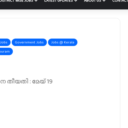
DISTRICT WISE JOBS
LATEST UPDATES
ABOUT US
CONTACT
 Jobs
Government Jobs
Jobs @ Kerala
apuram
 തീയതി : മേയ് 19