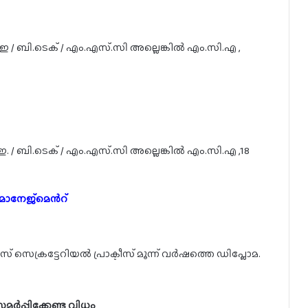
ഇ / ബി.ടെക് / എം.എസ്.സി അല്ലെങ്കിൽ എം.സി.എ ,
. / ബി.ടെക് / എം.എസ്.സി അല്ലെങ്കിൽ എം.സി.എ ,18
 മാനേജ്മെൻറ്
് സെക്രട്ടേറിയൽ പ്രാക്ടീസ് മൂന്ന് വർഷത്തെ ഡിപ്ലോമ.
ർപ്പിക്കേണ്ട വിധം