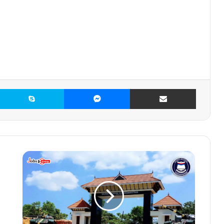
X
Skype
Messenger
Share via Email
ക
ഴ
ക്കൂ
ട്ടം
സൈ
നി
ക്