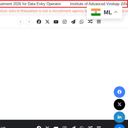
Data Entry Operator
Institute of Advanced Virology (IAV) Notification 20
n Malayalam is not a recruitment agency. We just sharing available job in worldw
ML
Facebook
X
YouTube
Instagram
Telegram
WhatsApp
Random Article
Sidebar
F
X
L
M