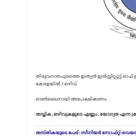
തിരുവനന്തപുരത്തെ ഇന്ത്യൻ ഇൻസ്റ്റിറ്റ്യൂട
കേരളയിൽ 7 ഒഴിവ്.
ഓൺലൈനായി അപേക്ഷിക്കണം.
തസ്തിക , ഒഴിവുകളുടെ എണ്ണം , യോഗ്യത എന്ന ക
തസ്‌തികയുടെ പേര് : സീനിയർ സോഫ്റ്റ്-വ