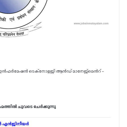
്ട് ഓഫ് ഇൻഫർമേഷൻ ടെക്നോളജി ആൻഡ് മാനേജ്മെൻറ് –
്രമത്തിൽ ചുവടെ ചേർക്കുന്നു
െയർ എൻജിനീയർ