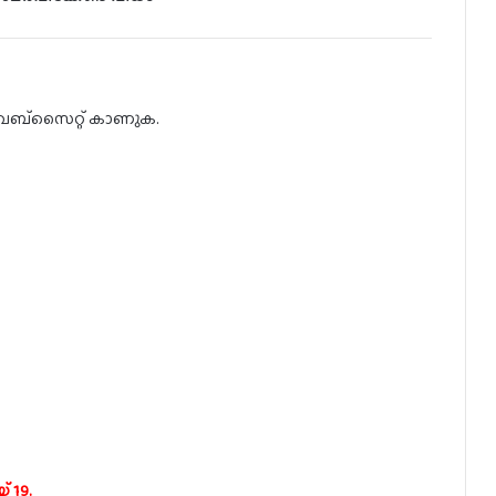
െബ്സൈറ്റ് കാണുക.
 19.