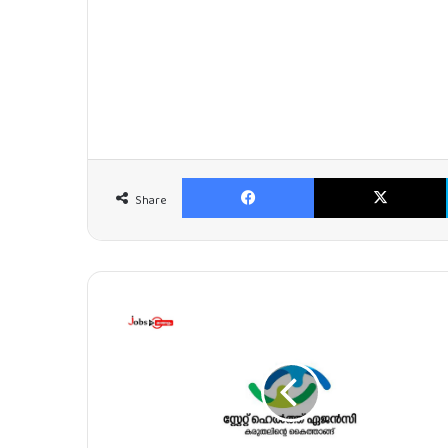
Facebook
Share
ഹെ
ൽ
ത്ത്
ഏ
ജ
ൻ
സി