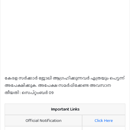
കേരള സർക്കാർ ജോലി ആഗ്രഹിക്കുന്നവർ എത്രയും പെട്ടന്ന്
അപേക്ഷിക്കുക. അപേക്ഷ സമർപ്പിക്കേണ്ട അവസാന
തീയതി : സെപ്റ്റംബർ 09
Important Links
Official Notification
Click Here