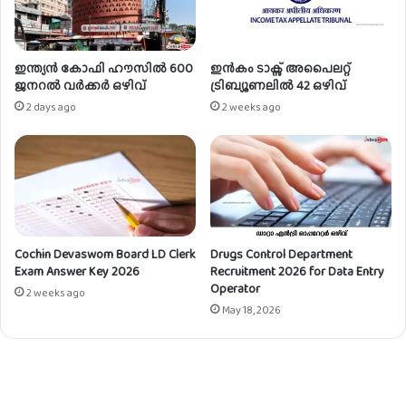
ച്ചു
ജൂ
നി
യ
ർ
ഇന്ത്യൻ കോഫി ഹൗസിൽ 600
ഇൻകം ടാക്സ് അപൈലറ്റ്
എ
ജനറൽ വർക്കർ ഒഴിവ്
ട്രിബ്യൂണലിൽ 42 ഒഴിവ്
ക്സി
2 days ago
2 weeks ago
ക്യൂ
ട്ടീ
വി
ന്റെ
ഒ
ഴി
വു
Cochin Devaswom Board LD Clerk
Drugs Control Department
ക
Exam Answer Key 2026
Recruitment 2026 for Data Entry
ൾ
Operator
2 weeks ago
May 18, 2026