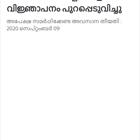
വിജ്ഞാപനം പുറപ്പെടുവിച്ചു
അപേക്ഷ സമർപ്പിക്കേണ്ട അവസാന തീയതി :
2020 സെപ്റ്റംബർ 09