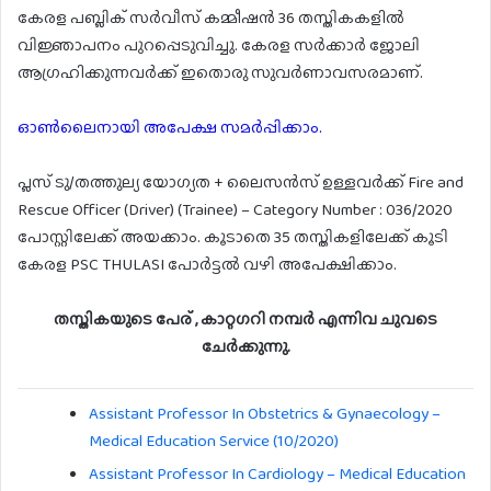
കേരള പബ്ലിക് സർവീസ് കമ്മീഷൻ 36 തസ്തികകളിൽ
വിജ്ഞാപനം പുറപ്പെടുവിച്ചു. കേരള സർക്കാർ ജോലി
ആഗ്രഹിക്കുന്നവർക്ക് ഇതൊരു സുവർണാവസരമാണ്‌.
ഓൺലൈനായി അപേക്ഷ സമർപ്പിക്കാം.
പ്ലസ് ടു/തത്തുല്യ യോഗ്യത + ലൈസൻസ് ഉള്ളവർക്ക് Fire and
Rescue Officer (Driver) (Trainee) – Category Number : 036/2020
പോസ്റ്റിലേക്ക് അയക്കാം. കൂടാതെ 35 തസ്തികളിലേക്ക് കൂടി
കേരള PSC THULASI പോർട്ടൽ വഴി അപേക്ഷിക്കാം.
തസ്തികയുടെ പേര് , കാറ്റഗറി നമ്പർ എന്നിവ ചുവടെ
ചേർക്കുന്നു.
Assistant Professor In Obstetrics & Gynaecology –
Medical Education Service (10/2020)
Assistant Professor In Cardiology – Medical Education