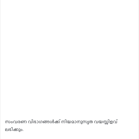
സംവരണ വിഭാഗങ്ങൾക്ക് നിയമാനുസൃത വയസ്സിളവ്
ലഭിക്കും.