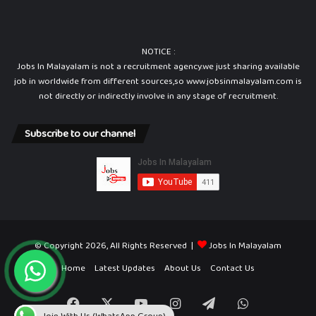
NOTICE :
Jobs In Malayalam is not a recruitment agency.we just sharing available
job in worldwide from different sources,so www.jobsinmalayalam.com is
not directly or indirectly involve in any stage of recruitment.
Subscribe to our channel
© Copyright 2026, All Rights Reserved |
Jobs In Malayalam
Home
Latest Updates
About Us
Contact Us
Facebook
X
YouTube
Instagram
Telegram
WhatsApp
Join With Us (WhatsApp Group)