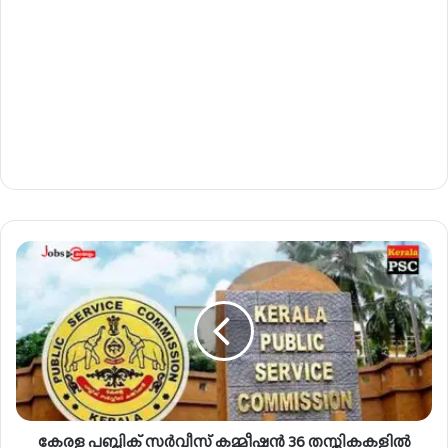
കേ
ര
ള
പ
ബ്ലി
ക്
സ
ർ
വീ
കേരള പബ്ലിക് സർവീസ് കമ്മീഷൻ 36 തസ്തികകളിൽ
സ്