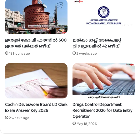
ക്ക
ല്‍
സ്റ്റാ
ഫ്
:
ഓ
ഇന്ത്യൻ കോഫി ഹൗസിൽ 600
ഇൻകം ടാക്സ് അപൈലറ്റ്
ഗ
ജനറൽ വർക്കർ ഒഴിവ്
ട്രിബ്യൂണലിൽ 42 ഒഴിവ്
സ്റ്റ്
18 hours ago
2 weeks ago
3
1
വ
രെ
അ
പേ
ക്ഷി
Cochin Devaswom Board LD Clerk
Drugs Control Department
ക്കാം
Exam Answer Key 2026
Recruitment 2026 for Data Entry
Operator
2 weeks ago
May 18, 2026