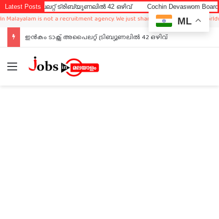
അപൈലറ്റ് ട്രിബ്യൂണലിൽ 42 ഒഴിവ്
Latest Posts
Cochin Devaswom Board LD Cler
layalam is not a recruitment agency. We just sharing available job in worldwide 
ML
ഇൻകം ടാക്സ് അപൈലറ്റ് ട്രിബ്യൂണലിൽ 42 ഒഴിവ്
Menu