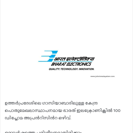
ഉത്തർപ്രദേശിലെ ഗാസിയാബാദിലുള്ള കേന്ദ്ര
പൊതുമേഖലാസ്ഥാപനമായ ഭാരത് ഇലക്ട്രോണിക്സിൽ 100
ഡിപ്ലോമ അപ്രൻറിസിൻറ ഒഴിവ്.
ഒരുവർഷത്തെ പരിശീലനമായിരിക്കും.