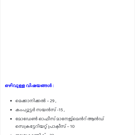
ഒഴിവുള്ള വിഷയങ്ങൾ :
മെക്കാനിക്കൽ – 29 ,
കംപ്യൂട്ടർ സയൻസ് -15 ,
മോഡേൺ ഓഫീസ് മാനേജ്മെൻറ് ആൻഡ്
സെക്രട്ടേറിയറ്റ് പ്രാക്ടീസ് – 10