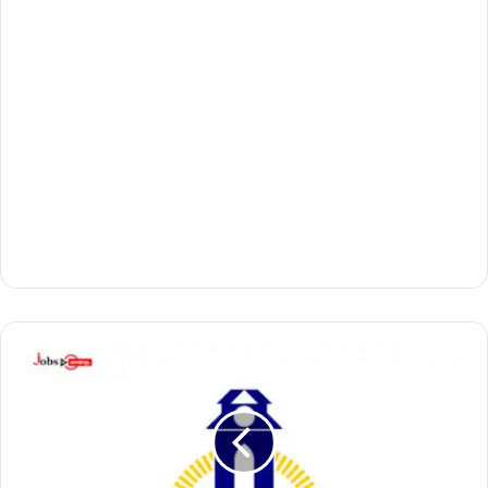
I
I
E
S
T
-