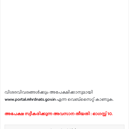
വിശദവിവരങ്ങൾക്കും അപേക്ഷിക്കാനുമായി
www.portal.mhrdnats.gov.in
എന്ന വെബ്സൈറ്റ് കാണുക.
അപേക്ഷ സ്വീകരിക്കുന്ന അവസാന തീയതി : ഓഗസ്റ്റ് 10.