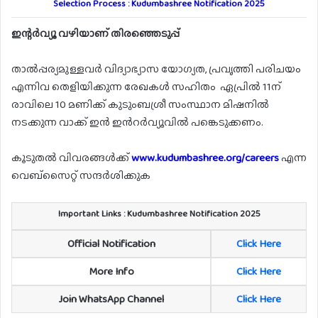
Selection Process : Kudumbashree Notification 2025
ഇന്റർവ്യൂ വഴിയാണ് തിരഞ്ഞെടുപ്പ്
താൽപ്പര്യമുള്ളവർ വിദ്യാഭ്യാസ യോഗ്യത, പ്രവൃത്തി പരിചയം
എന്നിവ തെളിയിക്കുന്ന രേഖകൾ സഹിതം ഏപ്രിൽ 11ന്
രാവിലെ 10 മണിക്ക് കുടുംബശ്രീ സംസ്ഥാന മിഷനിൽ
നടക്കുന്ന വാക്ക് ഇൻ ഇൻറർവ്യൂവിൽ പങ്കെടുക്കണം.
കൂടുതൽ വിവരങ്ങൾക്ക്
www.kudumbashree.org/careers
എന്ന
വെബ്സൈറ്റ് സന്ദർശിക്കുക
Important Links : Kudumbashree Notification 2025
Official Notification
Click Here
More Info
Click Here
Join WhatsApp Channel
Click Here