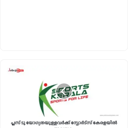
പ്ല
സ്
ടു
യോ
ഗ്യ
ത
യു
ള്ള
വ
പ്ലസ് ടു യോഗ്യതയുള്ളവർക്ക് സ്പോർട്‌സ് കേരളയിൽ
ർ