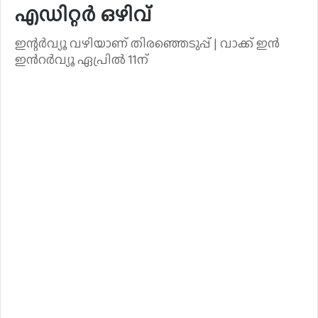
എഡിറ്റർ ഒഴിവ്
ഇന്റർവ്യൂ വഴിയാണ് തിരഞ്ഞെടുപ്പ് | വാക്ക് ഇൻ
ഇൻറർവ്യൂ ഏപ്രിൽ 11ന്