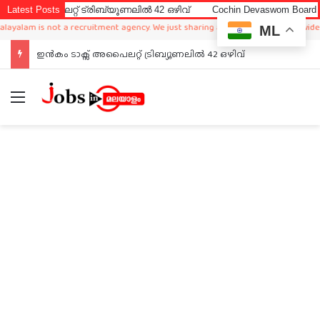
ലറ്റ് ട്രിബ്യൂണലിൽ 42 ഒഴിവ്
Latest Posts
Cochin Devaswom Board LD Clerk E
m is not a recruitment agency. We just sharing available job in worldwide from d
ML
ഇൻകം ടാക്സ് അപൈലറ്റ് ട്രിബ്യൂണലിൽ 42 ഒഴിവ്
Menu