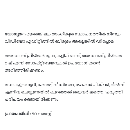
യോഗ്യത :
ഏതെങ്കിലും അംഗീകൃത സ്ഥാപനത്തിൽ നിന്നും
വിഡിയോ എഡിറ്റിങ്ങിൽ ബിരുദം അല്ലെങ്കിൽ ഡിപ്ലോമ.
അഡോബ് പ്രീമിയർ പ്രോ, ക്‌ളിപ് ചാമ്പ്, അഡോബ് പ്രീമിയർ
റഷ് എന്നീ സോഫ്റ്റ്‌വെയറുകൾ ഉപയോഗിക്കാൻ
അറിഞ്ഞിരിക്കണം.
ഡോക്യുമെന്ററി, ഷോർട്ട് വീഡിയോ, മോഷൻ പിക്ചർ, റീൽസ്
എന്നിവ ചെയ്യുന്നതിൽ കുറഞ്ഞത് ഒരു വർഷത്തെ പ്രവൃത്തി
പരിചയം ഉണ്ടായിരിക്കണം.
പ്രായപരിധി :
50 വയസ്സ്.