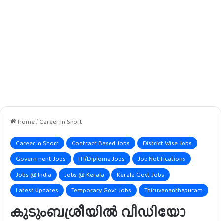
Home
/
Career In Short
Career In Short
Contract Based Jobs
District Wise Jobs
Government Jobs
ITI/Diploma Jobs
Job Notifications
Jobs @ India
Jobs @ Kerala
Kerala Govt Jobs
Latest Updates
Temporary Govt Jobs
Thiruvananthapuram
കുടുംബശ്രീയിൽ വീഡിയോ