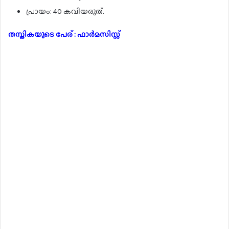
പ്രായം: 40 കവിയരുത്.
തസ്തികയുടെ പേര് : ഫാർമസിസ്റ്റ്