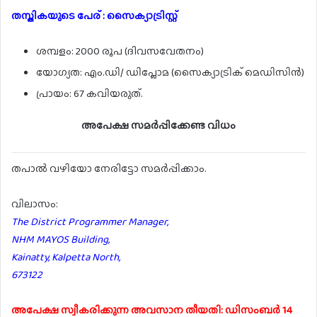
തസ്തികയുടെ പേര് : സൈക്യാട്രിസ്റ്റ്
ശമ്പളം: 2000 രൂപ (ദിവസവേതനം)
യോഗ്യത: എം.ഡി/ ഡിപ്ലോമ (സൈക്യാട്രിക് മെഡിസിൻ)
പ്രായം: 67 കവിയരുത്.
അപേക്ഷ സമർപ്പിക്കേണ്ട വിധം
തപാൽ വഴിയോ നേരിട്ടോ സമർപ്പിക്കാം.
വിലാസം:
The District Programmer Manager,
NHM MAYOS Building,
Kainatty, Kalpetta North,
673122
അപേക്ഷ സ്വീകരിക്കുന്ന അവസാന തീയതി: ഡിസംബർ 14