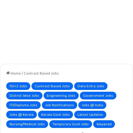
Home
/
Contract Based Jobs
10/+2 Jobs
Contract Based Jobs
Data Entry Jobs
District Wise Jobs
Engineering Jobs
Government Jobs
ITI/Diploma Jobs
Job Notifications
Jobs @ India
Jobs @ Kerala
Kerala Govt Jobs
Latest Updates
Nursing/Medical Jobs
Temporary Govt Jobs
Wayanad