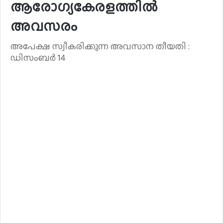
ആരോഗ്യകേരളത്തിൽ
അവസരം
അപേക്ഷ സ്വീകരിക്കുന്ന അവസാന തീയതി :
ഡിസംബർ 14