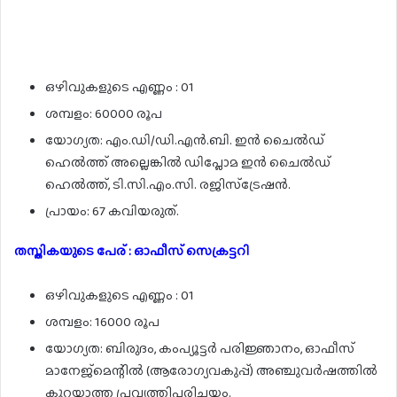
ഒഴിവുകളുടെ എണ്ണം : 01
ശമ്പളം: 60000 രൂപ
യോഗ്യത: എം.ഡി/ഡി.എൻ.ബി. ഇൻ ചൈൽഡ്
ഹെൽത്ത് അല്ലെങ്കിൽ ഡിപ്ലോമ ഇൻ ചൈൽഡ്
ഹെൽത്ത്, ടി.സി.എം.സി. രജിസ്ട്രേഷൻ.
പ്രായം: 67 കവിയരുത്.
തസ്തികയുടെ പേര് : ഓഫീസ് സെക്രട്ടറി
ഒഴിവുകളുടെ എണ്ണം : 01
ശമ്പളം: 16000 രൂപ
യോഗ്യത: ബിരുദം, കംപ്യൂട്ടർ പരിജ്ഞാനം, ഓഫീസ്
മാനേജ്‌മെന്റിൽ (ആരോഗ്യവകുപ്പ്) അഞ്ചുവർഷത്തിൽ
കുറയാത്ത പ്രവൃത്തിപരിചയം.