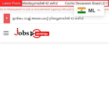
 ട്രിബ്യൂണലിൽ 42 ഒഴിവ്
Latest Posts
Cochin Devaswom Board LD Clerk Exam An
ayalam is not a recruitment agency. We just sharing available job in worldwide f
ML
ഇൻകം ടാക്സ് അപൈലറ്റ് ട്രിബ്യൂണലിൽ 42 ഒഴിവ്
Menu