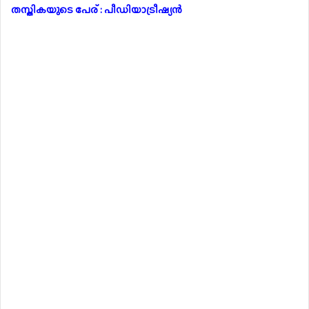
തസ്തികയുടെ പേര് : പീഡിയാട്രീഷ്യൻ