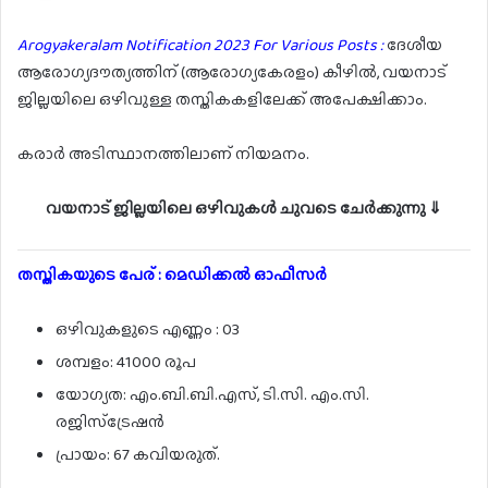
Arogyakeralam Notification 2023 For Various Posts :
ദേശീയ
ആരോഗ്യദൗത്യത്തിന് (ആരോഗ്യകേരളം) കീഴിൽ, വയനാട്
ജില്ലയിലെ ഒഴിവുള്ള തസ്തികകളിലേക്ക് അപേക്ഷിക്കാം.
കരാർ അടിസ്ഥാനത്തിലാണ് നിയമനം.
വയനാട് ജില്ലയിലെ ഒഴിവുകൾ ചുവടെ ചേർക്കുന്നു ⇓
തസ്തികയുടെ പേര് : മെഡിക്കൽ ഓഫീസർ
ഒഴിവുകളുടെ എണ്ണം : 03
ശമ്പളം: 41000 രൂപ
യോഗ്യത: എം.ബി.ബി.എസ്, ടി.സി. എം.സി.
രജിസ്ട്രേഷൻ
പ്രായം: 67 കവിയരുത്.