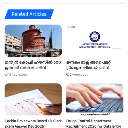
ക്കാം
ഫ
ഷ
Related Articles
ണ
ൽ
ഒ
ഴി
വ്
ഇന്ത്യൻ കോഫി ഹൗസിൽ 600
ഇൻകം ടാക്സ് അപൈലറ്റ്
ജനറൽ വർക്കർ ഒഴിവ്
ട്രിബ്യൂണലിൽ 42 ഒഴിവ്
12 hours ago
2 weeks ago
Cochin Devaswom Board LD Clerk
Drugs Control Department
Exam Answer Key 2026
Recruitment 2026 for Data Entry