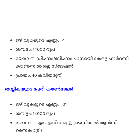
ഒഴിവുകളുടെ എണ്ണം : 4
ശമ്പളം: 14000 രൂപ
യോഗ്യത: ഡി.ഫാം/ബി.ഫാം പാസായി കേരള ഫാർമസി
കൗൺസിൽ രജിസ്ട്രേഷൻ
പ്രായം: 40 കവിയരുത്.
തസ്തികയുടെ പേര് : കൗൺസലർ
ഒഴിവുകളുടെ എണ്ണം : 01
ശമ്പളം: 14000 രൂപ
യോഗ്യത: എം.എസ്.ഡബ്ല്യു. (മെഡിക്കൽ ആൻഡ്
സൈക്യാട്രി)