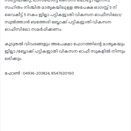
സര്‍ട്ടിഫിക്കറ്റ്, പാസ്‌പോര്‍ട്ട് സൈസ് ഫോട്ടോ എന്നിവ
സഹിതം നിശ്ചിത മാതൃകയിലുള്ള അപേക്ഷ ഓഗസ്റ്റ് 5 ന്
വൈകീട്ട് 5 നകം ജില്ലാ പട്ടികജാതി വികസന ഓഫീസിലോ/
സുല്‍ത്താന്‍ ബത്തേരി ബ്ലോക്ക് പട്ടികജാതി വികസന
ഓഫീസിലോ സമര്‍പ്പിക്കണം.
കൂടുതല്‍ വിവരങ്ങളും അപേക്ഷാ ഫോറത്തിന്റെ മാതൃകയും
ജില്ലാ /ബ്ലോക്ക് പട്ടികജാതി വികസന ഓഫീ സുകളില്‍ നിന്നും
ലഭിക്കും.
ഫോണ്‍ : 04936-203824, 8547630160