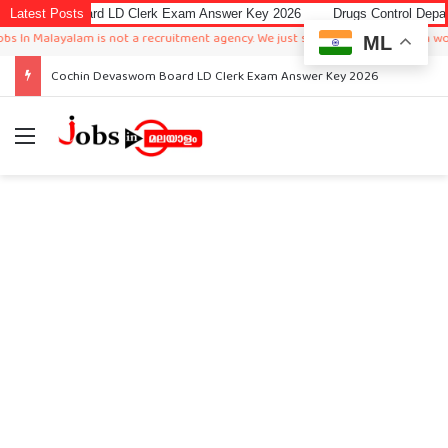
om Board LD Clerk Exam Answer Key 2026
Latest Posts
Drugs Control Department R
 Malayalam is not a recruitment agency. We just sharing available job in worldwi
ML
Cochin Devaswom Board LD Clerk Exam Answer Key 2026
Menu