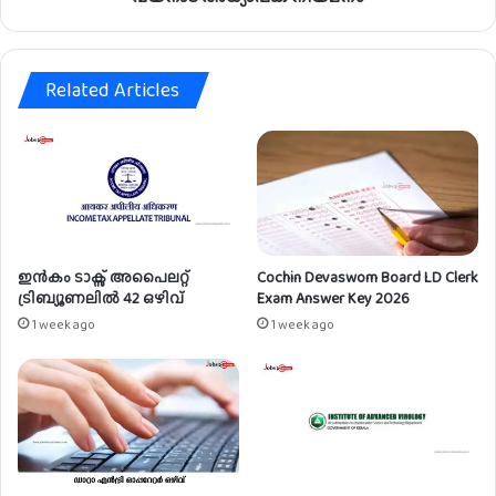
ൾ
മ
ഫീ
നം
ൽ
ഡ്സ്
Related Articles
ലി
മി
റ്റ
ഡി
ൽ
അ
വ
സ
ഇൻകം ടാക്സ് അപൈലറ്റ്
Cochin Devaswom Board LD Clerk
രം
ട്രിബ്യൂണലിൽ 42 ഒഴിവ്
Exam Answer Key 2026
1 week ago
1 week ago