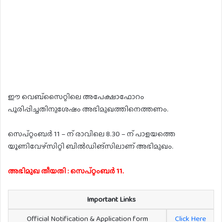
ഈ വെബ്സൈറ്റിലെ അപേക്ഷാഫോറം
പൂരിപ്പിച്ചതിനുശേഷം അഭിമുഖത്തിനെത്തണം.
സെപ്റ്റംബർ 11 – ന് രാവിലെ 8.30 – ന് പാളയത്തെ
യൂണിവേഴ്സിറ്റി ബിൽഡിങ്സിലാണ് അഭിമുഖം.
അഭിമുഖ തീയതി : സെപ്റ്റംബർ 11.
Important Links
Official Notification & Application form
Click Here