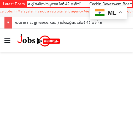
പൈലറ്റ് ട്രിബ്യൂണലിൽ 42 ഒഴിവ്
Latest Posts
Cochin Devaswom Board LD Cler
bs In Malayalam is not a recruitment agency. We just sharing available job in wo
ML
ഇൻകം ടാക്സ് അപൈലറ്റ് ട്രിബ്യൂണലിൽ 42 ഒഴിവ്
Menu