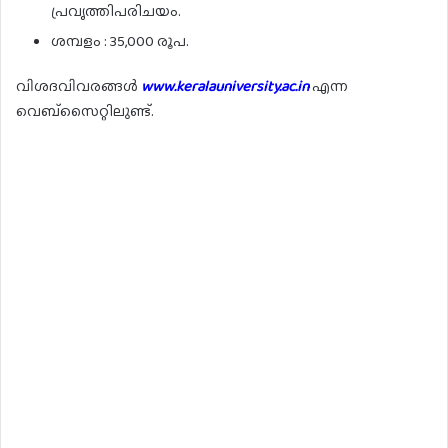
പ്രവൃത്തിപരിചയം.
ശമ്പളം : 35,000 രൂപ.
വിശദവിവരങ്ങൾ
www.keralauniversity.ac.in
എന്ന
വെബ്സൈറ്റിലുണ്ട്.