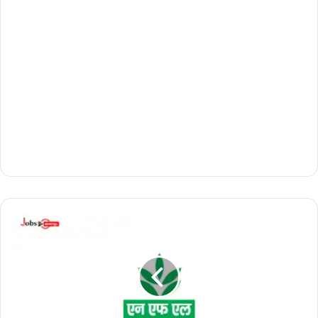
നാ
ഷ
ണ
ൽ
ഫെ
ർ
ട്ടി