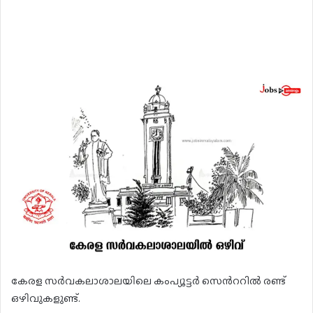
കേരള സർവകലാശാലയിലെ കംപ്യൂട്ടർ സെൻററിൽ രണ്ട്
ഒഴിവുകളുണ്ട്.