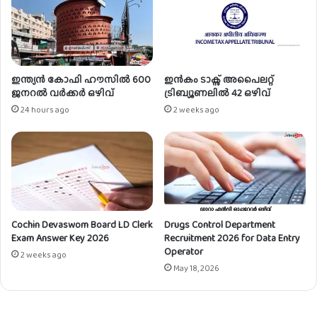
ൾ
ഇന്ത്യൻ കോഫി ഹൗസിൽ 600
ഇൻകം ടാക്സ് അപൈലറ്റ്
ജനറൽ വർക്കർ ഒഴിവ്
ട്രിബ്യൂണലിൽ 42 ഒഴിവ്
24 hours ago
2 weeks ago
Cochin Devaswom Board LD Clerk
Drugs Control Department
Exam Answer Key 2026
Recruitment 2026 for Data Entry
Operator
2 weeks ago
May 18, 2026