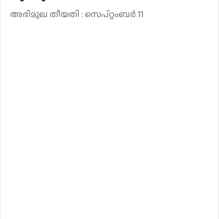
അഭിമുഖ തീയതി : സെപ്റ്റംബർ 11