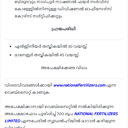
ബിരുദവും നാഗ്പുർ നാഷണൽ ഫയർ സർവീസ്
കോളേജിൽനിന്നുള്ള ഡിവിഷണൽ ഓഫീസേഴ്സ്
കോഴ്സ് സർട്ടിഫിക്കറ്റും.
പ്രായപരിധി
എൻജിനീയർ തസ്തികയിൽ 30 വയസ്സ്.
മാനേജർ തസ്തികയിൽ 45 വയസ്സ്.
അപേക്ഷിക്കേണ്ട വിധം
വിശദവിവരങ്ങൾക്കായി
www.nationalfertilizers.com
എന്ന
വെബ്സൈറ്റ് കാണുക.
അപേക്ഷിക്കാനായി വെബ്സൈറ്റിൽ നൽകിയിരിക്കുന്ന
അപേക്ഷാഫോം പൂരിപ്പിച്ച് 700 രൂപ
NATIONAL FERTILIZERS
LIMITED
എന്നപേരിൽ ന്യൂഡൽഹിയിൽ മാറാൻ കഴിയുന്ന