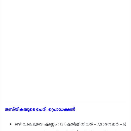
തസ്‌തികയുടെ പേര് : പ്രൊഡക്ഷൻ
ഒഴിവുകളുടെ എണ്ണം : 13 (എൻജിനീയർ – 7,മാനേജർ – 6)