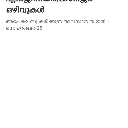
ഒഴിവുകൾ
അപേക്ഷ സ്വീകരിക്കുന്ന അവസാന തീയതി :
സെപ്റ്റംബർ 25