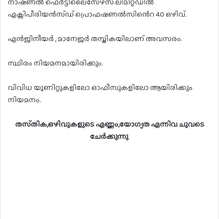
നാഷണൽ ഫെർട്ടിലൈസേഴ്സ് ലിമിറ്റഡിൽ
എക്സിപീരിയൻസ്ഡ് പ്രൊഫഷണൽസിൻെറ 40 ഒഴിവ്.
എൻജിനീയർ , മാനേജർ തസ്തികയിലാണ് അവസരം.
സ്ഥിരം നിയമനമായിരിക്കും.
വിവിധ യൂണിറ്റുകളിലോ ഓഫീസുകളിലോ ആയിരിക്കും
നിയമനം.
തസ്‌തിക,ഒഴിവുകളുടെ എണ്ണം,യോഗ്യത എന്നിവ ചുവടെ
ചേർക്കുന്നു