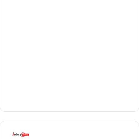
പ
ത്താം