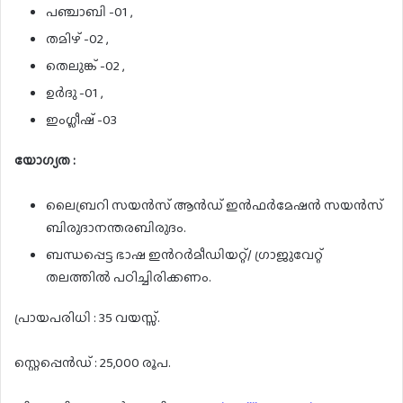
പഞ്ചാബി -01 ,
തമിഴ് -02 ,
തെലുങ്ക് -02 ,
ഉർദു -01 ,
ഇംഗ്ലീഷ് -03
യോഗ്യത :
ലൈബ്രറി സയൻസ് ആൻഡ് ഇൻഫർമേഷൻ സയൻസ്
ബിരുദാനന്തരബിരുദം.
ബന്ധപ്പെട്ട ഭാഷ ഇൻറർമീഡിയറ്റ്/ ഗ്രാജുവേറ്റ്
തലത്തിൽ പഠിച്ചിരിക്കണം.
പ്രായപരിധി : 35 വയസ്സ്.
സ്റ്റെപ്പെൻഡ് : 25,000 രൂപ.