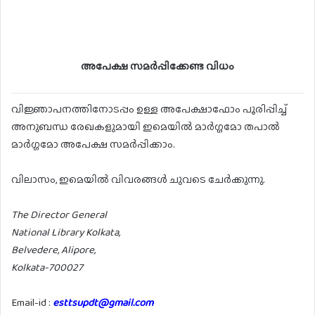
അപേക്ഷ സമർപ്പിക്കേണ്ട വിധം
വിജ്ഞാപനത്തിനോടപ്പം ഉള്ള അപേക്ഷാഫോം പൂരിപ്പിച്ച്
അനുബന്ധ രേഖകളുമായി ഇമെയിൽ മാർഗ്ഗമോ തപാൽ
മാർഗ്ഗമോ അപേക്ഷ സമർപ്പിക്കാം.
വിലാസം, ഇമെയിൽ വിവരങ്ങൾ ചുവടെ ചേർക്കുന്നു.
The Director General
National Library Kolkata,
Belvedere, Alipore,
Kolkata-700027
Email-id :
esttsupdt@gmail.com