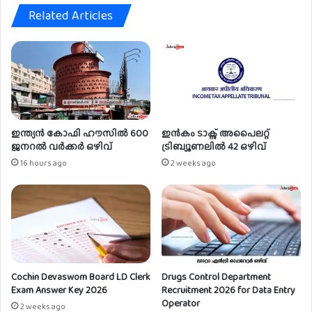
Related Articles
ഒ
ഴി
വ്
ഇന്ത്യൻ കോഫി ഹൗസിൽ 600
ഇൻകം ടാക്സ് അപൈലറ്റ്
ജനറൽ വർക്കർ ഒഴിവ്
ട്രിബ്യൂണലിൽ 42 ഒഴിവ്
16 hours ago
2 weeks ago
Cochin Devaswom Board LD Clerk
Drugs Control Department
Exam Answer Key 2026
Recruitment 2026 for Data Entry
Operator
2 weeks ago