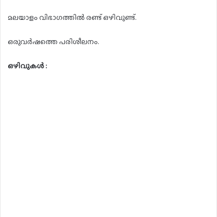
മലയാളം വിഭാഗത്തിൽ രണ്ട് ഒഴിവുണ്ട്.
ഒരുവർഷത്തെ പരിശീലനം.
ഒഴിവുകൾ :