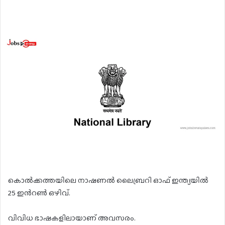
കൊൽക്കത്തയിലെ നാഷണൽ ലൈബ്രറി ഓഫ് ഇന്ത്യയിൽ
25 ഇൻറൺ ഒഴിവ്.
വിവിധ ഭാഷകളിലായാണ് അവസരം.