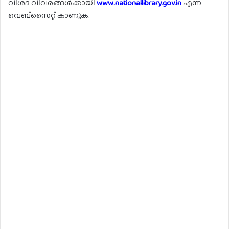
വിശദ വിവരങ്ങൾക്കായി
www.nationallibrary.gov.in
എന്ന
വെബ്സൈറ്റ് കാണുക.