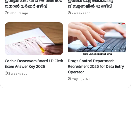
ഇന്ത്യൻ കോഫി ഹൗസിൽ 600
ഇൻകം ടാക്സ് അപൈലറ്റ്
ജനറൽ വർക്കർ ഒഴിവ്
ട്രിബ്യൂണലിൽ 42 ഒഴിവ്
18 hours ago
2 weeks ago
Cochin Devaswom Board LD Clerk
Drugs Control Department
Exam Answer Key 2026
Recruitment 2026 for Data Entry
Operator
2 weeks ago
May 18, 2026