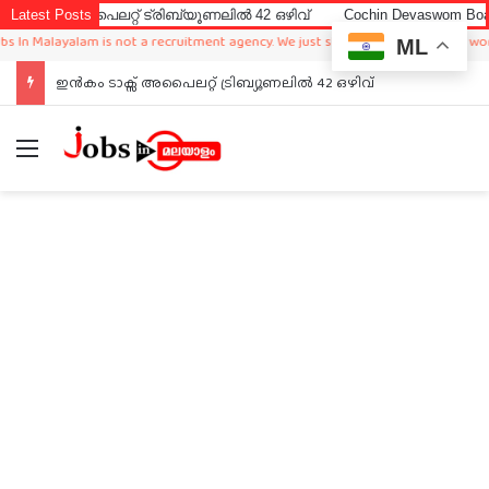
 അപൈലറ്റ് ട്രിബ്യൂണലിൽ 42 ഒഴിവ്
Latest Posts
Cochin Devaswom Board LD Cl
 Malayalam is not a recruitment agency. We just sharing available job in worldwi
ML
ഇൻകം ടാക്സ് അപൈലറ്റ് ട്രിബ്യൂണലിൽ 42 ഒഴിവ്
Menu