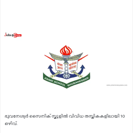
ഭുവനേശ്വർ സൈനിക് സ്കൂളിൽ വിവിധ തസ്തികകളിലായി 10
ഒഴിവ്.