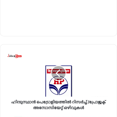
ഹി
ന്ദു
സ്ഥാ
ൻ
പെ
ട്രോ
ളി
യ
ത്തി
ഹിന്ദുസ്ഥാൻ പെട്രോളിയത്തിൽ റിസർച്ച് /പ്രോജക്ട്
ൽ
റി
അസോസിയേറ്റ് ഒഴിവുകൾ
സ