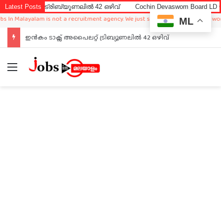
റ് ട്രിബ്യൂണലിൽ 42 ഒഴിവ്
Latest Posts
Cochin Devaswom Board LD Clerk Exam
alayalam is not a recruitment agency. We just sharing available job in worldwide
ML
ഇൻകം ടാക്സ് അപൈലറ്റ് ട്രിബ്യൂണലിൽ 42 ഒഴിവ്
Menu