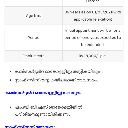
District.
36 Years as on 01/05/2021(with
Age limit
applicable relaxation)
Initial appointment will be for a
Period
period of one year, expected to
be extended.
Emoluments
Rs.18,000/- p.m.
കൺസൾട്ടൻറ് ഓങ്കോളജിസ്റ്റ് തസ്തികയിലും
സ്റ്റാഫ് നഴ്സ് തസ്തികയിലുമാണ് അവസരം.
കൺസൾട്ടൻറ് ഓങ്കോളജിസ്റ്റ് യോഗ്യത :
എം.ബി.ബി.എസ് (ഓങ്കോളജിയിൽ
പരിശീലനമുണ്ടായിരിക്കണം.)
സ്റ്റാഫ് നഴ്സസ് യോഗ്യത :