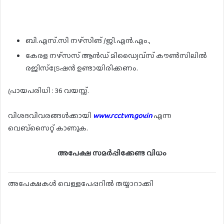
ബി.എസ്.സി നഴ്സിങ് /ജി.എൻ.എം.,
കേരള നഴ്സസ് ആൻഡ് മിഡ്വൈവ്സ് കൗൺസിലിൽ
രജിസ്ട്രേഷൻ ഉണ്ടായിരിക്കണം.
പ്രായപരിധി : 36 വയസ്സ്.
വിശദവിവരങ്ങൾക്കായി
www.rcctvm.gov.in
എന്ന
വെബ്സൈറ്റ് കാണുക.
അപേക്ഷ സമർപ്പിക്കേണ്ട വിധം
അപേക്ഷകൾ വെള്ളപേപ്പറിൽ തയ്യാറാക്കി