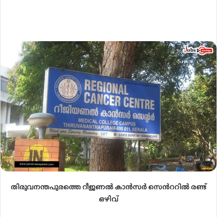
തിരുവനന്തപുരത്തെ റീജണൽ കാൻസർ സെൻററിൽ രണ്ട്
ഒഴിവ്