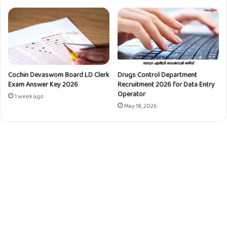
ധ്യാ
പ
ക
ഒ
ഴി
വ്
Cochin Devaswom Board LD Clerk
Drugs Control Department
Exam Answer Key 2026
Recruitment 2026 for Data Entry
Operator
1 week ago
May 18, 2026