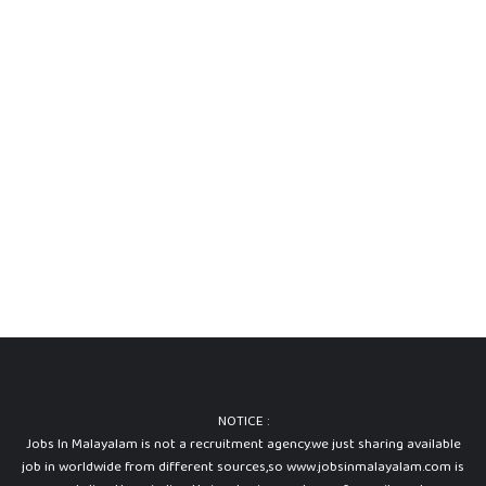
NOTICE :
Jobs In Malayalam is not a recruitment agency.we just sharing available
job in worldwide from different sources,so www.jobsinmalayalam.com is