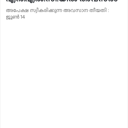
അപേക്ഷ സ്വീകരിക്കുന്ന അവസാന തീയതി :
ജൂൺ 14