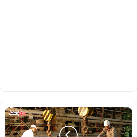
ഹി
ന്ദു
സ്ഥാ
ൻ
കോ