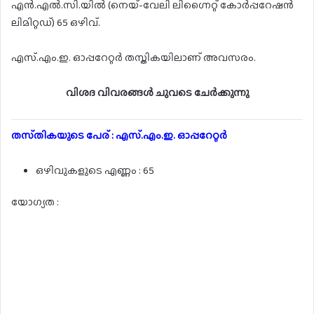
എൻ.എൽ.സി.യിൽ (നെയ്-വേലി ലിഗ്നൈറ്റ് കോർപ്പറേഷൻ
ലിമിറ്റഡ്) 65 ഒഴിവ്.
എസ്.എം.ഇ. ഓപ്പറേറ്റർ തസ്തികയിലാണ് അവസരം.
വിശദ വിവരങ്ങൾ ചുവടെ ചേർക്കുന്നു
തസ്‌തികയുടെ പേര് : എസ്.എം.ഇ. ഓപ്പറേറ്റർ
ഒഴിവുകളുടെ എണ്ണം : 65
യോഗ്യത :