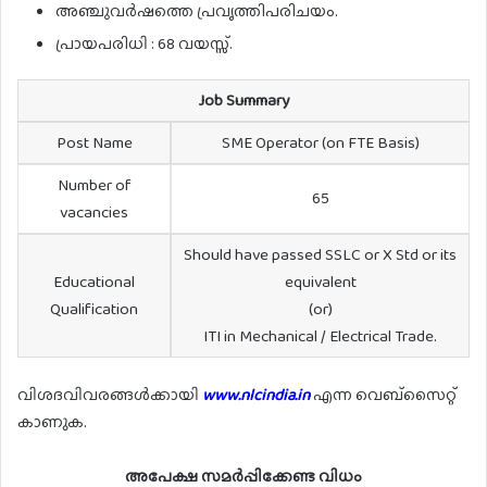
അഞ്ചുവർഷത്തെ പ്രവൃത്തിപരിചയം.
പ്രായപരിധി : 68 വയസ്സ്.
Job Summary
Post Name
SME Operator (on FTE Basis)
Number of
65
vacancies
Should have passed SSLC or X Std or its
Educational
equivalent
Qualification
(or)
ITI in Mechanical / Electrical Trade.
വിശദവിവരങ്ങൾക്കായി
www.nlcindia.in
എന്ന വെബ്സൈറ്റ്
കാണുക.
അപേക്ഷ സമർപ്പിക്കേണ്ട വിധം