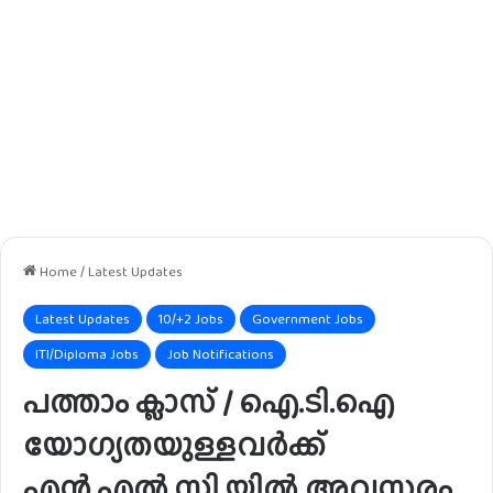
Home
/
Latest Updates
Latest Updates
10/+2 Jobs
Government Jobs
ITI/Diploma Jobs
Job Notifications
പത്താം ക്ലാസ് / ഐ.ടി.ഐ
യോഗ്യതയുള്ളവർക്ക്
എൻ.എൽ.സി.യിൽ അവസരം