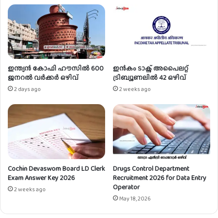
ജ
ർ
ഒ
ഴി
വ്
ഇന്ത്യൻ കോഫി ഹൗസിൽ 600
ഇൻകം ടാക്സ് അപൈലറ്റ്
ജനറൽ വർക്കർ ഒഴിവ്
ട്രിബ്യൂണലിൽ 42 ഒഴിവ്
2 days ago
2 weeks ago
Cochin Devaswom Board LD Clerk
Drugs Control Department
Exam Answer Key 2026
Recruitment 2026 for Data Entry
Operator
2 weeks ago
May 18, 2026