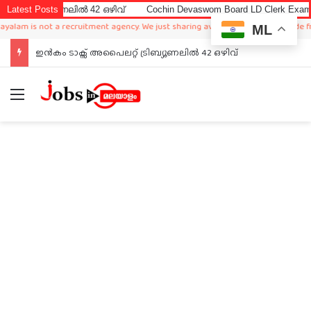
ണലിൽ 42 ഒഴിവ്
Latest Posts
Cochin Devaswom Board LD Clerk Exam Answer Key 
not a recruitment agency. We just sharing available job in worldwide from differ
ML
ഇൻകം ടാക്സ് അപൈലറ്റ് ട്രിബ്യൂണലിൽ 42 ഒഴിവ്
Menu