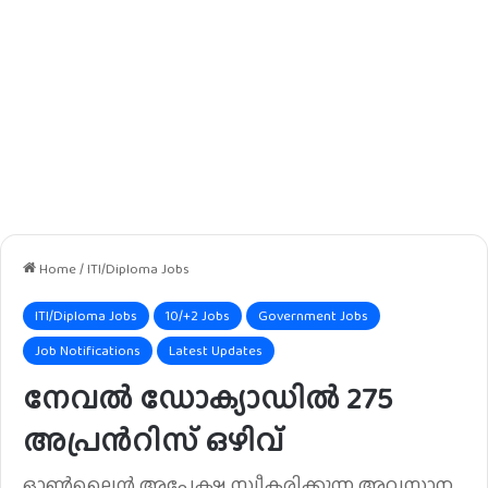
Home
/
ITI/Diploma Jobs
ITI/Diploma Jobs
10/+2 Jobs
Government Jobs
Job Notifications
Latest Updates
നേവൽ ഡോക്യാഡിൽ 275
അപ്രൻറിസ് ഒഴിവ്
ഓൺലൈൻ അപേക്ഷ സ്വീകരിക്കുന്ന അവസാന