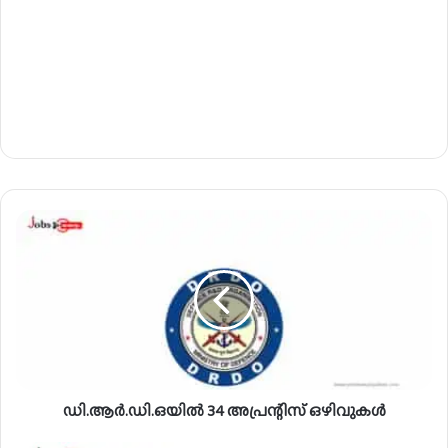
ഡി
.
ആ
ർ
.
ഡി
.
ഒ
യി
ഡി.ആർ.ഡി.ഒയിൽ 34 അപ്രന്റിസ് ഒഴിവുകൾ
ൽ
3