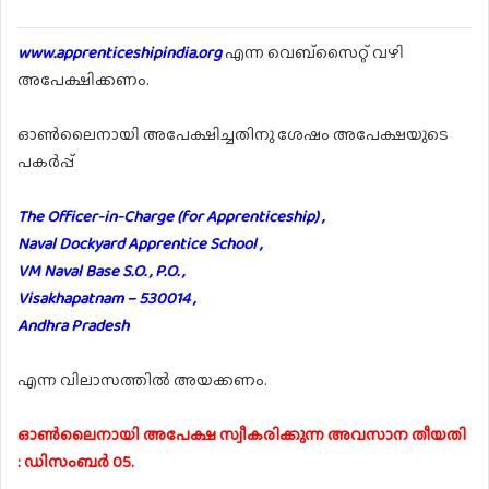
www.apprenticeshipindia.org
എന്ന വെബ്സൈറ്റ് വഴി
അപേക്ഷിക്കണം.
ഓൺലൈനായി അപേക്ഷിച്ചതിനു ശേഷം അപേക്ഷയുടെ
പകർപ്പ്
The Officer-in-Charge (for Apprenticeship) ,
Naval Dockyard Apprentice School ,
VM Naval Base S.O. , P.O. ,
Visakhapatnam – 530014 ,
Andhra Pradesh
എന്ന വിലാസത്തിൽ അയക്കണം.
ഓൺലൈനായി അപേക്ഷ സ്വീകരിക്കുന്ന അവസാന തീയതി
: ഡിസംബർ 05.