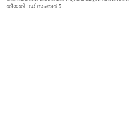
തീയതി : ഡിസംബർ 5