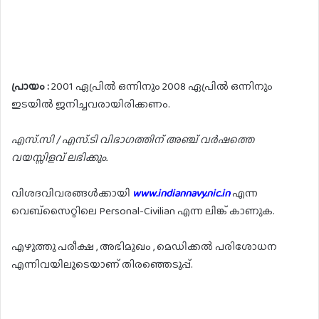
പ്രായം :
2001 ഏപ്രിൽ ഒന്നിനും 2008 ഏപ്രിൽ ഒന്നിനും
ഇടയിൽ ജനിച്ചവരായിരിക്കണം.
എസ്.സി / എസ്.ടി വിഭാഗത്തിന് അഞ്ച് വർഷത്തെ
വയസ്സിളവ് ലഭിക്കും.
വിശദവിവരങ്ങൾക്കായി
www.indiannavy.nic.in
എന്ന
വെബ്സൈറ്റിലെ Personal-Civilian എന്ന ലിങ്ക് കാണുക.
എഴുത്തു പരീക്ഷ , അഭിമുഖം , മെഡിക്കൽ പരിശോധന
എന്നിവയിലൂടെയാണ് തിരഞ്ഞെടുപ്പ്.