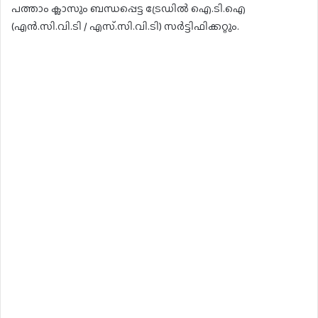
പത്താം ക്ലാസും ബന്ധപ്പെട്ട ട്രേഡിൽ ഐ.ടി.ഐ
(എൻ.സി.വി.ടി / എസ്.സി.വി.ടി) സർട്ടിഫിക്കറ്റും.