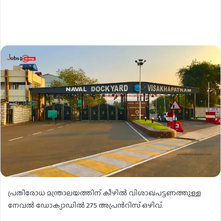
പ്രതിരോധ മന്ത്രാലയത്തിന് കീഴിൽ വിശാഖപട്ടണത്തുള്ള
നേവൽ ഡോക്യാഡിൽ 275 അപ്രൻറിസ് ഒഴിവ്.