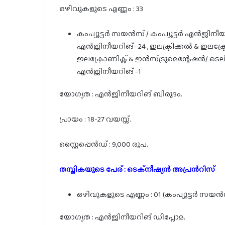
ഒഴിവുകളുടെ എണ്ണം : 33
കംപ്യൂട്ടർ സയൻസ് / കംപ്യൂട്ടർ എൻജ
എൻജിനീയറിങ്- 24 , ഇലക്ട്രിക്കൽ & ഇലക്ട്രോ
ഇലക്ട്രോണിക്സ് & ഇൻസ്ട്രുമെന്റേഷൻ/ ട
എൻജിനീയറിങ് -1
യോഗ്യത : എൻജിനീയറിങ് ബിരുദം.
പ്രായം : 18-27 വയസ്സ്.
സ്റ്റൈപ്പെൻഡ് : 9,000 രൂപ.
തസ്തികയുടെ പേര് : ടെക്നീഷ്യൻ അപ്രൻറിസ്
ഒഴിവുകളുടെ എണ്ണം : 01 (കംപ്യൂട്ടർ സയൻസ്
യോഗ്യത : എൻജിനീയറിങ് ഡിപ്ലോമ.