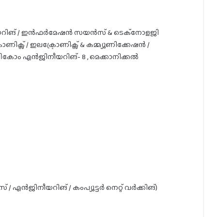
ിനീയറിങ് / ഇൻഫർമേഷൻ സയൻസ് & ടെക്നോളജി
ണിക്സ് / ഇലക്ട്രോണിക്സ് & കമ്മ്യൂണിക്കേഷൻ /
െലികോം എൻജിനീയറിങ്- 8 , മെക്കാനിക്കൽ
 / എൻജിനീയറിങ് / കംപ്യൂട്ടർ നെറ്റ് വർക്കിങ്)