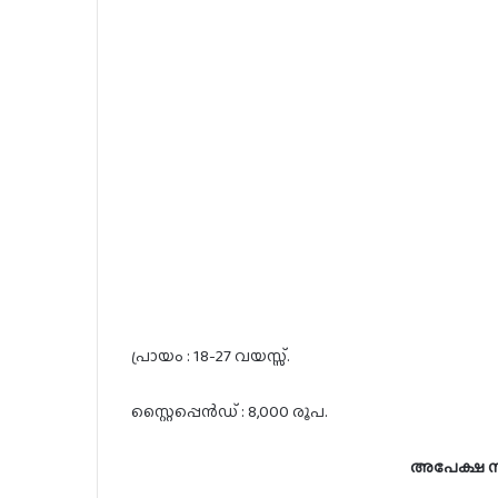
പ്രായം : 18-27 വയസ്സ്.
സ്റ്റൈപ്പെൻഡ് : 8,000 രൂപ.
അപേക്ഷ സമ