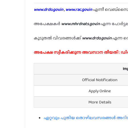
www.drdo.gov.in
,
www.rac.gov.in
എന്നീ വെബ്സൈറ
അപേക്ഷകർ
www.mhrdnats.gov.in
എന്ന പോർട്ടലി
കൂടുതൽ വിവരങ്ങൾക്ക്
www.drdo.gov.in
എന്ന വ
അപേക്ഷ സ്വീകരിക്കുന്ന അവസാന തീയതി : ഡ
Im
Official Notification
Apply Online
More Details
ഏറ്റവും പുതിയ തൊഴിലവസരങ്ങൾ അറിയാൻ