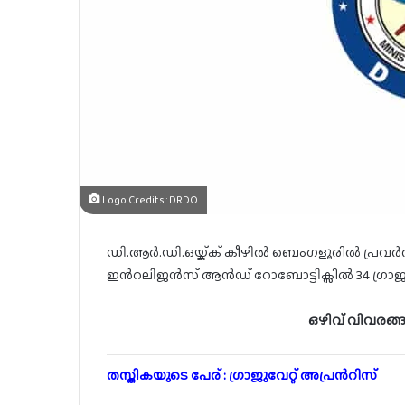
Logo Credits : DRDO
ഡി.ആർ.ഡി.ഒയ്ക്ക് കീഴിൽ ബെംഗളൂരിൽ പ്രവർ
ഇൻറലിജൻസ് ആൻഡ് റോബോട്ടിക്സിൽ 34 ഗ്രാജുവേ
ഒഴിവ് വിവരങ്ങ
തസ്തികയുടെ പേര് : ഗ്രാജുവേറ്റ് അപ്രൻറിസ്