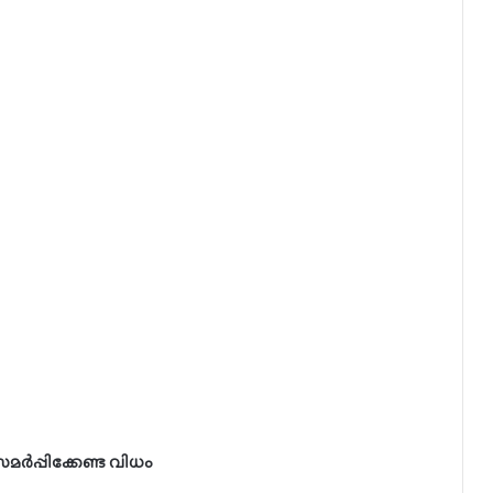
ർപ്പിക്കേണ്ട വിധം