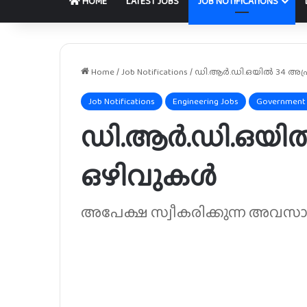
HOME
LATEST JOBS
JOB NOTIFICATIONS
Home
/
Job Notifications
/
ഡി.ആർ.ഡി.ഒയിൽ 34 അപ്ര
Job Notifications
Engineering Jobs
Government
ഡി.ആർ.ഡി.ഒയിൽ 
ഒഴിവുകൾ
അപേക്ഷ സ്വീകരിക്കുന്ന അവസ