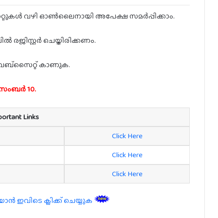
്റുകൾ വഴി ഓൺലൈനായി അപേക്ഷ സമർപ്പിക്കാം.
ൽ രജിസ്റ്റർ ചെയ്തിരിക്കണം.
െബ്സൈറ്റ് കാണുക.
ിസംബർ 10.
portant Links
Click Here
Click Here
Click Here
 ഇവിടെ ക്ലിക്ക് ചെയ്യുക