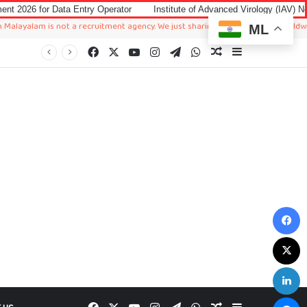
ntry Operator
Institute of Advanced Virology (IAV) Notification 2026 for
s not a recruitment agency. We just sharing available job in worldwide from diff
ML
Facebook
X
YouTube
Instagram
Telegram
WhatsApp
Random Article
Sidebar
F
X
L
M