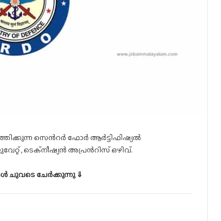
ത്തിക്കുന്ന സെൻറർ ഫോർ ആർട്ടിഫിഷ്യൽ
റ്റ് , ടെക്നീഷ്യൻ അപ്രൻറിസ് ഒഴിവ്.
ൾ ചുവടെ ചേർക്കുന്നു ⇓