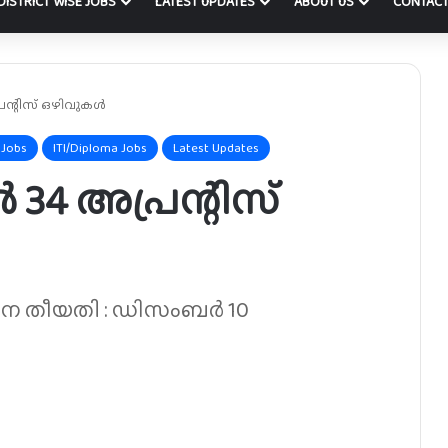
DISTRICT WISE JOBS
LATEST UPDATES
ABOUT US
CONTACT
ന്റിസ് ഒഴിവുകൾ
 Jobs
ITI/Diploma Jobs
Latest Updates
34 അപ്രന്റിസ്
ാന തീയതി : ഡിസംബർ 10