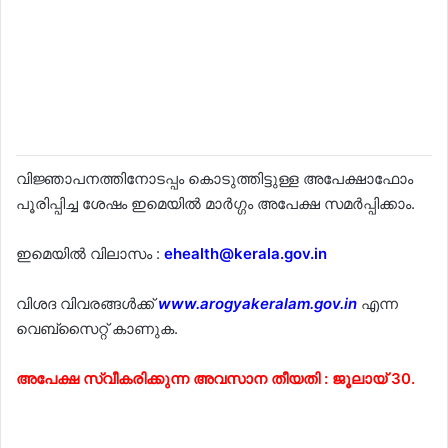
വിജ്ഞാപനത്തിനോടപ്പം കൊടുത്തിട്ടുള്ള അപേക്ഷാഫോം
പൂരിപ്പിച്ച ശേഷം ഇമെയിൽ മാർഗ്ഗം അപേക്ഷ സമർപ്പിക്കാം.
ഇമെയിൽ വിലാസം :
ehealth@kerala.gov.in
വിശദ വിവരങ്ങൾക്ക്
www.arogyakeralam.gov.in
എന്ന
വെബ്സൈറ്റ് കാണുക.
അപേക്ഷ സ്വീകരിക്കുന്ന അവസാന തീയതി : ജൂലായ് 30.