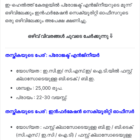
ഇ-ഹെൽത്ത് കേരളയിൽ പ്രോജക്ട് എൻജിനീയറുടെ മൂന്ന്
ഒഴിവിലേക്കും ഇൻഫർമേഷൻ സെക്യൂരിറ്റി ഓഫീസറുടെ
ഒരു ഒഴിവിലേക്കും അപേക്ഷ ക്ഷണിച്ചു.
ഒഴിവ് വിവരങ്ങൾ ചുവടെ ചേർക്കുന്നു ⇓
തസ്തികയുടെ പേര് : പ്രോജക്ട് എൻജിനീയർ
യോഗ്യത : ഇ.സി.ഇ/ സി.എസ്.ഇ/ ഐ.ടി.യിൽ ഫസ്റ്റ്
ക്ലാസോടെയുള്ള ബി.ടെക് / ബി.ഇ.
ശമ്പളം : 25,000 രൂപ.
പ്രായം : 22-30 വയസ്സ്.
തസ്തികയുടെ പേര് : ഇൻഫർമേഷൻ സെക്യൂരിറ്റി ഓഫീസർ
യോഗ്യത : ഫസ്റ്റ് ക്ലാസോടെയുള്ള ബി.ഇ / ബി.ടെക്
(സി.എസ് / ഇ.സി / ഐ.ടി) / ഫസ്റ്റ് ക്ലാസോടെയുള്ള