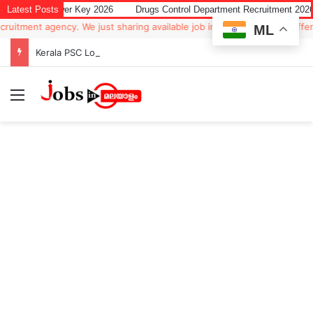
m Answer Key 2026
Latest Posts
Drugs Control Department Recruitment 2026 for Dat
ment agency. We just sharing available job in worldwide from different 
ML
Kerala PSC Lower Division Typist Recruitment 2025 – Apply Online
Menu