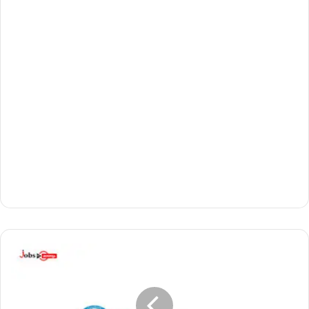
മ
ല
ബാ
ർ
ദേ