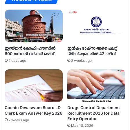
വ്
ഇന്ത്യൻ കോഫി ഹൗസിൽ
ഇൻകം ടാക്സ് അപൈലറ്റ്
600 ജനറൽ വർക്കർ ഒഴിവ്
ട്രിബ്യൂണലിൽ 42 ഒഴിവ്
2 days ago
2 weeks ago
Cochin Devaswom Board LD
Drugs Control Department
Clerk Exam Answer Key 2026
Recruitment 2026 for Data
Entry Operator
2 weeks ago
May 18, 2026