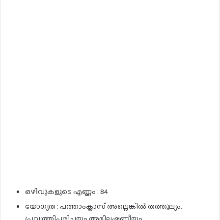
ഒഴിവുകളുടെ എണ്ണം : 84
യോഗ്യത : പത്താംക്ലാസ് അല്ലെങ്കിൽ തത്തുല്യം.
പ്രവൃത്തിപരിചയം അഭിലഷണീയം.