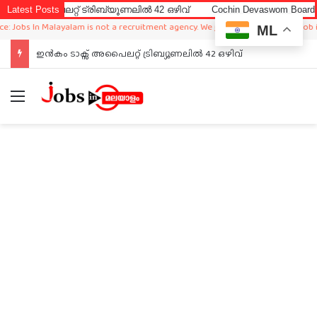
അപൈലറ്റ് ട്രിബ്യൂണലിൽ 42 ഒഴിവ്
Latest Posts
Cochin Devaswom Board LD Cler
bs In Malayalam is not a recruitment agency. We just sharing available job in wo
ML
ഇൻകം ടാക്സ് അപൈലറ്റ് ട്രിബ്യൂണലിൽ 42 ഒഴിവ്
Menu