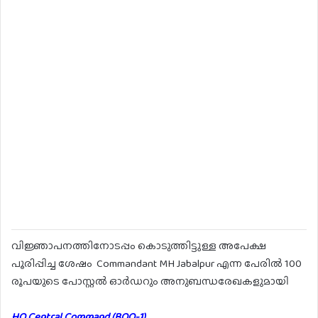
വിജ്ഞാപനത്തിനോടപ്പം കൊടുത്തിട്ടുള്ള അപേക്ഷ
പൂരിപ്പിച്ച ശേഷം Commandant MH Jabalpur എന്ന പേരിൽ 100
രൂപയുടെ പോസ്റ്റൽ ഓർഡറും അനുബന്ധരേഖകളുമായി
HQ Central Command (BOO-1)