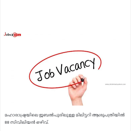
മഹാരാഷ്ട്രയിലെ ജബൽപുരിലുള്ള മിലിട്ടറി ആശുപത്രിയിൽ
88 സിവിലിയൻ ഒഴിവ്.