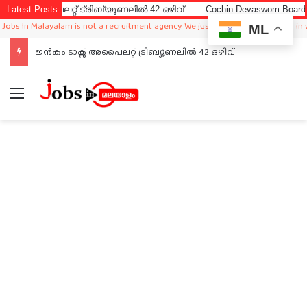
പൈലറ്റ് ട്രിബ്യൂണലിൽ 42 ഒഴിവ്
Latest Posts
Cochin Devaswom Board LD Clerk
In Malayalam is not a recruitment agency. We just sharing available job in world
ML
ഇൻകം ടാക്സ് അപൈലറ്റ് ട്രിബ്യൂണലിൽ 42 ഒഴിവ്
Menu