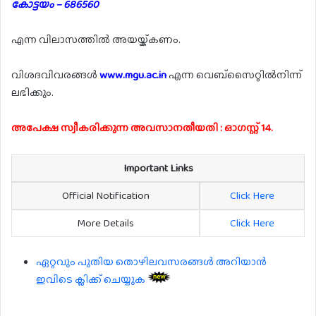
കോട്ടയം – 686560
എന്ന വിലാസത്തിൽ അയയ്ക്കണം.
വിശദവിവരങ്ങൾ
www.mgu.ac.in
എന്ന വെബ്സൈറ്റിൽനിന്ന്
ലഭിക്കും.
അപേക്ഷ സ്വീകരിക്കുന്ന അവസാനതീയതി : ഓഗസ്റ്റ് 14.
Important Links
Official Notification
Click Here
More Details
Click Here
ഏറ്റവും പുതിയ തൊഴിലവസരങ്ങൾ അറിയാൻ
ഇവിടെ ക്ലിക്ക് ചെയ്യുക