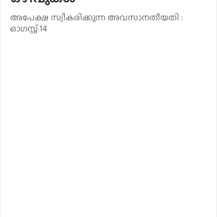
അപേക്ഷ സ്വീകരിക്കുന്ന അവസാനതീയതി :
ഓഗസ്റ്റ് 14