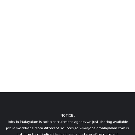
NOTICE :
Jobs In Malayalam is not a recruitment agency.we just sharing available
job in worldwide from different sources,so www.jobsinmalayalam.com is
not directly or indirectly involve in any stage of recruitment.