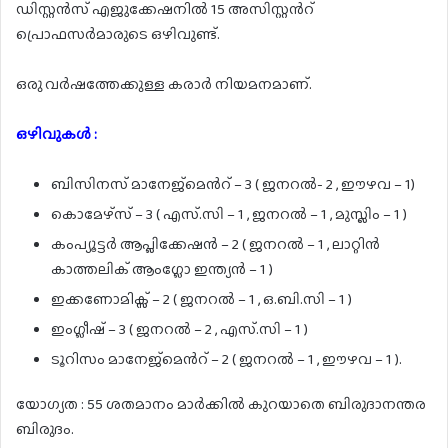
ഡിസ്റ്റൻസ് എജുക്കേഷനിൽ 15 അസിസ്റ്റൻറ്
പ്രൊഫസർമാരുടെ ഒഴിവുണ്ട്.
ഒരു വർഷത്തേക്കുള്ള കരാർ നിയമനമാണ്.
ഒഴിവുകൾ :
ബിസിനസ് മാനേജ്മെൻറ് – 3 ( ജനറൽ- 2 , ഈഴവ – 1)
കൊമേഴ്‌സ്‌ – 3 ( എസ്.സി – 1 , ജനറൽ – 1 , മുസ്ലിം – 1 )
കംപ്യൂട്ടർ ആപ്ലിക്കേഷൻ – 2 ( ജനറൽ – 1 , ലാറ്റിൻ
കാത്തലിക് ആംഗ്ലോ ഇന്ത്യൻ – 1 )
ഇക്കണോമിക്സ് – 2 ( ജനറൽ – 1 , ഒ.ബി.സി – 1 )
ഇംഗ്ലീഷ് – 3 ( ജനറൽ – 2 , എസ്.സി – 1 )
ടൂറിസം മാനേജ്മെൻറ് – 2 ( ജനറൽ – 1 , ഈഴവ – 1 ).
യോഗ്യത : 55 ശതമാനം മാർക്കിൽ കുറയാതെ ബിരുദാനന്തര
ബിരുദം.