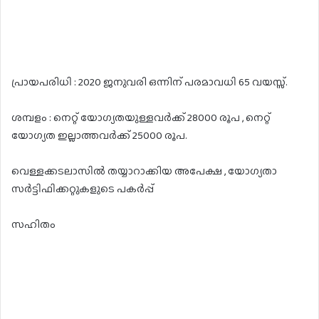
പ്രായപരിധി : 2020 ജനുവരി ഒന്നിന് പരമാവധി 65 വയസ്സ്.
ശമ്പളം : നെറ്റ് യോഗ്യതയുള്ളവർക്ക് 28000 രൂപ , നെറ്റ്
യോഗ്യത ഇല്ലാത്തവർക്ക് 25000 രൂപ.
വെള്ളക്കടലാസിൽ തയ്യാറാക്കിയ അപേക്ഷ , യോഗ്യതാ
സർട്ടിഫിക്കറ്റുകളുടെ പകർപ്പ്
സഹിതം