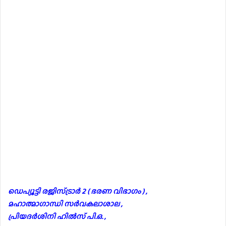
ഡെപ്യൂട്ടി രജിസ്ട്രാർ 2 ( ഭരണ വിഭാഗം ) ,
മഹാത്മാഗാന്ധി സർവകലാശാല ,
പ്രിയദർശിനി ഹിൽസ് പി.ഒ. ,