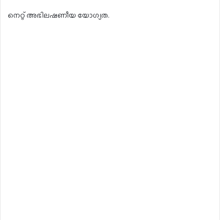
നെറ്റ് അഭിലഷണീയ യോഗ്യത.