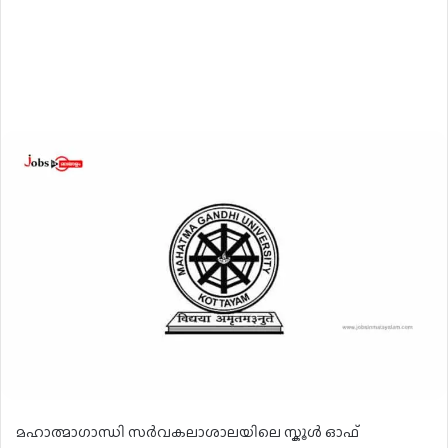
മഹാത്മാഗാന്ധി സർവകലാശാലയിലെ സ്കൂൾ ഓഫ്