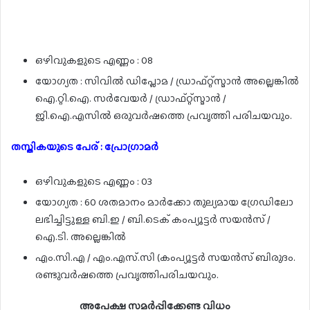
ഒഴിവുകളുടെ എണ്ണം : 08
യോഗ്യത : സിവിൽ ഡിപ്ലോമ / ഡ്രാഫ്റ്റ്സ്മാൻ അല്ലെങ്കിൽ
ഐ.റ്റി.ഐ. സർവേയർ / ഡ്രാഫ്റ്റ്സ്മാൻ /
ജി.ഐ.എസിൽ ഒരുവർഷത്തെ പ്രവൃത്തി പരിചയവും.
തസ്തികയുടെ പേര് : പ്രോഗ്രാമർ
ഒഴിവുകളുടെ എണ്ണം : 03
യോഗ്യത : 60 ശതമാനം മാർക്കോ തുല്യമായ ഗ്രേഡിലോ
ലഭിച്ചിട്ടുള്ള ബി.ഇ / ബി.ടെക് കംപ്യൂട്ടർ സയൻസ് /
ഐ.ടി. അല്ലെങ്കിൽ
എം.സി.എ / എം.എസ്.സി (കംപ്യൂട്ടർ സയൻസ് ബിരുദം.
രണ്ടുവർഷത്തെ പ്രവൃത്തിപരിചയവും.
അപേക്ഷ സമർപ്പിക്കേണ്ട വിധം