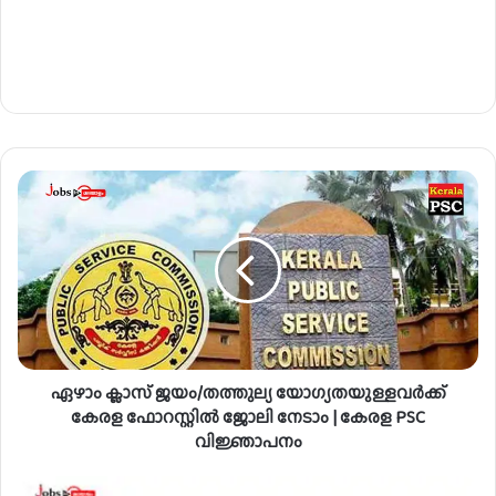
ഏ
ഴാം
ക്ലാ
സ്
ജ
യം
/
ത
ത്തു
ഏഴാം ക്ലാസ് ജയം/തത്തുല്യ യോഗ്യതയുള്ളവർക്ക്
ല്യ
യോ
കേരള ഫോറസ്റ്റിൽ ജോലി നേടാം | കേരള PSC
ഗ്യ
വിജ്ഞാപനം
ത
യു
S