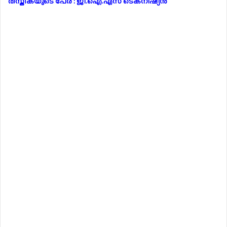
തസ്തികയുടെ പേര് : ജി.ഐ.എസ് ടെക്നീഷ്യൻ