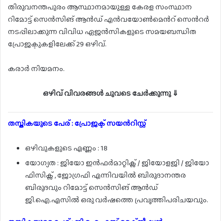
തിരുവനന്തപുരം ആസ്ഥാനമായുള്ള കേരള സംസ്ഥാന
റിമോട്ട് സെൻസിങ് ആൻഡ് എൻവയോൺമെൻറ് സെൻറർ
നടപ്പിലാക്കുന്ന വിവിധ ഏജൻസികളുടെ സമയബന്ധിത
പ്രോജക്ടുകളിലേക്ക് 29 ഒഴിവ്.
കരാർ നിയമനം.
ഒഴിവ് വിവരങ്ങൾ ചുവടെ ചേർക്കുന്നു ⇓
തസ്തികയുടെ പേര് : പ്രോജക്ട് സയൻറിസ്റ്റ്
ഒഴിവുകളുടെ എണ്ണം : 18
യോഗ്യത : ജിയോ ഇൻഫർമാറ്റിക്സ് / ജിയോളജി / ജിയോ
ഫിസിക്സ് , ജോഗ്രഫി എന്നിവയിൽ ബിരുദാനന്തര
ബിരുദവും റിമോട്ട് സെൻസിങ് ആൻഡ്
ജി.ഐ.എസിൽ ഒരു വർഷത്തെ പ്രവൃത്തിപരിചയവും.