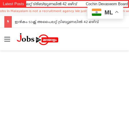
ൈലറ്റ് ട്രിബ്യൂണലിൽ 42 ഒഴിവ്
Latest Posts
Cochin Devaswom Board LD Clerk 
Malayalam is not a recruitment agency. We just sharing available job in worldwid
ML
ഇൻകം ടാക്സ് അപൈലറ്റ് ട്രിബ്യൂണലിൽ 42 ഒഴിവ്
Menu