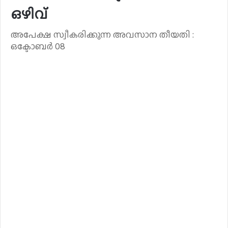
ഒഴിവ്
അപേക്ഷ സ്വീകരിക്കുന്ന അവസാന തീയതി :
ഒക്ടോബർ 08