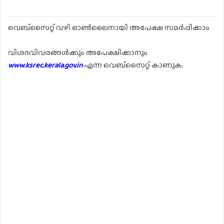
വെബ്സൈറ്റ് വഴി ഓൺലൈനായി അപേക്ഷ സമർപ്പിക്കാം
വിശദവിവരങ്ങൾക്കും അപേക്ഷിക്കാനും
www.ksrec.kerala.gov.in
എന്ന വെബ്സൈറ്റ് കാണുക.