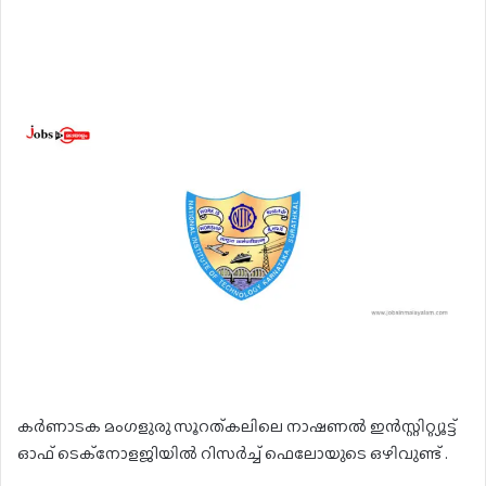
കർണാടക മംഗളുരു സൂറത്കലിലെ നാഷണൽ ഇൻസ്റ്റിറ്റ്യൂട്ട്
ഓഫ് ടെക്നോളജിയിൽ റിസർച്ച് ഫെലോയുടെ ഒഴിവുണ്ട് .