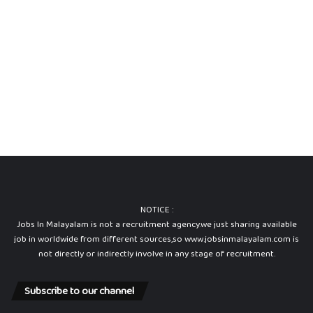
NOTICE :
Jobs In Malayalam is not a recruitment agency.we just sharing available
job in worldwide from different sources,so www.jobsinmalayalam.com is
not directly or indirectly involve in any stage of recruitment.
Subscribe to our channel