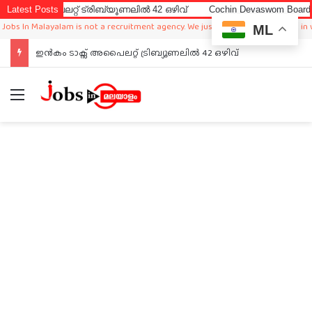
അപൈലറ്റ് ട്രിബ്യൂണലിൽ 42 ഒഴിവ്
Latest Posts
Cochin Devaswom Board LD Cler
In Malayalam is not a recruitment agency. We just sharing available job in worl
ML
ഇൻകം ടാക്സ് അപൈലറ്റ് ട്രിബ്യൂണലിൽ 42 ഒഴിവ്
Menu