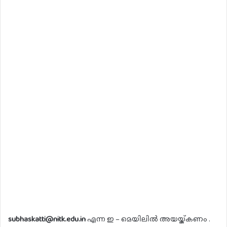
subhaskatti@nitk.edu.in
എന്ന ഇ – മെയിലിൽ അയയ്ക്കണം .