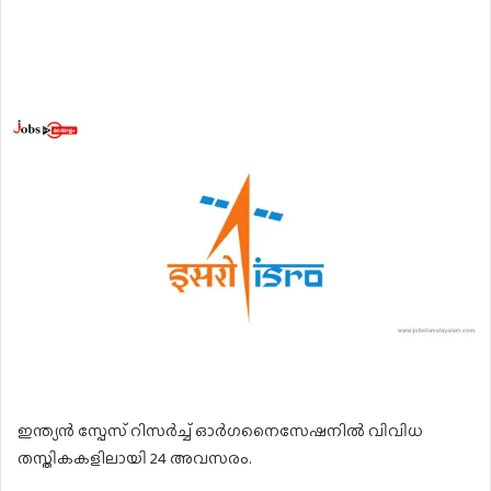
ഇന്ത്യൻ സ്പേസ് റിസർച്ച് ഓർഗനൈസേഷനിൽ വിവിധ
തസ്തികകളിലായി 24 അവസരം.