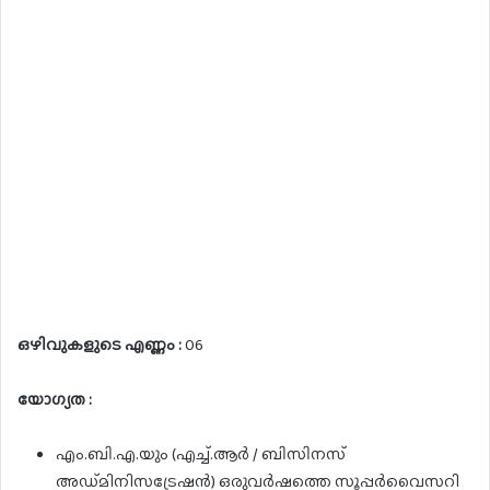
ഒഴിവുകളുടെ എണ്ണം :
06
യോഗ്യത :
എം.ബി.എ.യും (എച്ച്.ആർ / ബിസിനസ്
അഡ്മിനിസട്രേഷൻ) ഒരുവർഷത്തെ സൂപ്പർവൈസറി