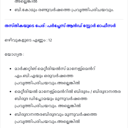
അല്ലെങ്കിൽ
ബി.കോമും രണ്ടുവർഷത്തെ പ്രവൃത്തിപരിചയവും.
തസ്‌തികയുടെ പേര് : പർച്ചേസ് ആൻഡ് സ്റ്റോർ ഓഫീസർ
ഒഴിവുകളുടെ എണ്ണം : 12
യോഗ്യത :
മാർക്കറ്റിങ് മെറ്റീരിയൽസ് മാനേജ്മെൻറ്
എം.ബി.എയും ഒരുവർഷത്തെ
പ്രവൃത്തിപരിചയവും.അല്ലെങ്കിൽ
മെറ്റീരിയൽ മാനേജ്മെൻറിൽ ബിരുദം / ബിരുദാനന്തര
ബിരുദ ഡിപ്ലോമയും മൂന്നുവർഷത്തെ
പ്രവൃത്തിപരിചയവും. അല്ലെങ്കിൽ
ബിരുദാനന്തരബിരുദവും മൂന്നുവർഷത്തെ
പ്രവൃത്തിപരിചയവും.അല്ലെങ്കിൽ