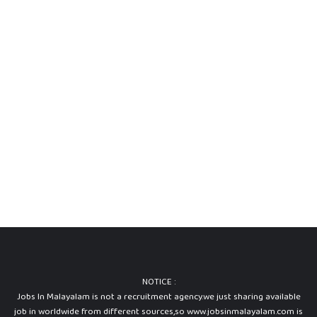
NOTICE :
Jobs In Malayalam is not a recruitment agency.we just sharing available
job in worldwide from different sources,so www.jobsinmalayalam.com is