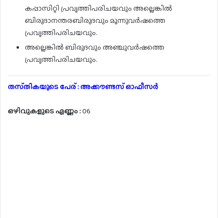
കപ്പാസിറ്റി പ്രവൃത്തിപരിചയവും അല്ലെങ്കിൽ
ബിരുദാനന്തരബിരുദവും മൂന്നുവർഷത്തെ
പ്രവൃത്തിപരിചയവും.
അല്ലെങ്കിൽ ബിരുദവും അഞ്ചുവർഷത്തെ
പ്രവൃത്തിപരിചയവും.
തസ്‌തികയുടെ പേര് : അക്കൗണ്ടസ് ഓഫീസർ
ഒഴിവുകളുടെ എണ്ണം :
06