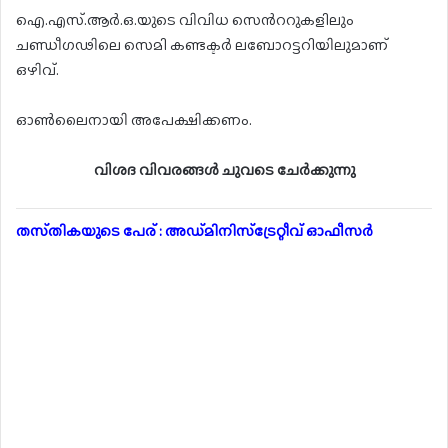
ഐ.എസ്.ആർ.ഒ.യുടെ വിവിധ സെൻററുകളിലും
ചണ്ഡീഗഢിലെ സെമി കണ്ടക്ടർ ലബോറട്ടറിയിലുമാണ്
ഒഴിവ്.
ഓൺലൈനായി അപേക്ഷിക്കണം.
വിശദ വിവരങ്ങൾ ചുവടെ ചേർക്കുന്നു
തസ്‌തികയുടെ പേര് : അഡ്മിനിസ്ട്രേറ്റീവ് ഓഫീസർ