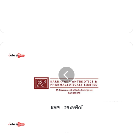
K
A
P
L
:
2
5
ഒ
ഴി
KAPL : 25 ഒഴിവ്
വ്
കോ
ൾ
ഇ