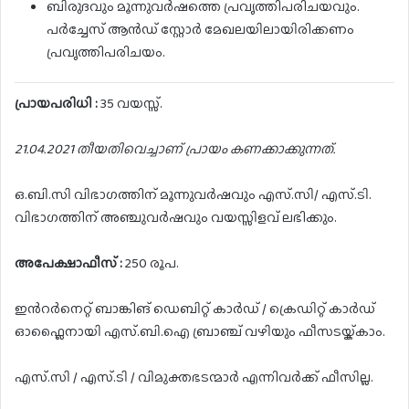
ബിരുദവും മൂന്നുവർഷത്തെ പ്രവൃത്തിപരിചയവും.
പർച്ചേസ് ആൻഡ് സ്റ്റോർ മേഖലയിലായിരിക്കണം
പ്രവൃത്തിപരിചയം.
പ്രായപരിധി :
35 വയസ്സ്.
21.04.2021 തീയതിവെച്ചാണ് പ്രായം കണക്കാക്കുന്നത്.
ഒ.ബി.സി വിഭാഗത്തിന് മൂന്നുവർഷവും എസ്.സി/ എസ്.ടി.
വിഭാഗത്തിന് അഞ്ചുവർഷവും വയസ്സിളവ് ലഭിക്കും.
അപേക്ഷാഫീസ് :
250 രൂപ.
ഇൻറർനെറ്റ് ബാങ്കിങ് ഡെബിറ്റ് കാർഡ് / ക്രെഡിറ്റ് കാർഡ്
ഓഫ്ലൈനായി എസ്.ബി.ഐ ബ്രാഞ്ച് വഴിയും ഫീസടയ്ക്കാം.
എസ്.സി / എസ്.ടി / വിമുക്തഭടന്മാർ എന്നിവർക്ക് ഫീസില്ല.