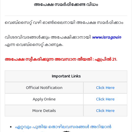
അപേക്ഷ സമർപ്പിക്കേണ്ട വിധം
വെബ്സൈറ്റ് വഴി ഓൺലൈനായി അപേക്ഷ സമർപ്പിക്കാം
വിശദവിവരങ്ങൾക്കും അപേക്ഷിക്കാനായി
www.isro.gov.in
എന്ന വെബ്സൈറ്റ് കാണുക.
അപേക്ഷ സ്വീകരിക്കുന്ന അവസാന തീയതി : ഏപ്രിൽ 21.
Important Links
Official Notification
Click Here
Apply Online
Click Here
More Details
Click Here
ഏറ്റവും പുതിയ തൊഴിലവസരങ്ങൾ അറിയാൻ