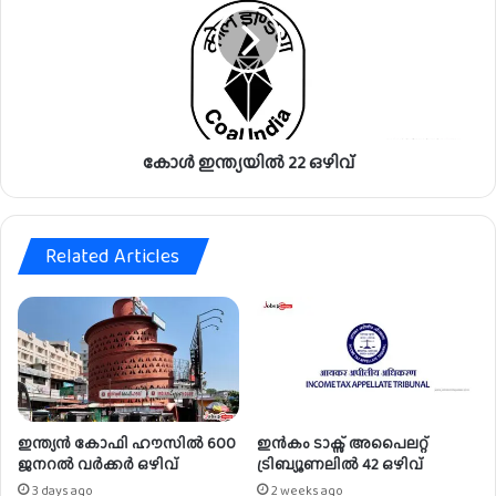
ന്ത്യ
യി
ൽ
2
2
ഒ
കോൾ ഇന്ത്യയിൽ 22 ഒഴിവ്
ഴി
വ്
Related Articles
ഇന്ത്യൻ കോഫി ഹൗസിൽ 600
ഇൻകം ടാക്സ് അപൈലറ്റ്
ജനറൽ വർക്കർ ഒഴിവ്
ട്രിബ്യൂണലിൽ 42 ഒഴിവ്
3 days ago
2 weeks ago