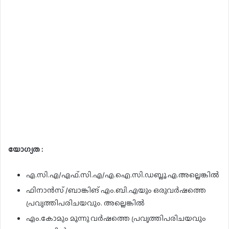
യോഗ്യത :
എ.സി.എ/എഫ്.സി.എ/എ.ഐ.സി.ഡബ്ലൂ.എ.അല്ലെങ്കിൽ
ഫിനാൻസ് /ബാങ്കിങ് എം.ബി.എയും ഒരുവർഷത്തെ
പ്രവൃത്തിപരിചയവും. അല്ലെങ്കിൽ
എം.കോമും മൂന്നു വർഷത്തെ പ്രവൃത്തിപരിചയവും