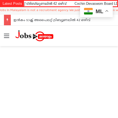
റ്റ് ട്രിബ്യൂണലിൽ 42 ഒഴിവ്
Latest Posts
Cochin Devaswom Board LD Clerk E
 Malayalam is not a recruitment agency. We just sharing available job in worldwi
ML
ഇൻകം ടാക്സ് അപൈലറ്റ് ട്രിബ്യൂണലിൽ 42 ഒഴിവ്
Menu