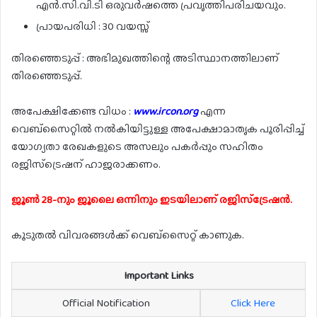
എൻ.സി.വി.ടി ഒരുവർഷത്തെ പ്രവൃത്തിപരിചയവും.
പ്രായപരിധി : 30 വയസ്സ്
തിരഞ്ഞെടുപ്പ് : അഭിമുഖത്തിന്റെ അടിസ്ഥാനത്തിലാണ്
തിരഞ്ഞെടുപ്പ്.
അപേക്ഷിക്കേണ്ട വിധം :
www.ircon.org
എന്ന
വെബ്സൈറ്റിൽ നൽകിയിട്ടുള്ള അപേക്ഷാമാതൃക പൂരിപ്പിച്ച്
യോഗ്യതാ രേഖകളുടെ അസലും പകർപ്പും സഹിതം
രജിസ്ട്രെഷന് ഹാജരാക്കണം.
ജൂൺ 28-നും ജൂലൈ ഒന്നിനും ഇടയിലാണ് രജിസ്‌ട്രേഷൻ.
കൂടുതൽ വിവരങ്ങൾക്ക് വെബ്സൈറ്റ് കാണുക.
Important Links
Official Notification
Click Here