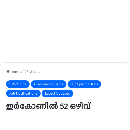
Home
/
10/+2 Jobs
10/+2 Jobs
Government Jobs
ITI/Diploma Jobs
Job Notifications
Latest Updates
ഇർകോണിൽ 52 ഒഴിവ്