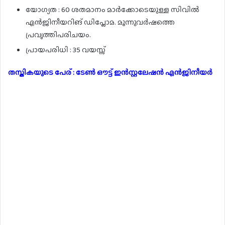
യോഗ്യത : 60 ശതമാനം മാർക്കോടെയുള്ള സിവിൽ
എൻജിനീയറിങ് ഡിപ്ലോമ. മൂന്നുവർഷത്തെ
പ്രവൃത്തിപരിചയം.
പ്രായപരിധി : 35 വയസ്സ്
തസ്തികയുടെ പേര് : ടേൺ ഔട്ട് ഇൻസ്റ്റലേഷൻ എൻജിനീയർ