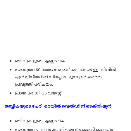
ഒഴിവുകളുടെ എണ്ണം : 04
യോഗ്യത : 60 ശതമാനം മാർക്കോടെയുള്ള സിവിൽ
എൻജിനീയറിങ് ഡിപ്ലോമ. മൂന്നുവർഷത്തെ
പ്രവൃത്തിപരിചയം.
പ്രായപരിധി : 35 വയസ്സ്
തസ്തികയുടെ പേര് : റെയിൽ വെൽഡിങ് ടെക്നീഷ്യൻ
ഒഴിവുകളുടെ എണ്ണം : 14
യോഗ്യത : പത്താം ക്ലാസ് ജയവും ഐ.ടി ഐ.യും