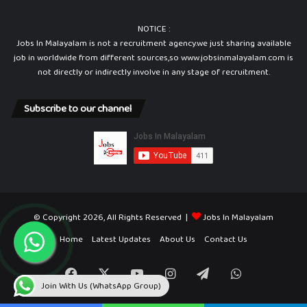
NOTICE :
Jobs In Malayalam is not a recruitment agency.we just sharing available
job in worldwide from different sources,so www.jobsinmalayalam.com is
not directly or indirectly involve in any stage of recruitment.
Subscribe to our channel
© Copyright 2026, All Rights Reserved |
Jobs In Malayalam
Home
Latest Updates
About Us
Contact Us
Facebook
X
YouTube
Instagram
Telegram
WhatsApp
Join With Us (WhatsApp Group)