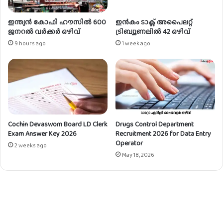
ഇന്ത്യൻ കോഫി ഹൗസിൽ 600
ഇൻകം ടാക്സ് അപൈലറ്റ്
ജനറൽ വർക്കർ ഒഴിവ്
ട്രിബ്യൂണലിൽ 42 ഒഴിവ്
9 hours ago
1 week ago
Cochin Devaswom Board LD Clerk
Drugs Control Department
Exam Answer Key 2026
Recruitment 2026 for Data Entry
Operator
2 weeks ago
May 18, 2026