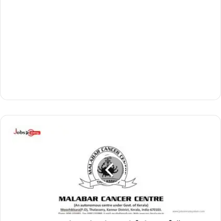
മ
ല
ബാ
ർ
കാ
ൻ
സ
ർ
സെ