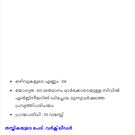
ഒഴിവുകളുടെ എണ്ണം : 06
യോഗ്യത : 60 ശതമാനം മാർക്കോടെയുള്ള സിവിൽ
എൻജിനീയറിങ് ഡിപ്ലോമ. മൂന്നുവർഷത്തെ
പ്രവൃത്തിപരിചയം
പ്രായപരിധി : 35 വയസ്സ്
തസ്തികയുടെ പേര് : വർക്സ് ലീഡർ