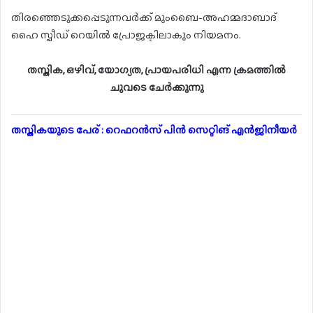
തിരഞ്ഞെടുക്കപ്പെടുന്നവർക്ക് മുംബൈ-അഹമ്മദാബാദ്
ഹൈ സ്പീഡ് റെയിൽ പ്രോജക്ടിലാകും നിയമനം.
തസ്തിക, ഒഴിവ്, യോഗ്യത, പ്രായപരിധി എന്ന ക്രമത്തിൽ
ചുവടെ ചേർക്കുന്നു
തസ്തികയുടെ പേര് : റെഫറൻസ് പിൻ സെറ്റിങ് എൻജിനീയർ