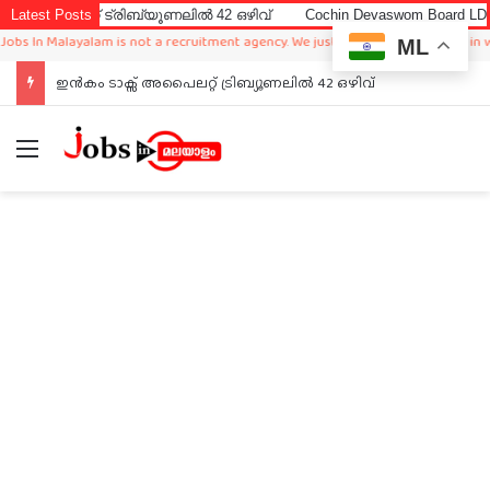
റ്റ് ട്രിബ്യൂണലിൽ 42 ഒഴിവ്
Latest Posts
Cochin Devaswom Board LD Clerk Ex
n Malayalam is not a recruitment agency. We just sharing available job in worldw
ML
ഇൻകം ടാക്സ് അപൈലറ്റ് ട്രിബ്യൂണലിൽ 42 ഒഴിവ്
Menu