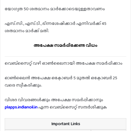
യോഗ്യത 50 ശതമാനം മാർക്കോടെയുള്ളതാവണം
എസ്.സി., എസ്.ടി., ഭിന്നശേഷിക്കാർ എന്നിവർക്ക് 45
ശതമാനം മാർക്ക് മതി.
അപേക്ഷ സമർപ്പിക്കേണ്ട വിധം
വെബ്സൈറ്റ് വഴി ഓൺലൈനായി അപേക്ഷ സമർപ്പിക്കാം
ഓൺലൈൻ അപേക്ഷ ഒക്ടോബർ 5 മുതൽ ഒക്ടോബർ 25
വരെ സ്വീകരിക്കും.
വിശദ വിവരങ്ങൾക്കും അപേക്ഷ സമർപ്പിക്കാനും
plapps.indianoil.in
എന്ന വെബ്സൈറ്റ് സന്ദർശിക്കുക
Important Links