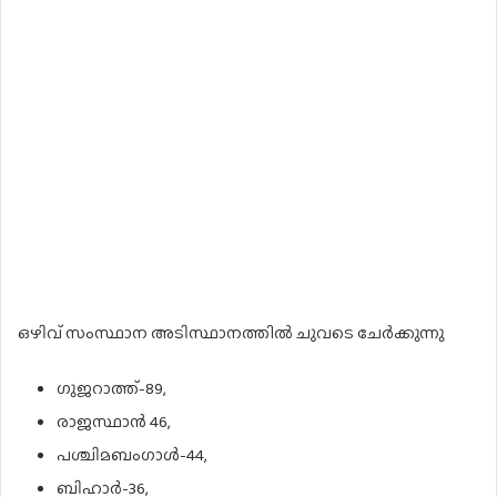
ഒഴിവ് സംസ്ഥാന അടിസ്ഥാനത്തിൽ ചുവടെ ചേർക്കുന്നു
ഗുജറാത്ത്-89,
രാജസ്ഥാൻ 46,
പശ്ചിമബംഗാൾ-44,
ബിഹാർ-36,