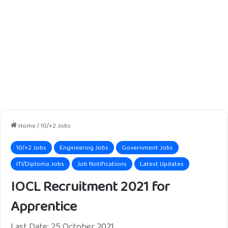
Home
/
10/+2 Jobs
10/+2 Jobs
Engineering Jobs
Government Jobs
ITI/Diploma Jobs
Job Notifications
Latest Updates
IOCL Recruitment 2021 for
Apprentice
Last Date: 25 October 2021