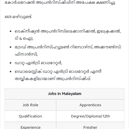
കോർപ്പറേഷൻ അപ്രൻറിസ്ഷിപ്പിന് അപേക്ഷ ക്ഷണിച്ചു.
469 ഒഴിവുണ്ട്.
ടെക്നീഷ്യൻ അപ്രൻറിസ്(മെക്കാനിക്കൽ, ഇലക്ട്രക്കൽ,
ടി & ഐ),
ട്രേഡ് അപ്രൻറിസ്(ഹ്യൂമൺ റിസോഴ്സ്, അക്കൗണ്ട്സ്/
ഫിനാൻസ്),
ഡാറ്റ എൻട്രി ഓപ്പറേറ്റർ,
ഡൊമെസ്റ്റിക് ഡാറ്റ എൻട്രി ഓപ്പറേറ്റർ എന്നീ
തസ്തികകളിലായാണ് അപ്രൻറിസ്ഷിപ്പ്.
Jobs In Malayalam
Job Role
Apprentices
Qualification
Degree/Diploma/12th
Experience
Fresher