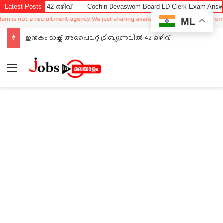
ഒഴിവ്
Latest Posts
Cochin Devaswom Board LD Clerk Exam Answer Key 2026
D
ecruitment agency. We just sharing available job in worldwide from different sou
ML
Cochin Devaswom Board LD Clerk Exam Answer Key 2026
Menu