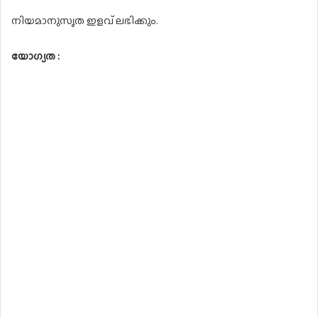
നിയമാനുസൃത ഇളവ് ലഭിക്കും.
യോഗ്യത :