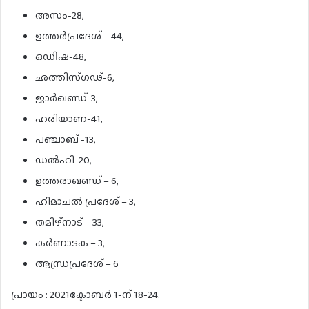
അസം-28,
ഉത്തർപ്രദേശ് – 44,
ഒഡിഷ-48,
ഛത്തിസ്ഗഢ്-6,
ജാർഖണ്ഡ്-3,
ഹരിയാണ-41,
പഞ്ചാബ് -13,
ഡൽഹി-20,
ഉത്തരാഖണ്ഡ് – 6,
ഹിമാചൽ പ്രദേശ് – 3,
തമിഴ്നാട് – 33,
കർണാടക – 3,
ആന്ധ്രപ്രദേശ് – 6
പ്രായം : 2021ക്ടോബർ 1-ന് 18-24.