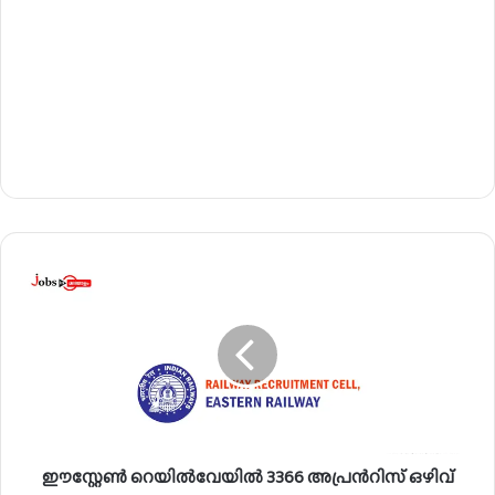
ഈ
സ്റ്റേ
ൺ
റെ
യി
ൽ
വേ
യി
ൽ
ഈസ്റ്റേൺ റെയിൽവേയിൽ 3366 അപ്രൻറിസ് ഒഴിവ്
3