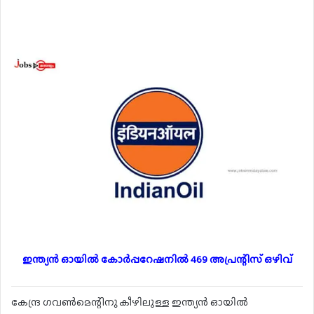
ഇന്ത്യൻ ഓയിൽ കോർപ്പറേഷനിൽ 469 അപ്രന്റിസ് ഒഴിവ്
കേന്ദ്ര ഗവൺമെന്റിനു കീഴിലുള്ള ഇന്ത്യൻ ഓയിൽ