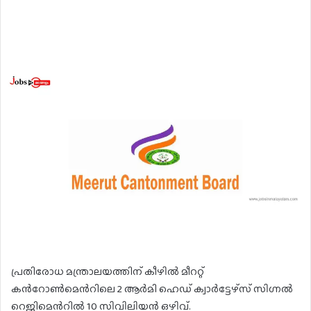
പ്രതിരോധ മന്ത്രാലയത്തിന് കീഴിൽ മീററ്റ്
കൻറോൺമെൻറിലെ 2 ആർമി ഹെഡ് ക്വാർട്ടേഴ്സ് സിഗ്നൽ
റെജിമെൻറിൽ 10 സിവിലിയൻ ഒഴിവ്.