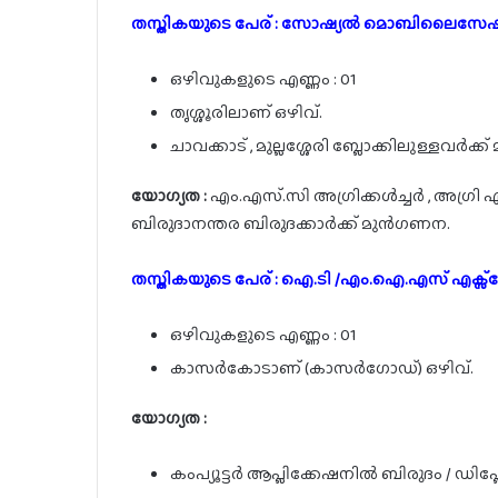
തസ്തികയുടെ പേര് : സോഷ്യൽ മൊബിലൈസേഷൻ 
ഒഴിവുകളുടെ എണ്ണം : 01
തൃശ്ശൂരിലാണ് ഒഴിവ്.
ചാവക്കാട് , മുല്ലശ്ശേരി ബ്ലോക്കിലുള്ളവർക
യോഗ്യത :
എം.എസ്.സി അഗ്രിക്കൾച്ചർ , അഗ്രി എ
ബിരുദാനന്തര ബിരുദക്കാർക്ക് മുൻഗണന.
തസ്തികയുടെ പേര് : ഐ.ടി /എം.ഐ.എസ് എക്സ്പേ
ഒഴിവുകളുടെ എണ്ണം : 01
കാസർകോടാണ് (കാസർഗോഡ്) ഒഴിവ്.
യോഗ്യത :
കംപ്യൂട്ടർ ആപ്ലിക്കേഷനിൽ ബിരുദം / ഡിപ