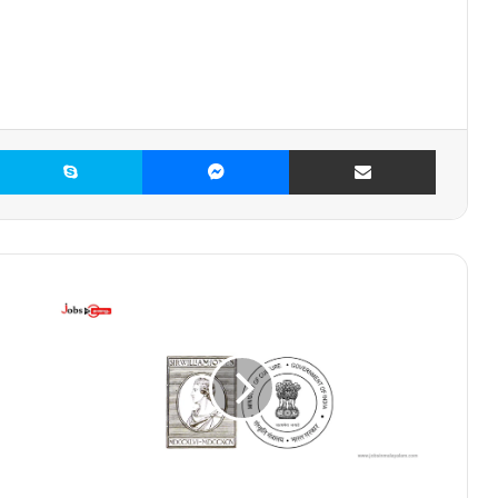
X
Skype
Messenger
Share via Email
ഏ
ഷ്യാ
റ്റി
ക്
സൊ
സൈ
റ്റി
യി
ൽ