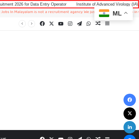
Data Entry Operator
Institute of Advanced Virology (IAV) Notification 202
ayalam is not a recruitment agency. We just sharing available job in worldwide f
ML
Facebook
X
YouTube
Instagram
Telegram
WhatsApp
Random Article
Sidebar
F
X
L
M