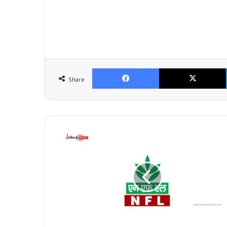
Facebook
Share
നാ
ഷ
ണ
ൽ
ഫെ
ർ
ട്ടി
ലൈ
സേ