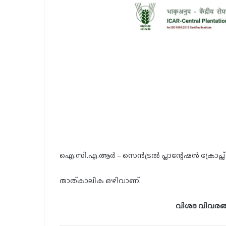
ഐ.സി.എ.ആർ – സെൻട്രൽ പ്ലാന്റേഷൻ ക്രോപ്സ് റിസർച്
താത്കാലിക ഒഴിവാണ്.
വിശദ വിവരങ്