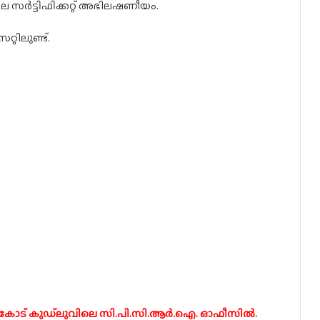
െ സർട്ടിഫിക്കറ്റ് അഭിലഷണീയം.
റിലുണ്ട്.
കോട് കുഡ്‌ലുവിലെ
സി.പി.സി.ആർ.ഐ. ഓഫീസിൽ.