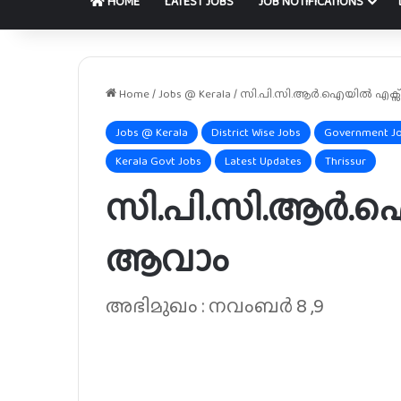
HOME
LATEST JOBS
JOB NOTIFICATIONS
Home
/
Jobs @ Kerala
/
സി.പി.സി.ആർ.ഐയിൽ എക്സ്പ
Jobs @ Kerala
District Wise Jobs
Government J
Kerala Govt Jobs
Latest Updates
Thrissur
സി.പി.സി.ആർ.ഐയ
ആവാം
അഭിമുഖം : നവംബർ 8 ,9