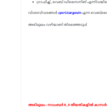
ഗ്രാഫിക്സ് , വെബ് ഡിസൈനിങ് എന്നിവയില
വിശദവിവരങ്ങൾ
cpcri.icar.gov.in
എന്ന വെബ്സൈറ്
അഭിമുഖം വഴിയാണ് തിരഞ്ഞെടുപ്പ്
അഭിമുഖം : നവംബർ 8 , 9 തീയതികളിൽ കാസർ