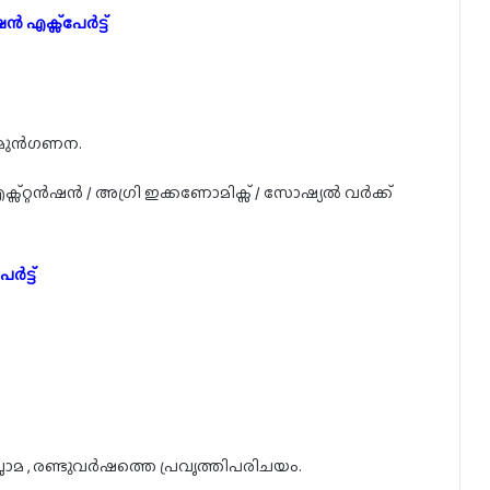
എക്സ്പേർട്ട്
്ക് മുൻഗണന.
ക്സ്റ്റൻഷൻ / അഗ്രി ഇക്കണോമിക്സ് / സോഷ്യൽ വർക്ക്
ർട്ട്
്ലോമ , രണ്ടുവർഷത്തെ പ്രവൃത്തിപരിചയം.