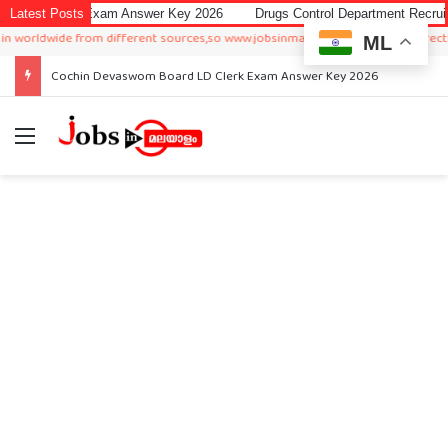
erk Exam Answer Key 2026
Latest Posts
Drugs Control Department Recruitment 2026 
ldwide from different sources,so www.jobsinmalayalam.com is not directly or indi
ML
Cochin Devaswom Board LD Clerk Exam Answer Key 2026
Menu