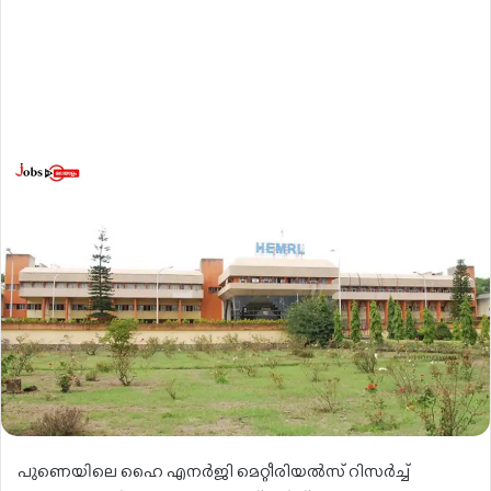
പുണെയിലെ ഹൈ എനർജി മെറ്റീരിയൽസ് റിസർച്ച്