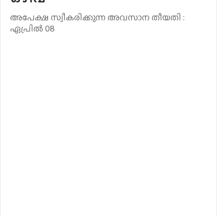
അപേക്ഷ സ്വീകരിക്കുന്ന അവസാന തീയതി :
ഏപ്രിൽ 08