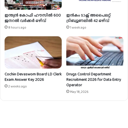
ഒ
ഴി
വ്
ഇന്ത്യൻ കോഫി ഹൗസിൽ 600
ഇൻകം ടാക്സ് അപൈലറ്റ്
ജനറൽ വർക്കർ ഒഴിവ്
ട്രിബ്യൂണലിൽ 42 ഒഴിവ്
8 hours ago
1 week ago
Cochin Devaswom Board LD Clerk
Drugs Control Department
Exam Answer Key 2026
Recruitment 2026 for Data Entry
Operator
2 weeks ago
May 18, 2026