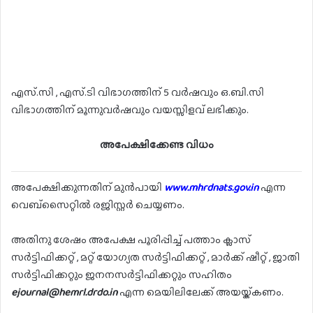
എസ്.സി , എസ്.ടി വിഭാഗത്തിന് 5 വർഷവും ഒ.ബി.സി
വിഭാഗത്തിന് മൂന്നുവർഷവും വയസ്സിളവ് ലഭിക്കും.
അപേക്ഷിക്കേണ്ട വിധം
അപേക്ഷിക്കുന്നതിന് മുൻപായി
www.mhrdnats.gov.in
എന്ന
വെബ്സൈറ്റിൽ രജിസ്റ്റർ ചെയ്യണം.
അതിനു ശേഷം അപേക്ഷ പൂരിപ്പിച്ച് പത്താം ക്ലാസ്
സർട്ടിഫിക്കറ്റ് , മറ്റ് യോഗ്യത സർട്ടിഫിക്കറ്റ് , മാർക്ക് ഷീറ്റ് , ജാതി
സർട്ടിഫിക്കറ്റും ജനനസർട്ടിഫിക്കറ്റും സഹിതം
ejournal@hemrl.drdo.in
എന്ന മെയിലിലേക്ക് അയയ്ക്കണം.