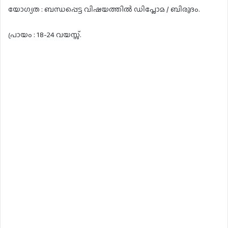
യോഗ്യത : ബന്ധപ്പെട്ട വിഷയത്തിൽ ഡിപ്ലോമ / ബിരുദം.
പ്രായം : 18-24 വയസ്സ്.