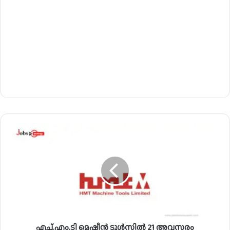
എ
ച്ച്
.
എം
.
ടി
മെ
ഷീ
ൻ
എച്ച്.എം.ടി മെഷീൻ ടൂൾസിൽ 21 അവസരം
ടൂ