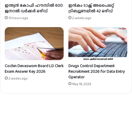
ഇന്ത്യൻ കോഫി ഹൗസിൽ 600
ഇൻകം ടാക്സ് അപൈലറ്റ്
ജനറൽ വർക്കർ ഒഴിവ്
ട്രിബ്യൂണലിൽ 42 ഒഴിവ്
19 hours ago
2 weeks ago
Cochin Devaswom Board LD Clerk
Drugs Control Department
Exam Answer Key 2026
Recruitment 2026 for Data Entry
Operator
2 weeks ago
May 18, 2026