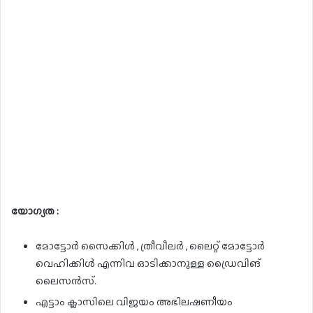
യോഗ്യത :
മോട്ടോർ സൈക്കിൾ , ത്രീവീലർ , ലൈറ്റ് മോട്ടോർ
വെഹിക്കിൾ എന്നിവ ഓടിക്കാനുള്ള ഡ്രൈവിങ്
ലൈസൻസ്.
എട്ടാം ക്ലാസിലെ വിജയം അഭിലഷണീയം