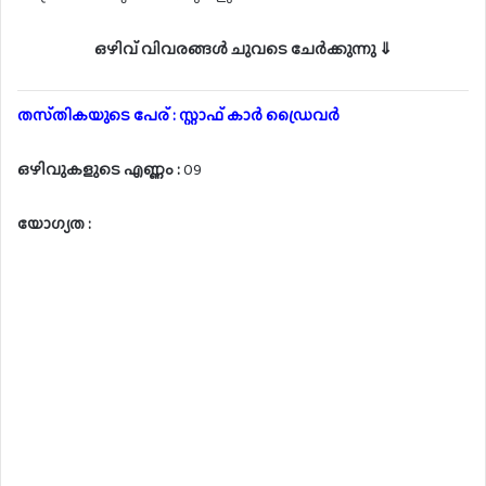
ഒഴിവ് വിവരങ്ങൾ ചുവടെ ചേർക്കുന്നു ⇓
തസ്‌തികയുടെ പേര് : സ്റ്റാഫ് കാർ ഡ്രൈവർ
ഒഴിവുകളുടെ എണ്ണം :
09
യോഗ്യത :