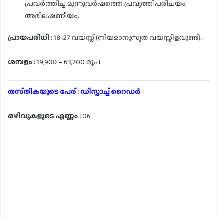
പ്രവർത്തിച്ച മൂന്നുവർഷത്തെ പ്രവൃത്തിപരിചയം
അഭിലഷണീയം.
പ്രായപരിധി :
18-27 വയസ്സ് (നിയമാനുസൃത വയസ്സിളവുണ്ട്).
ശമ്പളം :
19,900 – 63,200 രൂപ.
തസ്‌തികയുടെ പേര് : ഡിസ്പാച്ച് റൈഡർ
ഒഴിവുകളുടെ എണ്ണം :
06