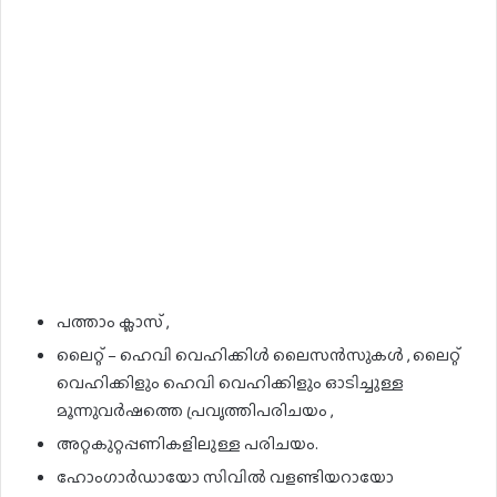
പത്താം ക്ലാസ് ,
ലൈറ്റ് – ഹെവി വെഹിക്കിൾ ലൈസൻസുകൾ , ലൈറ്റ്
വെഹിക്കിളും ഹെവി വെഹിക്കിളും ഓടിച്ചുള്ള
മൂന്നുവർഷത്തെ പ്രവൃത്തിപരിചയം ,
അറ്റകുറ്റപ്പണികളിലുള്ള പരിചയം.
ഹോംഗാർഡായോ സിവിൽ വളണ്ടിയറായോ