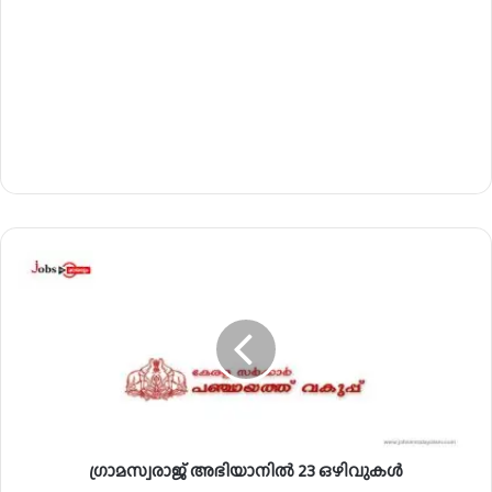
ഗ്രാ
മ
സ്വ
രാ
ജ്
അ
ഭി
യാ
നി
ഗ്രാമസ്വരാജ് അഭിയാനിൽ 23 ഒഴിവുകൾ
ൽ