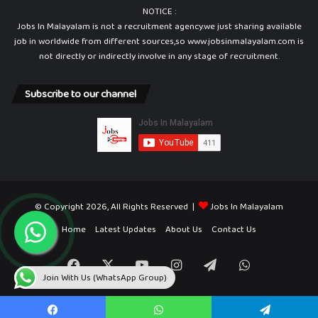
NOTICE :
Jobs In Malayalam is not a recruitment agency.we just sharing available
job in worldwide from different sources,so www.jobsinmalayalam.com is
not directly or indirectly involve in any stage of recruitment.
Subscribe to our channel
© Copyright 2026, All Rights Reserved |
Jobs In Malayalam
Home
Latest Updates
About Us
Contact Us
Facebook
X
YouTube
Instagram
Telegram
WhatsApp
Join With Us (WhatsApp Group)