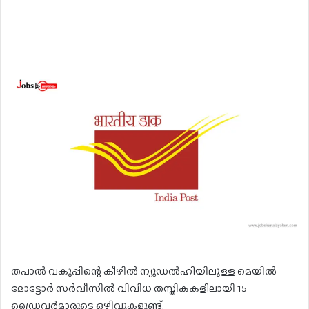
തപാൽ വകുപ്പിന്റെ കീഴിൽ ന്യൂഡൽഹിയിലുള്ള മെയിൽ
മോട്ടോർ സർവീസിൽ വിവിധ തസ്തികകളിലായി 15
ഡ്രൈവർമാരുടെ ഒഴിവുകളുണ്ട്.