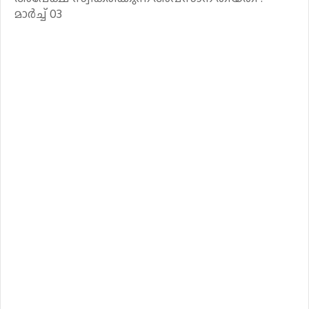
മാർച്ച് 03