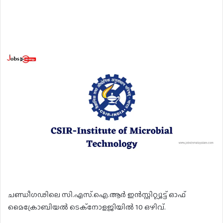
ചണ്ഡീഗഢിലെ സി.എസ്.ഐ.ആർ ഇൻസ്റ്റിറ്റ്യൂട്ട് ഓഫ്
മൈക്രോബിയൽ ടെക്നോളജിയിൽ 10 ഒഴിവ്.