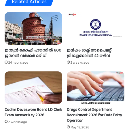
Related Articles
ഓ
ഫീ
സ
ർ
ഒ
ഴി
വ്
ഇന്ത്യൻ കോഫി ഹൗസിൽ 600
ഇൻകം ടാക്സ് അപൈലറ്റ്
ജനറൽ വർക്കർ ഒഴിവ്
ട്രിബ്യൂണലിൽ 42 ഒഴിവ്
24 hours ago
2 weeks ago
Cochin Devaswom Board LD Clerk
Drugs Control Department
Exam Answer Key 2026
Recruitment 2026 for Data Entry
Operator
2 weeks ago
May 18, 2026