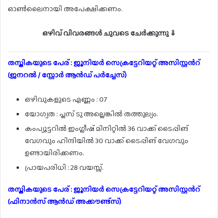
ഓൺലൈനായി അപേക്ഷിക്കണം.
ഒഴിവ് വിവരങ്ങൾ ചുവടെ ചേർക്കുന്നു ⇓
തസ്തികയുടെ പേര് : ജൂനിയർ സെക്രട്ടേറിയറ്റ് അസിസ്റ്റൻറ്
(ജനറൽ / സ്റ്റോർ ആൻഡ് പർച്ചേസ്)
ഒഴിവുകളുടെ എണ്ണം : 07
യോഗ്യത : പ്ലസ് ടു അല്ലെങ്കിൽ തത്തുല്യം.
കംപ്യൂട്ടറിൽ ഇംഗ്ലീഷ് മിനിറ്റിൽ 36 വാക്ക് ടൈപ്പിങ്
വേഗവും ഹിന്ദിയിൽ 30 വാക്ക് ടൈപ്പിങ് വേഗവും
ഉണ്ടായിരിക്കണം.
പ്രായപരിധി : 28 വയസ്സ്.
തസ്തികയുടെ പേര് : ജൂനിയർ സെക്രട്ടേറിയറ്റ് അസിസ്റ്റൻറ്
(ഫിനാൻസ് ആൻഡ് അക്കൗണ്ട്സ്)