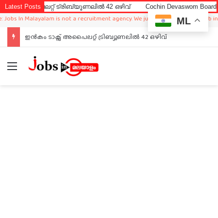
പൈലറ്റ് ട്രിബ്യൂണലിൽ 42 ഒഴിവ്
Latest Posts
Cochin Devaswom Board LD Cler
s In Malayalam is not a recruitment agency. We just sharing available job in wor
ML
ഇൻകം ടാക്സ് അപൈലറ്റ് ട്രിബ്യൂണലിൽ 42 ഒഴിവ്
Menu