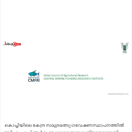
കൊച്ചിയിലെ കേന്ദ്ര സമുദ്രമത്സ്യ ഗവേഷണസ്ഥാപനത്തിൽ