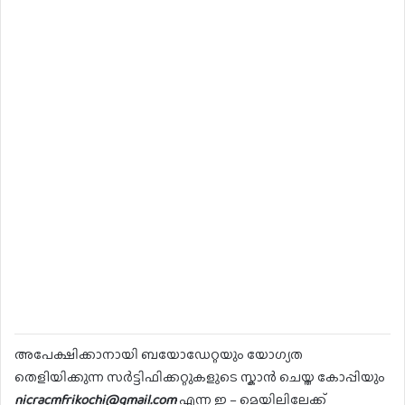
അപേക്ഷിക്കാനായി ബയോഡേറ്റയും യോഗ്യത
തെളിയിക്കുന്ന സർട്ടിഫിക്കറ്റുകളുടെ സ്കാൻ ചെയ്ത കോപ്പിയും
nicracmfrikochi@gmail.com
എന്ന ഇ – മെയിലിലേക്ക്