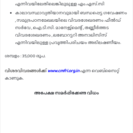
എന്നിവയിലേതിലെങ്കിലുമുള്ള എം.എസ്.സി
കാലാവസ്ഥാവ്യതിയാനവുമായി ബന്ധപ്പെട്ട ഗവേഷണം
, സമുദ്രപഠനമേഖലയിലെ വിവരശേഖരണം ഫീൽഡ്
സർവേ , ഐ.ടി.സി. മാനേജ്മെന്റ് , തണ്ണീർത്തട
വിവരശേഖരണം , ലബോറട്ടറി അനാലിസിസ്
എന്നിവയിലുള്ള പ്രവൃത്തിപരിചയം അഭിലഷണീയം.
ശമ്പളം : 35,000 രൂപ.
വിശദവിവരങ്ങൾക്ക്
www.cmfri.org.in
എന്ന വെബ്സൈറ്റ്
കാണുക.
അപേക്ഷ സമർപ്പിക്കേണ്ട വിധം