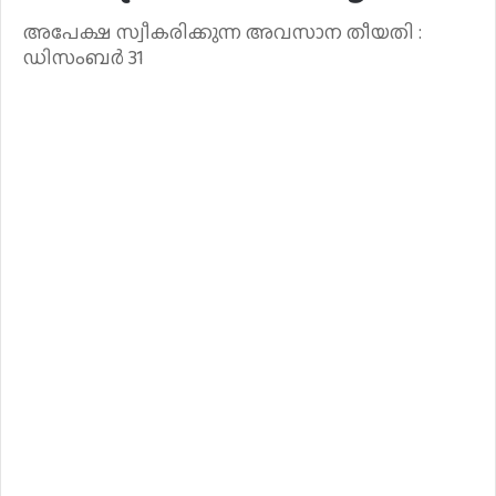
അപേക്ഷ സ്വീകരിക്കുന്ന അവസാന തീയതി :
ഡിസംബർ 31