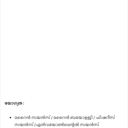
യോഗ്യത :
മറൈൻ സയൻസ് / മറൈൻ ബയോളജി / ഫിഷറീസ്
സയൻസ് /എൻവയോൺമെന്റൽ സയൻസ്