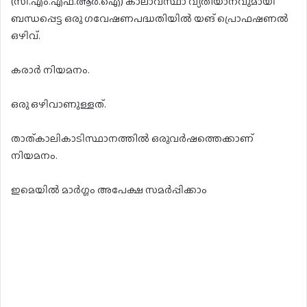
(സി.എം.എഫ്.ആർ.ഐ) കാലാവസ്ഥാ വ്യതിയാനവുമായി
ബന്ധപ്പെട്ട ഒരു ഗവേഷണപദ്ധതിയിൽ യങ് പ്രൊഫഷണൽ
ഒഴിവ്.
കരാർ നിയമനം.
ഒരു ഒഴിവാണുള്ളത്.
താത്കാലികാടിസ്ഥാനത്തിൽ ഒരുവർഷത്തെക്കാണ്
നിയമനം.
ഇമെയിൽ മാർഗ്ഗം അപേക്ഷ സമർപ്പിക്കാം