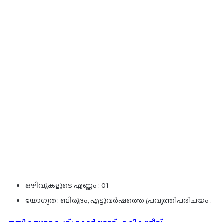
ഒഴിവുകളുടെ എണ്ണം : 01
യോഗ്യത : ബിരുദം, എട്ടുവർഷത്തെ പ്രവൃത്തിപരിചയം .