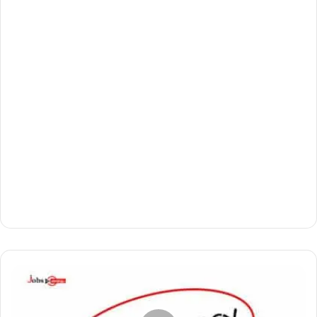
സൗ
ദി
യി
ൽ