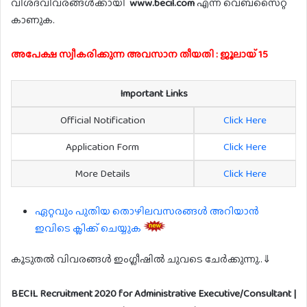
വിശദവിവരങ്ങൾക്കായി
www.becil.com
എന്ന വെബ്സൈറ്റ്
കാണുക.
അപേക്ഷ സ്വീകരിക്കുന്ന അവസാന തീയതി : ജൂലായ് 15
Important Links
Official Notification
Click Here
Application Form
Click Here
More Details
Click Here
ഏറ്റവും പുതിയ തൊഴിലവസരങ്ങൾ അറിയാൻ
ഇവിടെ ക്ലിക്ക് ചെയ്യുക
കൂടുതൽ വിവരങ്ങൾ ഇംഗ്ലീഷിൽ ചുവടെ ചേർക്കുന്നു..⇓
BECIL Recruitment 2020 for Administrative Executive/Consultant |