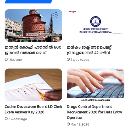
ഫ്
ഒ
ഴി
വു
ക
ൾ
ഇന്ത്യൻ കോഫി ഹൗസിൽ 600
ഇൻകം ടാക്സ് അപൈലറ്റ്
ജനറൽ വർക്കർ ഒഴിവ്
ട്രിബ്യൂണലിൽ 42 ഒഴിവ്
1 day ago
2 weeks ago
Cochin Devaswom Board LD Clerk
Drugs Control Department
Exam Answer Key 2026
Recruitment 2026 for Data Entry
Operator
2 weeks ago
May 18, 2026