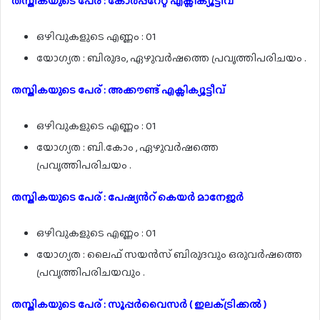
തസ്തികയുടെ പേര് : കോർപ്പറേറ്റ് എക്സിക്യൂട്ടീവ്
ഒഴിവുകളുടെ എണ്ണം : 01
യോഗ്യത : ബിരുദം, ഏഴുവർഷത്തെ പ്രവൃത്തിപരിചയം .
തസ്തികയുടെ പേര് : അക്കൗണ്ട് എക്സിക്യൂട്ടീവ്
ഒഴിവുകളുടെ എണ്ണം : 01
യോഗ്യത : ബി.കോം , ഏഴുവർഷത്തെ
പ്രവൃത്തിപരിചയം .
തസ്തികയുടെ പേര് : പേഷ്യൻറ് കെയർ മാനേജർ
ഒഴിവുകളുടെ എണ്ണം : 01
യോഗ്യത : ലൈഫ് സയൻസ് ബിരുദവും ഒരുവർഷത്തെ
പ്രവൃത്തിപരിചയവും .
തസ്തികയുടെ പേര് : സൂപ്പർവൈസർ ( ഇലക്‌ട്രിക്കൽ )