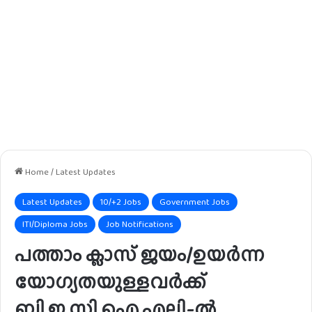
Home
/
Latest Updates
Latest Updates
10/+2 Jobs
Government Jobs
ITI/Diploma Jobs
Job Notifications
പത്താം ക്ലാസ് ജയം/ഉയർന്ന
യോഗ്യതയുള്ളവർക്ക്
ബി.ഇ.സി.ഐ.എല്ലി-ൽ