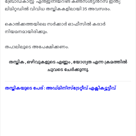
ബ്രോഡ്കാസ്റ്റ് എൻജിനീയറിങ് കൺസൾട്ടൻറ്സ് ഇന്ത്യ
ലിമിറ്റഡിൽ വിവിധ തസ്തികകളിലായി 35 അവസരം.
കൊൽക്കത്തയിലെ സർക്കാർ ഓഫീസിൽ കരാർ
നിയമനമായിരിക്കും.
തപാലിലൂടെ അപേക്ഷിക്കണം.
തസ്തിക , ഒഴിവുകളുടെ എണ്ണം , യോഗ്യത എന്ന ക്രമത്തിൽ
ചുവടെ ചേർക്കുന്നു.
തസ്തികയുടെ പേര് : അഡ്മിനിസ്ട്രേറ്റീവ് എക്സിക്യൂട്ടീവ്