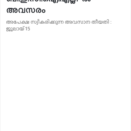
അവസരം
അപേക്ഷ സ്വീകരിക്കുന്ന അവസാന തീയതി :
ജൂലായ് 15