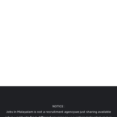
NOTICE :
Jobs In Malayalam is not a recruitment agency.we just sharing available