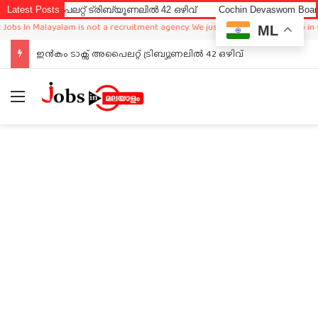
അപൈലറ്റ് ട്രിബ്യൂണലിൽ 42 ഒഴിവ്
Latest Posts
Cochin Devaswom Board LD Cler
In Malayalam is not a recruitment agency. We just sharing available job in world
ML
ഇൻകം ടാക്സ് അപൈലറ്റ് ട്രിബ്യൂണലിൽ 42 ഒഴിവ്
Menu