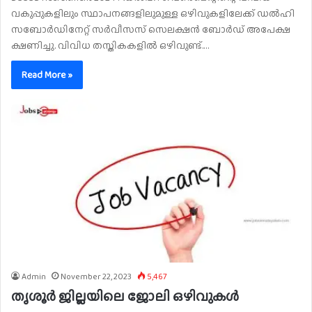
വകുപ്പുകളിലും സ്ഥാപനങ്ങളിലുമുള്ള ഒഴിവുകളിലേക്ക് ഡൽഹി
സബോർഡിനേറ്റ് സർവീസസ് സെലക്ഷൻ ബോർഡ് അപേക്ഷ
ക്ഷണിച്ചു. വിവിധ തസ്തികകളിൽ ഒഴിവുണ്ട്.…
Read More »
Admin
November 22, 2023
5,467
തൃശൂർ ജില്ലയിലെ ജോലി ഒഴിവുകൾ