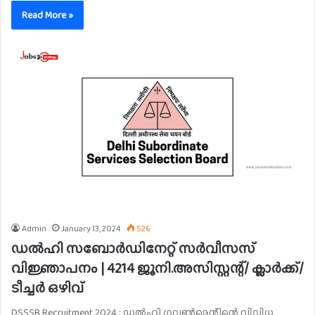
Read More »
Admin
January 13, 2024
526
ഡൽഹി സബോർഡിനേറ്റ് സർവീസസ്
വിജ്ഞാപനം | 4214 ജൂനി.അസിസ്റ്റന്റ്/ ക്ലാർക്ക്/
ടീച്ചർ ഒഴിവ്
DSSSB Recruitment 2024 : ഡൽഹി ഗവൺമെന്റിന്റെ വിവിധ