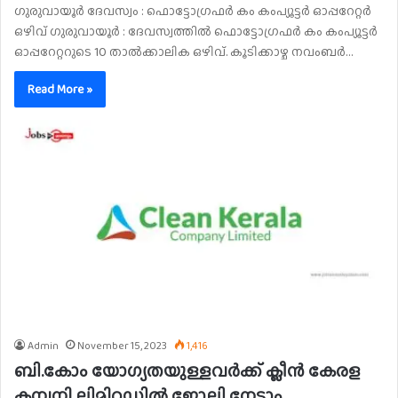
ഗുരുവായൂർ ദേവസ്വം : ഫൊട്ടോഗ്രഫർ കം കംപ്യൂട്ടർ ഓപ്പറേറ്റർ
ഒഴിവ് ഗുരുവായൂർ : ദേവസ്വത്തിൽ ഫൊട്ടോഗ്രഫർ കം കംപ്യൂട്ടർ
ഓപ്പറേറ്ററുടെ 10 താൽക്കാലിക ഒഴിവ്. കൂടിക്കാഴ്ച നവംബർ…
Read More »
Admin
November 15, 2023
1,416
ബി.കോം യോഗ്യതയുള്ളവർക്ക് ക്ലീൻ കേരള
കമ്പനി ലിമിറ്റഡിൽ ജോലി നേടാം