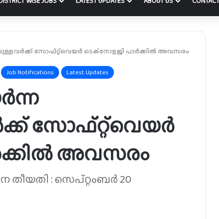
DISTRICT WISE JOBS
LATEST UPDATES
ABOUT US
CONTACT
തയുള്ളവർക്ക് സോഫ്റ്റ്‌വെയർ ടെക്നോളജി പാർക്കിൽ അവസരം
Job Notifications
Latest Updates
ർന്ന
്ക് സോഫ്റ്റ്‌വെയർ
ർക്കിൽ അവസരം
ന തീയതി : സെപ്റ്റംബർ 20