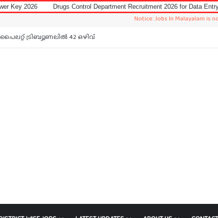
Drugs Control Department Recruitment 2026 for Data Entry Operator
I
Notice: Jobs In Malayalam is not a recruitm
 Board LD Clerk Exam Answer Key 2026