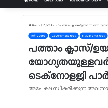
HOME
LATEST JOBS
JOB NOTIFICATIONS
Home
/
10/+2 Jobs
/
പത്താം ക്ലാസ്/ഉയർന്ന യോഗ്യ
10/+2 Jobs
Government Jobs
ITI/Diploma Jobs
പത്താം ക്ലാസ്/ഉയ
യോഗ്യതയുള്ളവർക
ടെക്നോളജി പാ
അപേക്ഷ സ്വീകരിക്കുന്ന അവസാ