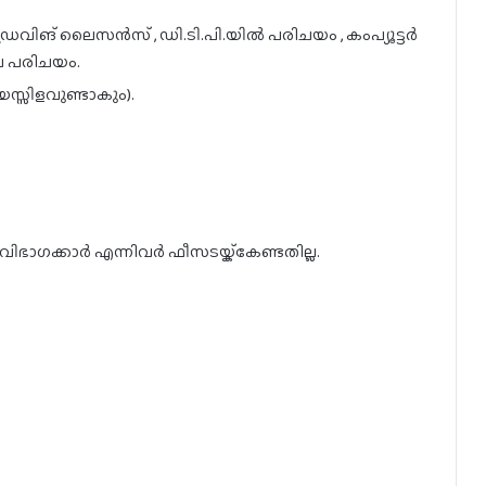
രൈവിങ് ലൈസൻസ് , ഡി.ടി.പി.യിൽ പരിചയം , കംപ്യൂട്ടർ
െ പരിചയം.
സ്സിളവുണ്ടാകും).
വിഭാഗക്കാർ എന്നിവർ ഫീസടയ്ക്കേണ്ടതില്ല.