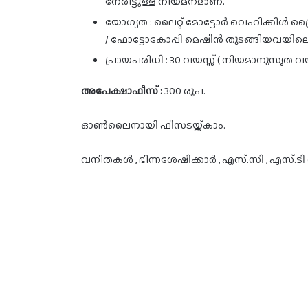
നേരിട്ടുള്ള നിയമനമാണ്.
യോഗ്യത : ലൈറ്റ് മോട്ടോർ വെഹിക്കിൾ ഡ്
/ ഫോട്ടോകോപ്പി മെഷീൻ തുടങ്ങിയവയില
പ്രായപരിധി : 30 വയസ്സ് ( നിയമാനുസൃത വയ
അപേക്ഷാഫീസ് :
300 രൂപ.
ഓൺലൈനായി ഫീസടയ്ക്കാം.
വനിതകൾ , ഭിന്നശേഷിക്കാർ , എസ്.സി , എസ്.ടി 