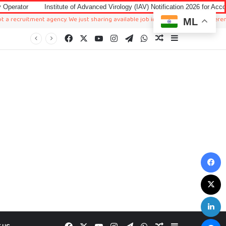
nstitute of Advanced Virology (IAV) Notification 2026 for Accountant & Office 
ent agency. We just sharing available job in worldwide from different sources,s
ML
Facebook
X
YouTube
Instagram
Telegram
WhatsApp
Random Article
Sidebar
F
X
L
M