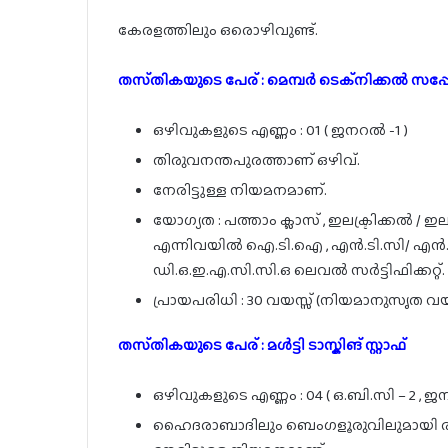
കേരളത്തിലും ഒരൊഴിവുണ്ട്.
തസ്‌തികയുടെ പേര് : മെമ്പർ ടെക്‌നിക്കൽ സപ്പോർട്
ഒഴിവുകളുടെ എണ്ണം : 01 ( ജനറൽ -1 )
തിരുവനന്തപുരത്താണ് ഒഴിവ്.
നേരിട്ടുള്ള നിയമനമാണ്.
യോഗ്യത : പത്താം ക്ലാസ് , ഇലക്ട്രിക്കൽ / ഇല
എന്നിവയിൽ ഐ.ടി.ഐ , എൻ.ടി.സി/ എൻ.എ.സി
ഡി.ഒ.ഇ.എ.സി.സി.ഒ ലെവൽ സർട്ടിഫിക്കറ്റ്.
പ്രായപരിധി : 30 വയസ്സ് (നിയമാനുസൃത വയ
തസ്‌തികയുടെ പേര് : മൾട്ടി ടാസ്കിങ് സ്റ്റാഫ്
ഒഴിവുകളുടെ എണ്ണം : 04 ( ഒ.ബി.സി – 2 , ജന
ഹൈദരാബാദിലും ബെംഗളൂരുവിലുമായി രണ