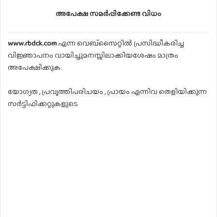
അപേക്ഷ സമർപ്പിക്കേണ്ട വിധം
www.rbdck.com
എന്ന വെബ്സൈറ്റിൽ പ്രസിദ്ധീകരിച്ച
വിജ്ഞാപനം വായിച്ചുമനസ്സിലാക്കിയശേഷം മാത്രം
അപേക്ഷിക്കുക.
യോഗ്യത , പ്രവൃത്തിപരിചയം , പ്രായം എന്നിവ തെളിയിക്കുന്ന
സർട്ടിഫിക്കറ്റുകളുടെ