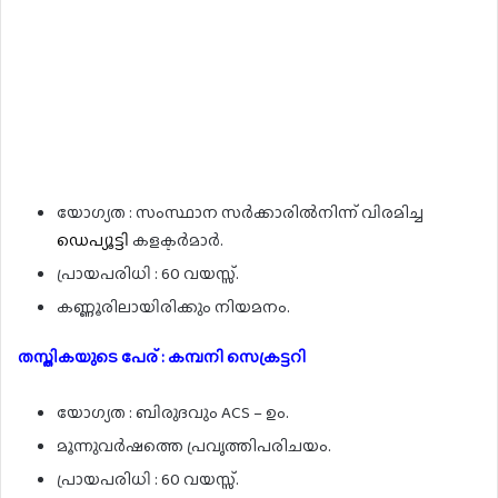
യോഗ്യത : സംസ്ഥാന സർക്കാരിൽനിന്ന് വിരമിച്ച
ഡെപ്യൂട്ടി
കളക്ടർമാർ.
പ്രായപരിധി : 60 വയസ്സ്.
കണ്ണൂരിലായിരിക്കും നിയമനം.
തസ്തികയുടെ പേര് : കമ്പനി സെക്രട്ടറി
യോഗ്യത : ബിരുദവും ACS – ഉം.
മൂന്നുവർഷത്തെ പ്രവൃത്തിപരിചയം.
പ്രായപരിധി : 60 വയസ്സ്.