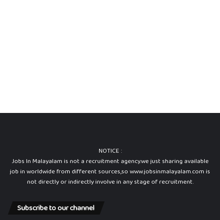
NOTICE :
Jobs In Malayalam is not a recruitment agency.we just sharing available
job in worldwide from different sources,so www.jobsinmalayalam.com is
not directly or indirectly involve in any stage of recruitment.
Subscribe to our channel