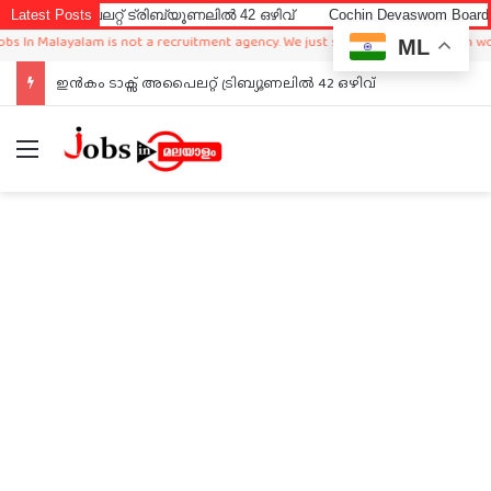
ൈലറ്റ് ട്രിബ്യൂണലിൽ 42 ഒഴിവ്
Latest Posts
Cochin Devaswom Board LD Clerk
Malayalam is not a recruitment agency. We just sharing available job in worldwid
ML
ഇൻകം ടാക്സ് അപൈലറ്റ് ട്രിബ്യൂണലിൽ 42 ഒഴിവ്
Menu