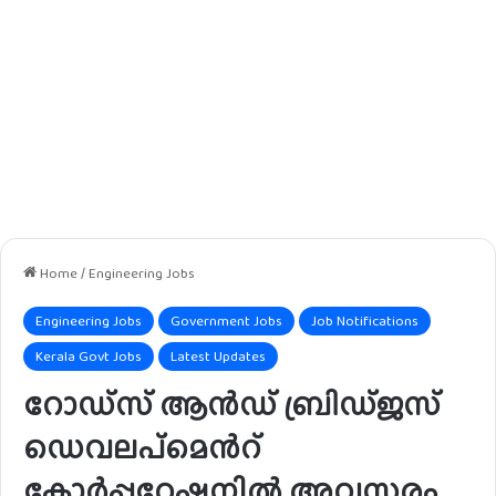
Home
/
Engineering Jobs
Engineering Jobs
Government Jobs
Job Notifications
Kerala Govt Jobs
Latest Updates
റോഡ്‌സ് ആൻഡ് ബ്രിഡ്‌ജസ്
ഡെവലപ്മെൻറ്
കോർപ്പറേഷനിൽ അവസരം