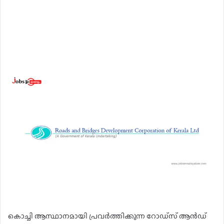
കൊച്ചി ആസ്ഥാനമായി പ്രവർത്തിക്കുന്ന റോഡ്‌സ് ആൻഡ്