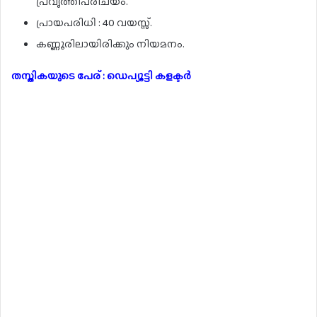
പ്രവൃത്തിപരിചയം.
പ്രായപരിധി : 40 വയസ്സ്.
കണ്ണൂരിലായിരിക്കും നിയമനം.
തസ്തികയുടെ പേര് : ഡെപ്യൂട്ടി കളക്ടർ