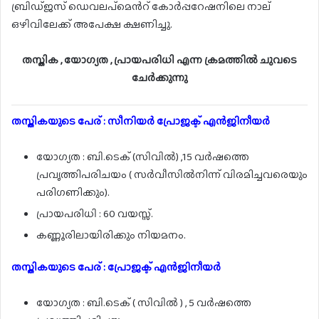
ബ്രിഡ്‌ജസ് ഡെവലപ്മെൻറ് കോർപ്പറേഷനിലെ നാല്
ഒഴിവിലേക്ക് അപേക്ഷ ക്ഷണിച്ചു.
തസ്തിക , യോഗ്യത , പ്രായപരിധി എന്ന ക്രമത്തിൽ ചുവടെ
ചേർക്കുന്നു
തസ്തികയുടെ പേര് : സീനിയർ പ്രോജക്ട് എൻജിനീയർ
യോഗ്യത : ബി.ടെക് (സിവിൽ) ,15 വർഷത്തെ
പ്രവൃത്തിപരിചയം ( സർവീസിൽനിന്ന് വിരമിച്ചവരെയും
പരിഗണിക്കും).
പ്രായപരിധി : 60 വയസ്സ്.
കണ്ണൂരിലായിരിക്കും നിയമനം.
തസ്തികയുടെ പേര് : പ്രോജക്ട് എൻജിനീയർ
യോഗ്യത : ബി.ടെക് ( സിവിൽ ) , 5 വർഷത്തെ