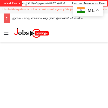
പൈലറ്റ് ട്രിബ്യൂണലിൽ 42 ഒഴിവ്
Latest Posts
Cochin Devaswom Board LD Clerk
In Malayalam is not a recruitment agency. We just sharing available job in world
ML
ഇൻകം ടാക്സ് അപൈലറ്റ് ട്രിബ്യൂണലിൽ 42 ഒഴിവ്
Menu