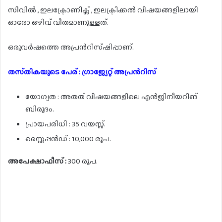
സിവിൽ , ഇലക്ട്രോണിക്സ് , ഇലക്ട്രിക്കൽ വിഷയങ്ങളിലായി
ഓരോ ഒഴിവ് വീതമാണുള്ളത്.
ഒരുവർഷത്തെ അപ്രൻറിസ്ഷിപ്പാണ്.
തസ്‌തികയുടെ പേര് : ഗ്രാജ്യേറ്റ് അപ്രൻറിസ്
യോഗ്യത : അതത് വിഷയങ്ങളിലെ എൻജിനീയറിങ്
ബിരുദം.
പ്രായപരിധി : 35 വയസ്സ്.
സ്റ്റൈപ്പൻഡ് : 10,000 രൂപ.
അപേക്ഷാഫീസ് :
300 രൂപ.