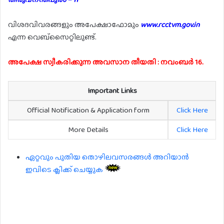
വിശദവിവരങ്ങളും അപേക്ഷാഫോമും
www.rcctvm.gov.in
എന്ന വെബ്സൈറ്റിലുണ്ട്.
അപേക്ഷ സ്വീകരിക്കുന്ന അവസാന തീയതി : നവംബർ 16.
Important Links
Official Notification & Application form
Click Here
More Details
Click Here
ഏറ്റവും പുതിയ തൊഴിലവസരങ്ങൾ അറിയാൻ
ഇവിടെ ക്ലിക്ക് ചെയ്യുക