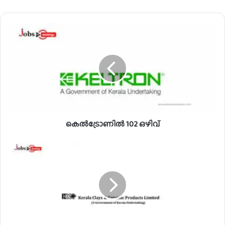
കെ
ൽ
ട്രോ
ണി
ൽ
1
0
2
ഒ
കെൽട്രോണിൽ 102 ഒഴിവ്
ഴി
വ്
ഏ
ഴാം
ക്ലാ
സ്
ജ
യം
/
ഉ