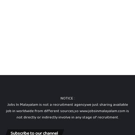
NOTICE :
Jobs In Malayalam is not a recruitment agency.we just sharing available
job in worldwide from different sources,so www.jobsinmalayalam.com is
not directly or indirectly involve in any stage of recruitment.
Subscribe to our channel