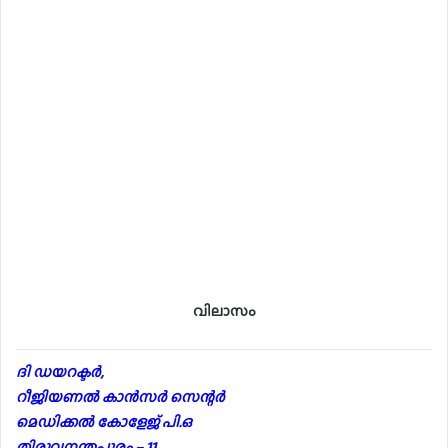
വിലാസം
ദി ഡയറക്ടർ,
റീജിയണൽ കാൻസർ സെന്റർ
മെഡിക്കൽ കോളേജ് പി.ഒ
തിരുവനന്തപുരം – 11