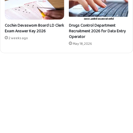
ക്
പ്രോ
ഡ
ക്ട്സി
Cochin Devaswom Board LD Clerk
Drugs Control Department
ൽ
Exam Answer Key 2026
Recruitment 2026 for Data Entry
അ
Operator
വ
2 weeks ago
May 18, 2026
സ
രം