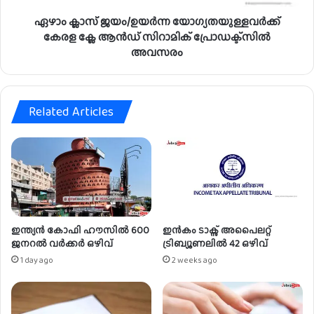
യ
ഏഴാം ക്ലാസ് ജയം/ഉയർന്ന യോഗ്യതയുള്ളവർക്ക്
ർ
ന്ന
കേരള ക്ലേ ആൻഡ് സിറാമിക് പ്രോഡക്ട്സിൽ
യോ
അവസരം
ഗ്യ
ത
യു
ള്ള
Related Articles
വ
ർ
ക്ക്
കേ
ര
ള
ക്ലേ
ആ
ഇന്ത്യൻ കോഫി ഹൗസിൽ 600
ഇൻകം ടാക്സ് അപൈലറ്റ്
ൻ
ജനറൽ വർക്കർ ഒഴിവ്
ട്രിബ്യൂണലിൽ 42 ഒഴിവ്
ഡ്
1 day ago
2 weeks ago
സി
റാ
മി