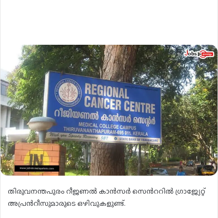
തിരുവനന്തപുരം റീജണൽ കാൻസർ സെൻററിൽ ഗ്രാജ്യേറ്റ്
അപ്രൻറീസുമാരുടെ ഒഴിവുകളുണ്ട്.