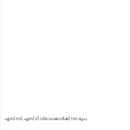
എസ്.സി, എസ്.ടി വിഭാഗക്കാർക്ക് 150 രൂപ.