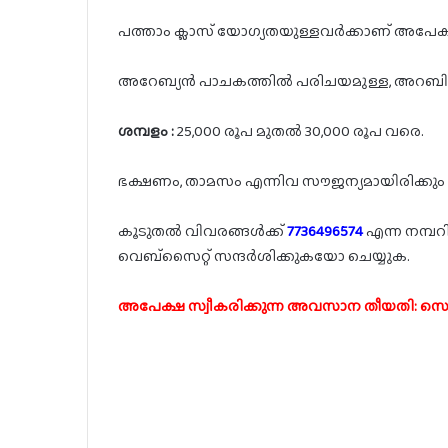
പത്താം ക്ലാസ് യോഗ്യതയുള്ളവർക്കാണ് അപേക്
അറേബ്യൻ പാചകത്തിൽ പരിചയമുള്ള, അറബി/
ശമ്പളം :
25,000 രൂപ മുതൽ 30,000 രൂപ വരെ.
ഭക്ഷണം, താമസം എന്നിവ സൗജന്യമായിരിക്കും
കൂടുതൽ വിവരങ്ങൾക്ക്
7736496574
എന്ന നമ്പ
വെബ്സൈറ്റ് സന്ദർശിക്കുകയോ ചെയ്യുക.
അപേക്ഷ സ്വീകരിക്കുന്ന അവസാന തീയതി: സെപ