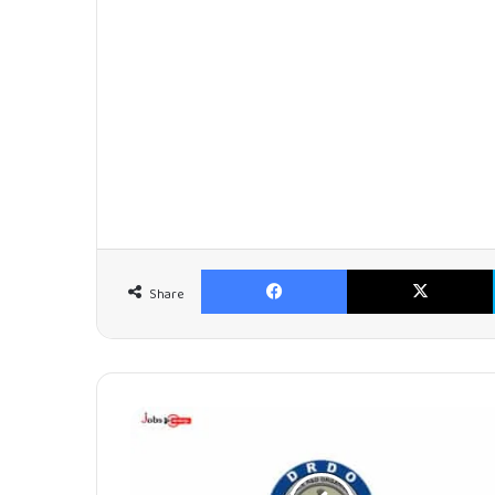
Facebook
Share
സി
.
എ
.