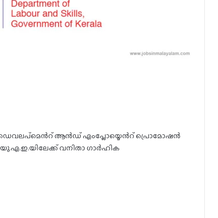
ഡെവലപ്മെൻറ് ആൻഡ് എംപ്ലോയ്മെൻറ് പ്രൊമോഷൻ
 യു.എ.ഇ.യിലേക്ക് വനിതാ ഗാർഹിക