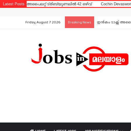
പൈലറ്റ് ട്രിബ്യൂണലിൽ 42 ഒഴിവ്
Latest Posts
Cochin Devaswom Board LD Clerk
Friday, August 7 2026
ഇൻകം ടാക്സ് അപൈല
Breaking News