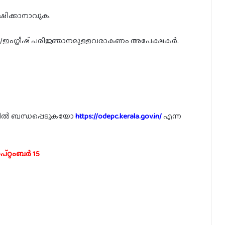
ഷിക്കാനാവുക.
ഇംഗ്ലീഷ് പരിജ്ഞാനമുള്ളവരാകണം അപേക്ഷകർ.
റിൽ ബന്ധപ്പെടുകയോ
https://odepc.kerala.gov.in/
എന്ന
്റ്റംബർ 15