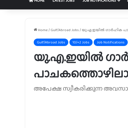
HOME
LATEST JOBS
JOB NOTIFICATIONS
Home
/
Gulf/Abroad Jobs
/
യു.എ.ഇയിൽ ഗാർഹിക പാ
Gulf/Abroad Jobs
10/+2 Jobs
Job Notifications
യു.എ.ഇയിൽ ഗാ
പാചകത്തൊഴിലാള
അപേക്ഷ സ്വീകരിക്കുന്ന അവസാ