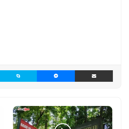
X
Skype
Messenger
Share via Email
വ
ന
ഗ
വേ