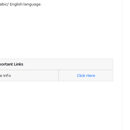
bic/ English language.
portant Links
re Info
Click Here