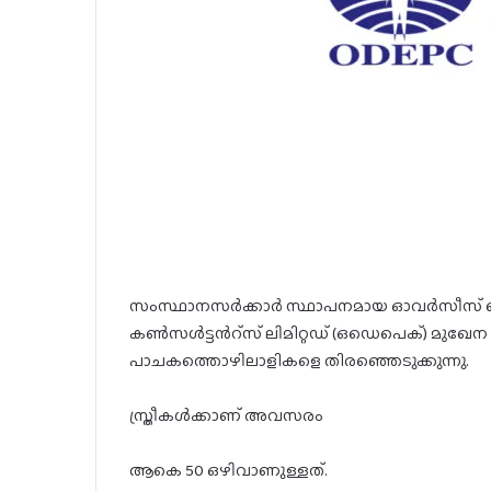
സംസ്ഥാനസർക്കാർ സ്ഥാപനമായ ഓവർസീസ് 
കൺസൾട്ടൻറ്സ് ലിമിറ്റഡ് (ഒഡെപെക്) മുഖേന
പാചകത്തൊഴിലാളികളെ തിരഞ്ഞെടുക്കുന്നു.
സ്ത്രീകൾക്കാണ് അവസരം
ആകെ 50 ഒഴിവാണുള്ളത്.