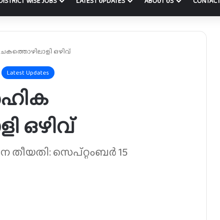
DISTRICT WISE JOBS
LATEST UPDATES
ABOUT US
CONTACT
ചകത്തൊഴിലാളി ഒഴിവ്
Latest Updates
ർഹിക
ി ഒഴിവ്
ന തീയതി: സെപ്റ്റംബർ 15