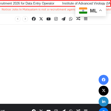
 Data Entry Operator
Institute of Advanced Virology (IAV) Notification 2
s In Malayalam is not a recruitment agency. We just sharing available job in wor
ML
Facebook
X
YouTube
Instagram
Telegram
WhatsApp
Random Article
Sidebar
F
X
L
M