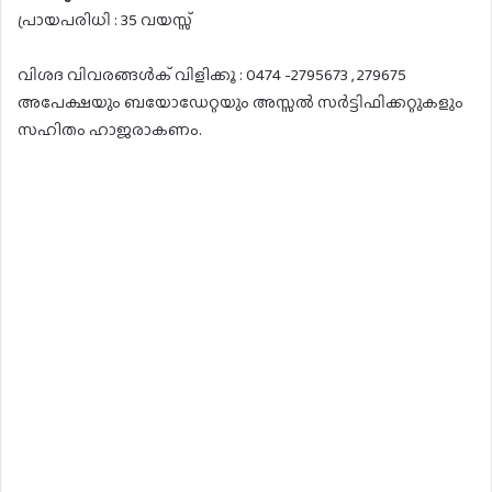
പ്രായപരിധി : 35 വയസ്സ്
വിശദ വിവരങ്ങൾക് വിളിക്കൂ : 0474 -2795673 , 279675
അപേക്ഷയും ബയോഡേറ്റയും അസ്സൽ സർട്ടിഫിക്കറ്റുകളും
സഹിതം ഹാജരാകണം.