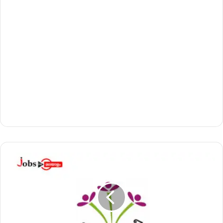
കു
ടും
ബ
ശ്രീ
യി
ൽ
മാ