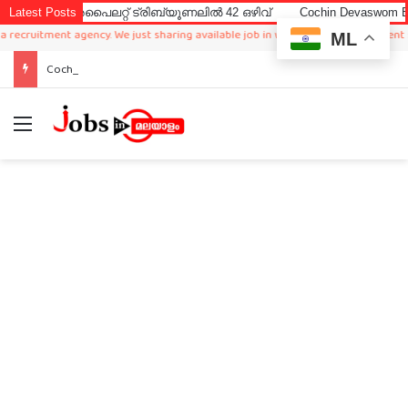
് അപൈലറ്റ് ട്രിബ്യൂണലിൽ 42 ഒഴിവ്
Latest Posts
Cochin Devaswom Board LD C
uitment agency. We just sharing available job in worldwide from different source
ML
Cochin Devaswom Board LD Clerk Exam Answer Key 2026
Menu