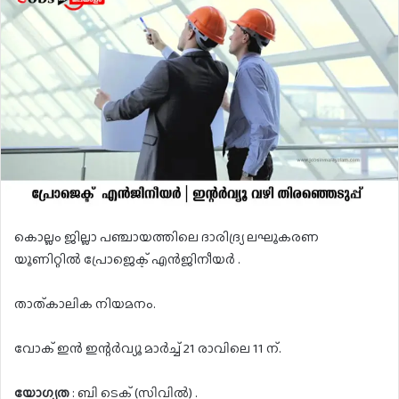
കൊല്ലം ജില്ലാ പഞ്ചായത്തിലെ ദാരിദ്ര്യ ലഘൂകരണ
യൂണിറ്റിൽ പ്രോജെക്ട് എൻജിനീയർ .
താത്കാലിക നിയമനം.
വോക് ഇൻ ഇന്റർവ്യൂ മാർച്ച് 21 രാവിലെ 11 ന്.
യോഗ്യത
: ബി ടെക് (സിവിൽ) .