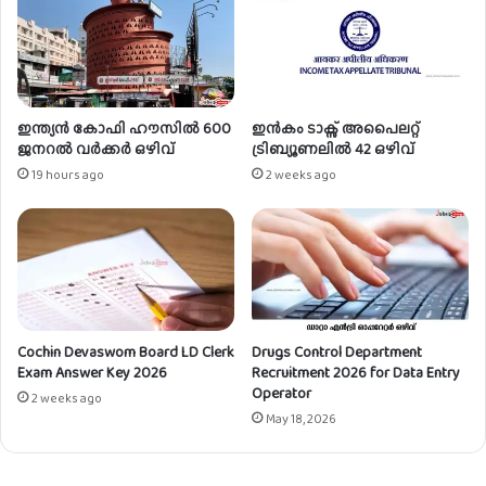
ഡ്
I
I
ത
സ്തി
ക
ഇന്ത്യൻ കോഫി ഹൗസിൽ 600
ഇൻകം ടാക്സ് അപൈലറ്റ്
യി
ജനറൽ വർക്കർ ഒഴിവ്
ട്രിബ്യൂണലിൽ 42 ഒഴിവ്
ൽ
19 hours ago
2 weeks ago
അ
വ
സ
രം
.
Cochin Devaswom Board LD Clerk
Drugs Control Department
Exam Answer Key 2026
Recruitment 2026 for Data Entry
Operator
2 weeks ago
May 18, 2026