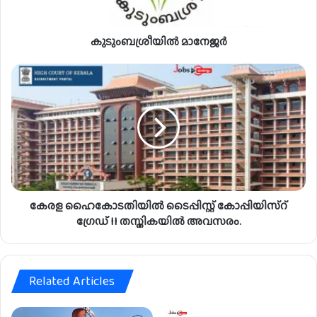
നേ
ജ
കുടുംബശ്രീയിൽ മാനേജർ
ർ
കേ
ര
ള
ഹൈ
കോ
ട
തി
യി
ൽ
കേരള ഹൈകോടതിയിൽ ടൈപ്പിസ്റ്റ് കോപ്പിയിസ്റ്
ടൈ
പ്പി
ഗ്രേഡ് II തസ്തികയിൽ അവസരം.
സ്റ്റ്
കോ
പ്പി
Related Articles
യി
സ്റ്
ഗ്രേ