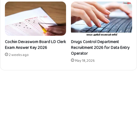
e
w
2
0
2
4
Cochin Devaswom Board LD Clerk
Drugs Control Department
:
Exam Answer Key 2026
Recruitment 2026 for Data Entry
S
Operator
a
2 weeks ago
May 18, 2026
m
p
l
e
R
e
c
e
i
p
t
D