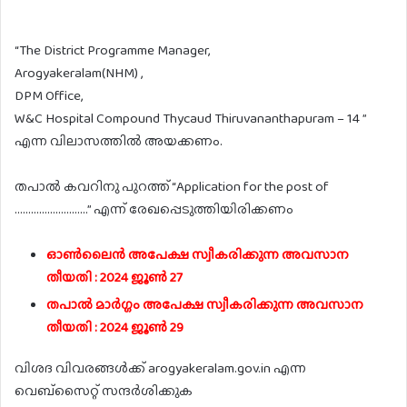
“The District Programme Manager,
Arogyakeralam(NHM) ,
DPM Office,
W&C Hospital Compound Thycaud Thiruvananthapuram – 14 ”
എന്ന വിലാസത്തിൽ അയക്കണം.
തപാൽ കവറിനു പുറത്ത് “Application for the post of
………………………” എന്ന് രേഖപ്പെടുത്തിയിരിക്കണം
ഓൺലൈൻ അപേക്ഷ സ്വീകരിക്കുന്ന അവസാന
തീയതി : 2024 ജൂൺ 27
തപാൽ മാർഗ്ഗം അപേക്ഷ സ്വീകരിക്കുന്ന അവസാന
തീയതി : 2024 ജൂൺ 29
വിശദ വിവരങ്ങൾക്ക് arogyakeralam.gov.in എന്ന
വെബ്സൈറ്റ് സന്ദർശിക്കുക