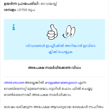
ഉയർന്ന പ്രായപരിധി :
40 വയസ്സ്
ശമ്പളം :
21750 രൂപ
വിവരങ്ങൾ ഇംഗ്ലീഷിൽ അറിയാൻ ഇവിടെ
ക്ലിക്ക് ചെയ്യുക
അപേക്ഷ സമർപ്പിക്കേണ്ട വിധം
nhmtvm.com
അല്ലെങ്കിൽ
arogyakeralam.gov.in
എന്ന
വെബ്സൈറ്റ് മുഖേനയോ, ഗൂഗിൾ ഫോം ഫിൽ ചെയ്തു
ഓൺലൈനായി അപേക്ഷ സമർപ്പിക്കാം.
ശേഷം ലഭിക്കുന്ന അപേക്ഷ ആവശ്യമായ രേഖകൾ സഹിതം