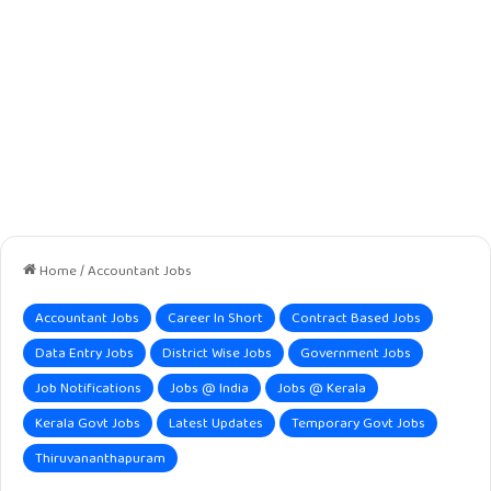
Home
/
Accountant Jobs
Accountant Jobs
Career In Short
Contract Based Jobs
Data Entry Jobs
District Wise Jobs
Government Jobs
Job Notifications
Jobs @ India
Jobs @ Kerala
Kerala Govt Jobs
Latest Updates
Temporary Govt Jobs
Thiruvananthapuram