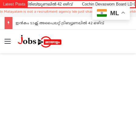
് ട്രിബ്യൂണലിൽ 42 ഒഴിവ്
Latest Posts
Cochin Devaswom Board LD Clerk Exam A
alam is not a recruitment agency. We just sharing available job in worldwide fro
ML
ഇൻകം ടാക്സ് അപൈലറ്റ് ട്രിബ്യൂണലിൽ 42 ഒഴിവ്
Menu