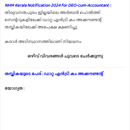
NHM Kerala Notification 2024 for DEO-cum-Accountant :
തിരുവനതപുരം ജില്ലയിലെ അർബൻ ഹെൽത്ത്
സെന്ററുകളിലേക്ക് ഡാറ്റ എൻട്രി കം അക്കൗണ്ടന്റ്
തസ്തികയിലേക്ക് അപേക്ഷ ക്ഷണിച്ചു.
കരാർ അടിസ്ഥാനത്തിലാണ് നിയമനം
ഒഴിവ് വിവരങ്ങൾ ചുവടെ ചേർക്കുന്നു
തസ്തികയുടെ പേര് : ഡാറ്റ എൻട്രി കം അക്കൗണ്ടന്റ്
യോഗ്യത :