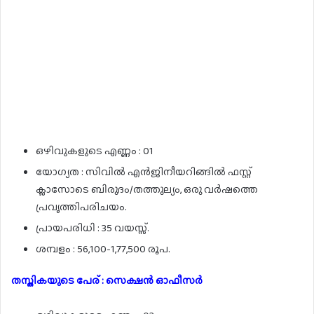
ഒഴിവുകളുടെ എണ്ണം : 01
യോഗ്യത : സിവിൽ എൻജിനീയറിങ്ങിൽ ഫസ്റ്റ്
ക്ലാസോടെ ബിരുദം/തത്തുല്യം, ഒരു വർഷത്തെ
പ്രവൃത്തിപരിചയം.
പ്രായപരിധി : 35 വയസ്സ്.
ശമ്പളം : 56,100-1,77,500 രൂപ.
തസ്തികയുടെ പേര് : സെക്ഷൻ ഓഫീസർ