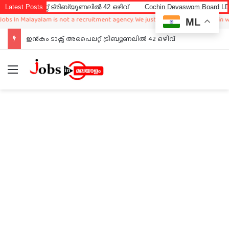
റ്റ് ട്രിബ്യൂണലിൽ 42 ഒഴിവ്
Latest Posts
Cochin Devaswom Board LD Clerk E
n Malayalam is not a recruitment agency. We just sharing available job in worldw
ML
ഇൻകം ടാക്സ് അപൈലറ്റ് ട്രിബ്യൂണലിൽ 42 ഒഴിവ്
Menu