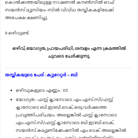
കൊൽക്കത്തയിലുള്ള നാഷണൽ കൗൺസിൽ ഓഫ്
സയൻസ് മ്യൂസിയം-സിൽ വിവിധ തസ്തികകളിലേക്ക്
അപേക്ഷ ക്ഷണിച്ചു.
9 ഒഴിവുണ്ട്.
ഒഴിവ്, യോഗ്യത, പ്രായപരിധി, ശമ്പളം എന്ന ക്രമത്തിൽ
ചുവടെ ചേർക്കുന്നു.
തസ്തികയുടെ പേര് : ക്യുറേറ്റർ – ബി
ഒഴിവുകളുടെ എണ്ണം : 05
യോഗ്യത : ഫസ്റ്റ് ക്ലാസോടെ എം.എസ്.സി/ഫസ്റ്റ്
ക്ലാസോടെ ബി.ഇ/ബി.ടെക്, ഒരു വർഷത്തെ
പ്രവൃത്തിപരിചയം. അല്ലെങ്കിൽ ഫസ്റ്റ് ക്ലാസോടെ
എം.എസ്.സി/ഫസ്റ്റ് ക്ലാസോടെ ബി.ഇ/ബി.ടെക്,
സയൻസ് കമ്യൂണിക്കേഷനിൽ എം.ടെക്. അല്ലെങ്കിൽ