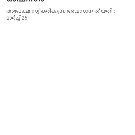
അപേക്ഷ സ്വീകരിക്കുന്ന അവസാന തീയതി :
മാർച്ച് 25