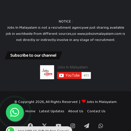
NOTICE :
Jobs In Malayalam is not a recruitment agency.we just sharing available
job in worldwide from different sources,so www.jobsinmalayalam.com is
not directly or indirectly involve in any stage of recruitment.
Subscribe to our channel
© Copyright 2026, All Rights Reserved |
Jobs In Malayalam
Home
Latest Updates
About Us
Contact Us
Facebook
X
YouTube
Instagram
Telegram
WhatsApp
Join With Us (WhatsApp Group)