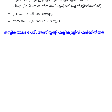
എം.ടെക്./എം.ഇ./എം.എസ്.(എൻജിനീയറിങ്)/
പിഎച്ച്.ഡി. (സയൻസ്)/പിഎച്ച്.ഡി (എൻജിനീയറിങ്).
പ്രായപരിധി : 35 വയസ്സ്.
ശമ്പളം : 56,100-1,77,500 രൂപ.
തസ്തികയുടെ പേര് : അസിസ്റ്റന്റ് എക്സിക്യുട്ടീവ് എൻജിനീയർ