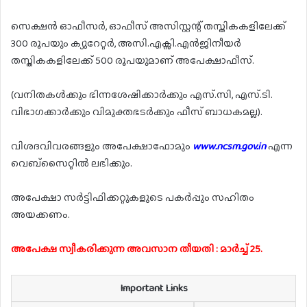
സെക്ഷൻ ഓഫീസർ, ഓഫീസ് അസിസ്റ്റന്റ് തസ്തികകളിലേക്ക്
300 രൂപയും ക്യുറേറ്റർ, അസി.എക്സി.എൻജിനീയർ
തസ്തികകളിലേക്ക് 500 രൂപയുമാണ് അപേക്ഷാഫീസ്.
(വനിതകൾക്കും ഭിന്നശേഷിക്കാർക്കും എസ്.സി, എസ്.ടി.
വിഭാഗക്കാർക്കും വിമുക്തഭടർക്കും ഫീസ് ബാധകമല്ല).
വിശദവിവരങ്ങളും അപേക്ഷാഫോമും
www.ncsm.gov.in
എന്ന
വെബ്സൈറ്റിൽ ലഭിക്കും.
അപേക്ഷാ സർട്ടിഫിക്കറ്റുകളുടെ പകർപ്പും സഹിതം
അയക്കണം.
അപേക്ഷ സ്വീകരിക്കുന്ന അവസാന തീയതി : മാർച്ച് 25.
Important Links