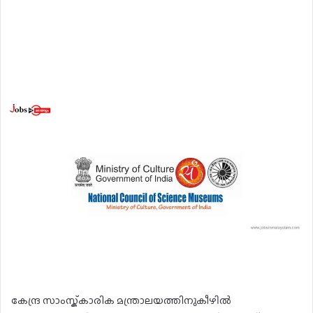
കേന്ദ്ര സാംസ്ക്കാരിക മന്ത്രാലയത്തിനുകീഴിൽ