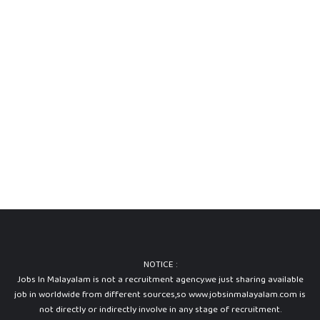
NOTICE :
Jobs In Malayalam is not a recruitment agency.we just sharing available
job in worldwide from different sources,so www.jobsinmalayalam.com is
not directly or indirectly involve in any stage of recruitment.