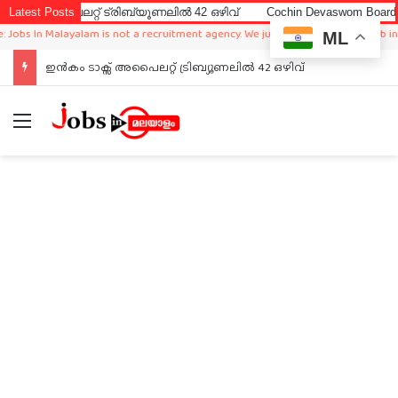
അപൈലറ്റ് ട്രിബ്യൂണലിൽ 42 ഒഴിവ്
Latest Posts
Cochin Devaswom Board LD Cler
s In Malayalam is not a recruitment agency. We just sharing available job in wor
ML
ഇൻകം ടാക്സ് അപൈലറ്റ് ട്രിബ്യൂണലിൽ 42 ഒഴിവ്
Menu