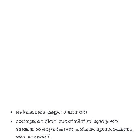
ഒഴിവുകളുടെ എണ്ണം : 01(മാന്നാർ)
യോഗ്യത: വെറ്റിനറി സയൻസിൽ ബിരുദവും,ഈ
മേഖലയിൽ ഒരു വർഷത്തെ പരിചയം മൃഗസംരക്ഷണം
അഭികാമ്യമാണ്..