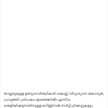
താല്പര്യമുള്ള ഉദ്യോഗാർത്ഥികൾ വയസ്സ്, വിദ്യാഭ്യാസ യോഗ്യത,
പ്രവൃത്തി പരിചയം (ഉണ്ടെങ്കിൽ) എന്നിവ
തെളിയിക്കുന്നതിനുള്ള ഒറിജിനൽ സർട്ടിഫിക്കറ്റുകളും