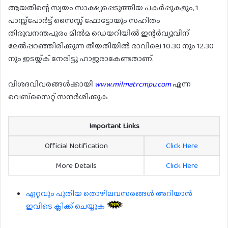
ആയതിന്റെ സ്വയം സാക്ഷ്യപ്പെടുത്തിയ പകർപ്പുകളും, 1
പാസ്സ്പോർട്ട് സൈസ്സ് ഫോട്ടോയും സഹിതം
തിരുവനന്തപുരം മിൽമ ഡെയറിയിൽ ഇന്റർവ്യൂവിന്
മേൽപ്പറഞ്ഞിരിക്കുന്ന തീയതിയിൽ രാവിലെ 10.30 നും 12.30
നും ഇടയ്ക്ക് നേരിട്ടു ഹാജരാകേണ്ടതാണ്.
വിശദവിവരങ്ങൾക്കായി
www.milmatrcmpu.com
എന്ന
വെബ്സൈറ്റ് സന്ദർശിക്കുക
Important Links
Official Notification
Click Here
More Details
Click Here
ഏറ്റവും പുതിയ തൊഴിലവസരങ്ങൾ അറിയാൻ
ഇവിടെ ക്ലിക്ക് ചെയ്യുക