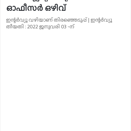
ഓഫീസർ ഒഴിവ്
ഇന്റർവ്യൂ വഴിയാണ് തിരഞ്ഞെടുപ്പ് | ഇന്റർവ്യൂ
തീയതി : 2022 ജനുവരി 03 -ന്