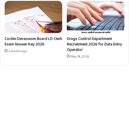
s
i
e
t
l
m
l
e
o
n
r
t
/
Cochin Devaswom Board LD Clerk
Drugs Control Department
2
Exam Answer Key 2026
Recruitment 2026 for Data Entry
A
0
Operator
s
2
2 weeks ago
s
May 18, 2026
3
i
–
s
A
t
p
a
p
n
l
t
y
C
O
u
n
m
l
D
i
E
n