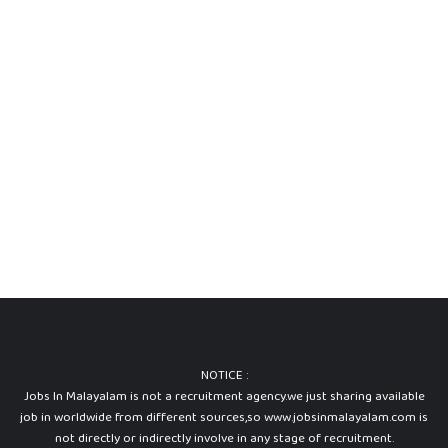
O
e
f
o
r
2
2
P
r
o
j
e
c
t
O
ff
i
c
e
NOTICE :
r
Jobs In Malayalam is not a recruitment agency.we just sharing available
P
job in worldwide from different sources,so www.jobsinmalayalam.com is
o
not directly or indirectly involve in any stage of recruitment.
s