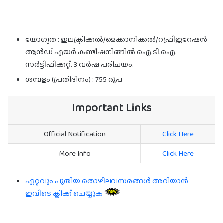
യോഗ്യത : ഇലക്ട്രിക്കൽ/മെക്കാനിക്കൽ/റഫ്രിജറേഷൻ
ആൻഡ് എയർ കണ്ടീഷനിങ്ങിൽ ഐ.ടി.ഐ.
സർട്ടിഫിക്കറ്റ്. 3 വർഷ പരിചയം.
ശമ്പളം (പ്രതിദിനം) : 755 രൂപ
Important Links
Official Notification
Click Here
More Info
Click Here
ഏറ്റവും പുതിയ തൊഴിലവസരങ്ങൾ അറിയാൻ
ഇവിടെ ക്ലിക്ക് ചെയ്യുക