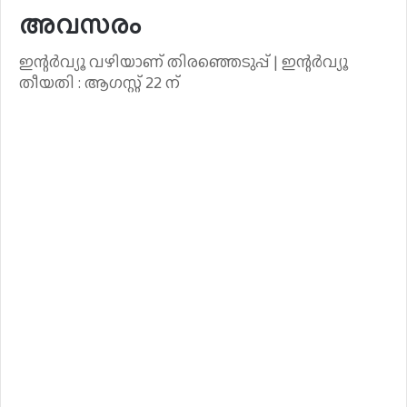
അവസരം
ഇന്റർവ്യൂ വഴിയാണ് തിരഞ്ഞെടുപ്പ് | ഇന്റർവ്യൂ
തീയതി : ആഗസ്റ്റ് 22 ന്