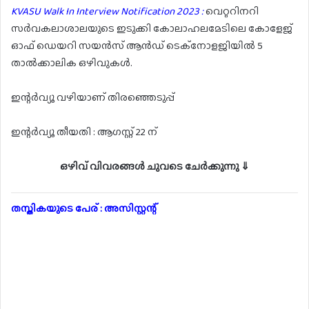
KVASU Walk In Interview Notification 2023 :
വെറ്ററിനറി
സർവകലാശാലയുടെ ഇടുക്കി കോലാഹലമേടിലെ കോളേജ്
ഓഫ് ഡെയറി സയൻസ് ആൻഡ് ടെക്നോളജിയിൽ 5
താൽക്കാലിക ഒഴിവുകൾ.
ഇന്റർവ്യൂ വഴിയാണ് തിരഞ്ഞെടുപ്പ്
ഇന്റർവ്യൂ തീയതി : ആഗസ്റ്റ് 22 ന്
ഒഴിവ് വിവരങ്ങൾ ചുവടെ ചേർക്കുന്നു ⇓
തസ്തികയുടെ പേര് : അസിസ്റ്റന്റ്