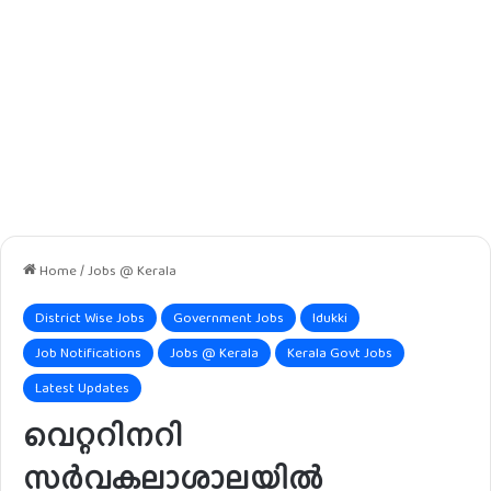
Home
/
Jobs @ Kerala
District Wise Jobs
Government Jobs
Idukki
Job Notifications
Jobs @ Kerala
Kerala Govt Jobs
Latest Updates
വെറ്ററിനറി
സർവകലാശാലയിൽ