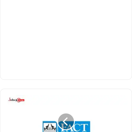
ഫാ
ക്ടി
ൽ
6
2
ഒ