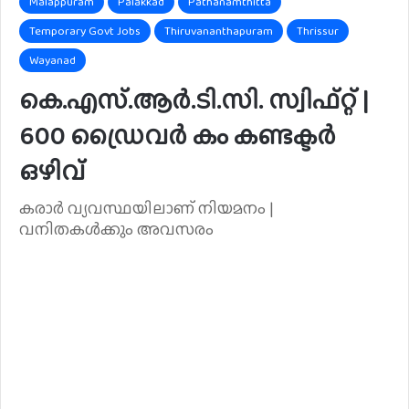
Malappuram
Palakkad
Pathanamthitta
Temporary Govt Jobs
Thiruvananthapuram
Thrissur
Wayanad
കെ.എസ്.ആർ.ടി.സി. സ്വിഫ്റ്റ് |
600 ഡ്രൈവർ കം കണ്ടക്ടർ
ഒഴിവ്
കരാർ വ്യവസ്ഥയിലാണ് നിയമനം |
വനിതകൾക്കും അവസരം