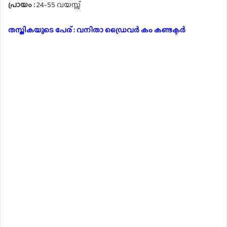
പ്രായം :
24-55 വയസ്സ്
തസ്തികയുടെ പേര് : വനിതാ ഡ്രൈവർ കം കണ്ടക്ടർ