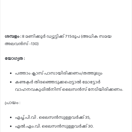
ശമ്പളം :
8 മണിക്കൂർ ഡ്യൂട്ടിക്ക് 715രൂപ (അധിക സമയ
അലവൻസ് -130)
യോഗ്യത :
പത്താം ക്ലാസ് പാസായിരിക്കണം/തത്തുല്യം
കണ്ടക്ടർ തിരഞ്ഞെടുക്കപ്പെട്ടാൽ മോട്ടോർ
വാഹനവകുപ്പിൽനിന്ന് ലൈസൻസ് നേടിയിരിക്കണം.
പ്രായം :
എച്ച്.പി.വി . ലൈസൻസുള്ളവർക്ക് 35,
എൽ.എം.വി. ലൈസൻസുള്ളവർക്ക് 30.