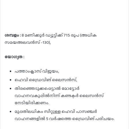
ശമ്പളം :
8 മണിക്കൂർ ഡ്യൂട്ടിക്ക് 715 രൂപ (അധിക
സമയഅലവൻസ് -130),
യോഗ്യത :
പത്താംക്ലാസ് വിജയം,
ഹെവി ഡ്രൈവിങ് ലൈസൻസ്,
തിരഞ്ഞെടുക്കപ്പെട്ടാൽ മോട്ടോർ
വാഹനവകുപ്പിൽനിന്ന് കണ്ടക്ടർ ലൈസൻസ്
നേടിയിരിക്കണം.
മുപ്പതിലധികം സീറ്റുള്ള ഹെവി പാസഞ്ചർ
വാഹനങ്ങളിൽ 5 വർഷത്തെ ഡ്രൈവിങ് പരിചയം.