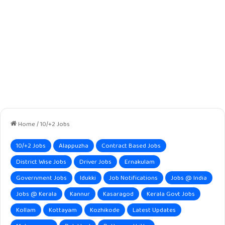
Home
/
10/+2 Jobs
10/+2 Jobs
Alappuzha
Contract Based Jobs
District Wise Jobs
Driver Jobs
Ernakulam
Government Jobs
Idukki
Job Notifications
Jobs @ India
Jobs @ Kerala
Kannur
Kasaragod
Kerala Govt Jobs
Kollam
Kottayam
Kozhikode
Latest Updates