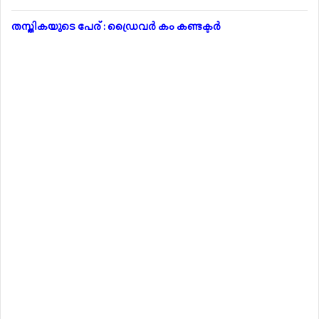
തസ്തികയുടെ പേര് : ഡ്രൈവർ കം കണ്ടക്ടർ