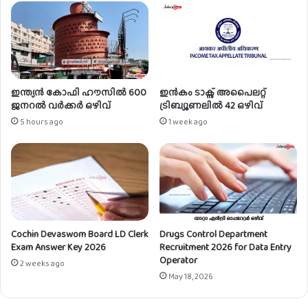
ൽ
എ
ൻ
ജി
നീ
യ
ർ
ഇന്ത്യൻ കോഫി ഹൗസിൽ 600
ഇൻകം ടാക്സ് അപൈലറ്റ്
,
ജനറൽ വർക്കർ ഒഴിവ്
ട്രിബ്യൂണലിൽ 42 ഒഴിവ്
ഡേ
5 hours ago
1 week ago
റ്റ
എ
ൻ
ട്രി
ഓ
പ്പ
റേ
Cochin Devaswom Board LD Clerk
Drugs Control Department
റ്റ
Exam Answer Key 2026
Recruitment 2026 for Data Entry
ർ
Operator
ഒ
2 weeks ago
May 18, 2026
ഴി
വ്