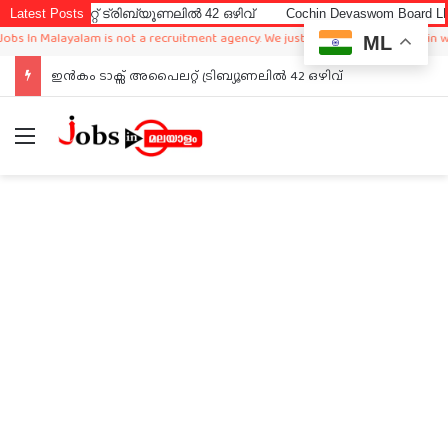
റ്റ് ട്രിബ്യൂണലിൽ 42 ഒഴിവ്
Latest Posts
Cochin Devaswom Board LD Clerk E
 Malayalam is not a recruitment agency. We just sharing available job in worldwi
ML
ഇൻകം ടാക്സ് അപൈലറ്റ് ട്രിബ്യൂണലിൽ 42 ഒഴിവ്
Menu