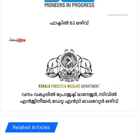
ഴി
വ്
ഫാക്ടിൽ 62 ഒഴിവ്
വ
നം
വ
കു
പ്പി
ൽ
പ്രോ
ജ
ക്ട്
വനം വകുപ്പിൽ പ്രോജക്ട് മാനേജർ, സിവിൽ
മാ
നേ
എൻജിനീയർ, ഡേറ്റ എൻട്രി ഓപ്പറേറ്റർ ഒഴിവ്
ജ
ർ
,
Related Articles
സി
വി