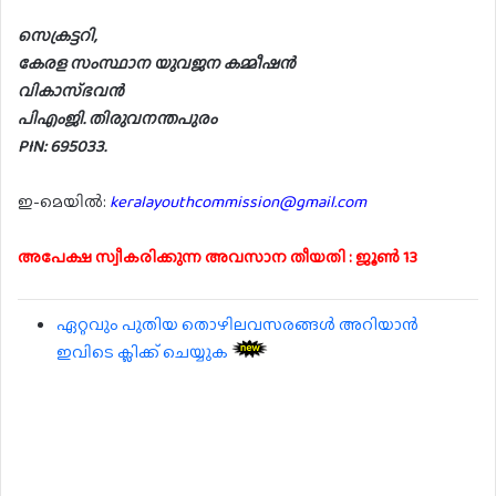
സെക്രട്ടറി,
കേരള സംസ്ഥാന യുവജന കമ്മീഷന്‍
വികാസ്ഭവന്‍
പിഎംജി. തിരുവനന്തപുരം
PIN: 695033.
ഇ-മെയില്‍:
keralayouthcommission@gmail.com
അപേക്ഷ സ്വീകരിക്കുന്ന അവസാന തീയതി : ജൂണ്‍ 13
ഏറ്റവും പുതിയ തൊഴിലവസരങ്ങൾ അറിയാൻ
ഇവിടെ ക്ലിക്ക് ചെയ്യുക