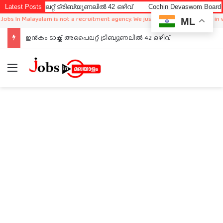
അപൈലറ്റ് ട്രിബ്യൂണലിൽ 42 ഒഴിവ്
Latest Posts
Cochin Devaswom Board LD Cle
 In Malayalam is not a recruitment agency. We just sharing available job in worl
ML
ഇൻകം ടാക്സ് അപൈലറ്റ് ട്രിബ്യൂണലിൽ 42 ഒഴിവ്
Menu