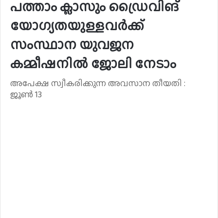
പത്താം ക്ലാസും ഡ്രൈവിങ്
യോഗ്യതയുള്ളവർക്ക്
സംസ്ഥാന യുവജന
കമ്മീഷനില്‍ ജോലി നേടാം
അപേക്ഷ സ്വീകരിക്കുന്ന അവസാന തീയതി :
ജൂണ്‍ 13