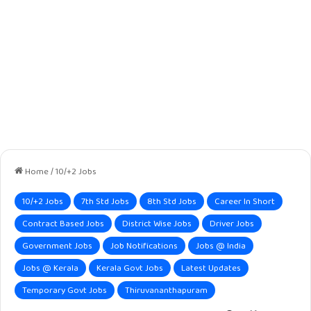
Home
/
10/+2 Jobs
10/+2 Jobs
7th Std Jobs
8th Std Jobs
Career In Short
Contract Based Jobs
District Wise Jobs
Driver Jobs
Government Jobs
Job Notifications
Jobs @ India
Jobs @ Kerala
Kerala Govt Jobs
Latest Updates
Temporary Govt Jobs
Thiruvananthapuram