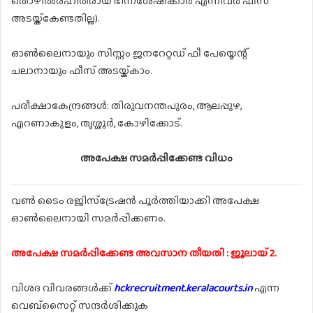
തൊഴിൽരഹിതരായ ഭിന്നശേഷിക്കാർ എന്നിവർ ഫീസ്
അടയ്ക്കേണ്ടതില്ല).
ഓൺലൈനായും സിസ്റ്റം ജനറേറ്റഡ് ഫീ പേയ്മെന്റ്
ചലാനായും ഫീസ് അടയ്ക്കാം.
പരീക്ഷാകേന്ദ്രങ്ങൾ: തിരുവനന്തപുരം, ആലപ്പുഴ,
എറണാകുളം, തൃശ്ശൂർ, കോഴിക്കോട്.
അപേക്ഷ സമർപ്പിക്കേണ്ട വിധം
വൺ ടൈം രജിസ്ട്രേഷൻ പൂർത്തിയാക്കി അപേക്ഷ
ഓൺലൈനായി സമർപ്പിക്കണം.
അപേക്ഷ സമർപ്പിക്കേണ്ട അവസാന തീയതി : ജൂലായ് 2.
വിശദ വിവരങ്ങൾക്ക്
hckrecruitment.keralacourts.in
എന്ന
വെബ്സൈറ്റ് സന്ദർശിക്കുക