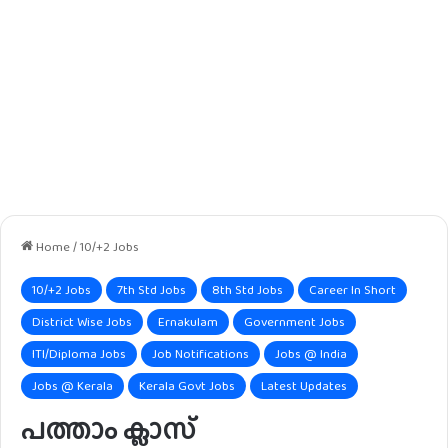
Home
/
10/+2 Jobs
10/+2 Jobs
7th Std Jobs
8th Std Jobs
Career In Short
District Wise Jobs
Ernakulam
Government Jobs
ITI/Diploma Jobs
Job Notifications
Jobs @ India
Jobs @ Kerala
Kerala Govt Jobs
Latest Updates
പത്താം ക്ലാസ്