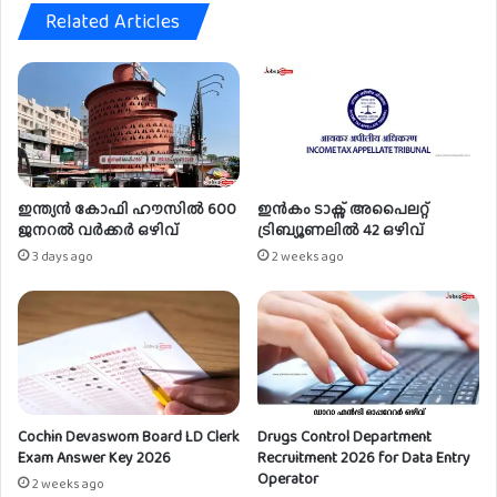
Related Articles
4
പ്പ
f
റേ
o
റ്റ
r
ർ
D
ഒ
u
ഴി
f
വ്
f
e
ഇന്ത്യൻ കോഫി ഹൗസിൽ 600
ഇൻകം ടാക്സ് അപൈലറ്റ്
d
ജനറൽ വർക്കർ ഒഴിവ്
ട്രിബ്യൂണലിൽ 42 ഒഴിവ്
a
3 days ago
2 weeks ago
r
P
o
s
t
Cochin Devaswom Board LD Clerk
Drugs Control Department
Exam Answer Key 2026
Recruitment 2026 for Data Entry
Operator
2 weeks ago