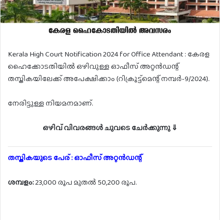
Kerala High Court Notification 2024 for Office Attendant : കേരള
ഹൈക്കോടതിയിൽ ഒഴിവുള്ള ഓഫീസ് അറ്റൻഡന്റ്
തസ്തികയിലേക്ക് അപേക്ഷിക്കാം (റിക്രൂട്ട്മെന്റ് നമ്പർ-9/2024).
നേരിട്ടുള്ള നിയമനമാണ്.
ഒഴിവ് വിവരങ്ങൾ ചുവടെ ചേർക്കുന്നു ⇓
തസ്തികയുടെ പേര് : ഓഫീസ് അറ്റൻഡന്റ്
ശമ്പളം:
23,000 രൂപ മുതൽ 50,200 രൂപ.