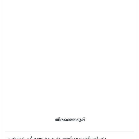
തിരഞ്ഞെടുപ്പ്
എഴുത്തുപരീക്ഷയുടെയും അഭിമുഖത്തിന്റെയും