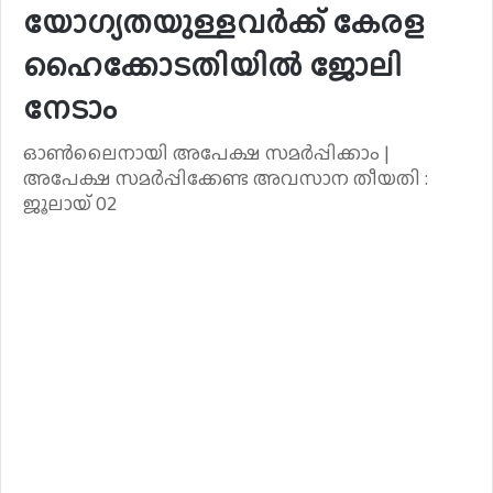
യോഗ്യതയുള്ളവർക്ക് കേരള
ഹൈക്കോടതിയിൽ ജോലി
നേടാം
ഓൺലൈനായി അപേക്ഷ സമർപ്പിക്കാം |
അപേക്ഷ സമർപ്പിക്കേണ്ട അവസാന തീയതി :
ജൂലായ് 02