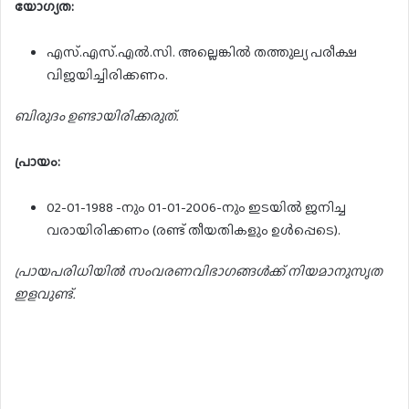
യോഗ്യത:
എസ്.എസ്.എൽ.സി. അല്ലെങ്കിൽ തത്തുല്യ പരീക്ഷ
വിജയിച്ചിരിക്കണം.
ബിരുദം ഉണ്ടായിരിക്കരുത്.
പ്രായം:
02-01-1988 -നും 01-01-2006-നും ഇടയിൽ ജനിച്ച
വരായിരിക്കണം (രണ്ട് തീയതികളും ഉൾപ്പെടെ).
പ്രായപരിധിയിൽ സംവരണവിഭാഗങ്ങൾക്ക് നിയമാനുസൃത
ഇളവുണ്ട്.