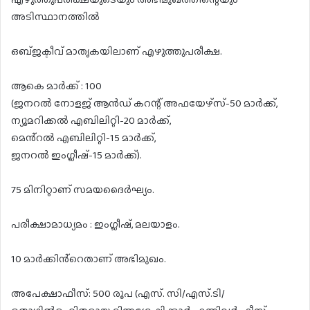
അടിസ്ഥാനത്തിൽ
ഒബ്ജക്ടീവ് മാതൃകയിലാണ് എഴുത്തുപരീക്ഷ.
ആകെ മാർക്ക് : 100
(ജനറൽ നോളജ് ആൻഡ് കറന്റ് അഫയേഴ്സ്-50 മാർക്ക്,
ന്യൂമറിക്കൽ എബിലിറ്റി-20 മാർക്ക്,
മെൻ്റൽ എബിലിറ്റി-15 മാർക്ക്,
ജനറൽ ഇംഗ്ലീഷ്-15 മാർക്ക്).
75 മിനിറ്റാണ് സമയദൈർഘ്യം.
പരീക്ഷാമാധ്യമം : ഇംഗ്ലീഷ്, മലയാളം.
10 മാർക്കിൻ്റെതാണ് അഭിമുഖം.
അപേക്ഷാഫീസ്: 500 രൂപ (എസ്. സി/എസ്‌.ടി/