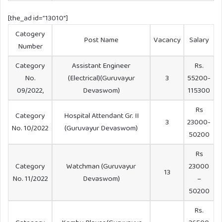
[the_ad id=”13010″]
Catogery
Post Name
Vacancy
Salary
Number
Category
Assistant Engineer
Rs.
No.
(Electrical)(Guruvayur
3
55200-
09/2022,
Devaswom)
115300
Rs
Category
Hospital Attendant Gr. II
3
23000-
No. 10/2022
(Guruvayur Devaswom)
50200
Rs
Category
Watchman (Guruvayur
23000
13
No. 11/2022
Devaswom)
–
50200
Rs.