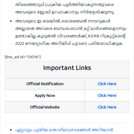
തിരഞ്ഞെടുപ്പ് പ്രക്രിയ പൂർത്തിയാകുന്നതുവരെ
അവരുടെ ജോലി ഉറപ്പാക്കാനും നിർദ്ദേശിക്കുന്നു.
അവരുടെ ഇ-മെയിൽ, മൊബൈൽ നമ്പറുകൾ
അല്ലാതെ അവരെ ബന്ധപ്പെടാൻ മറ്റ് മാർഗങ്ങളൊന്നും
ഉണ്ടാകില്ല കൂടുതൽ വിവരങ്ങൾക്ക്, KDRB റിക്രൂട്ട്‌മെന്റ്
2022 ഔദ്യോഗിക അറിയിപ്പ് ചുവടെ പരിശോധിക്കുക
[the_ad id=”13016″]
Important Links
Official Notification
Click Here
Apply Now
Click Here
Official Website
Click Here
ഏറ്റവും പുതിയ തൊഴിലവസരങ്ങൾ അറിയാൻ