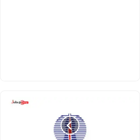
പ
വ
ർ
ഗ്രി
ഡി
ൽ
3