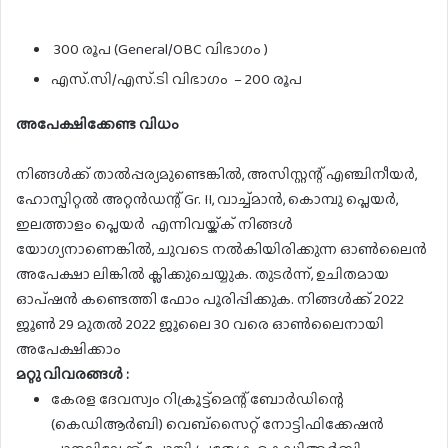
300 രൂപ (General/OBC വിഭാഗം )
എസ്‌.സി/എസ്‌.ടി വിഭാഗം – 200 രൂപ
അപേക്ഷിക്കേണ്ട വിധം
നിങ്ങൾക്ക് താൽപ്പര്യമുണ്ടെങ്കിൽ, അസിസ്റ്റന്റ് എഞ്ചിനീയർ,
ഹോസ്പിറ്റൽ അറ്റൻഡന്റ് Gr. II, വാച്ച്മാൻ, കൊമ്പു പ്ലെയർ,
ഇലത്താളം പ്ലെയർ എന്നിവയ്ക്ക് നിങ്ങൾ
യോഗ്യനാണെങ്കിൽ, ചുവടെ നൽകിയിരിക്കുന്ന ഓൺലൈൻ
അപേക്ഷാ ലിങ്കിൽ ക്ലിക്കുചെയ്യുക. തുടർന്ന്, ഉചിതമായ
ഓപ്ഷൻ കണ്ടെത്തി ഫോം പൂരിപ്പിക്കുക. നിങ്ങൾക്ക് 2022
ജൂൺ 29 മുതൽ 2022 ജൂലൈ 30 വരെ ഓൺലൈനായി
അപേക്ഷിക്കാം
മറ്റു വിവരങ്ങൾ
:
കേരള ദേവസ്വം റിക്രൂട്ട്‌മെന്റ് ബോർഡിന്റെ
(കെഡിആർബി) വെബ്‌സൈറ്റ് നോട്ടിഫിക്കേഷൻ