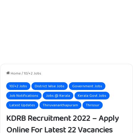
Home
/
10/+2 Jobs
10/+2 Jobs
District Wise Jobs
Government Jobs
Job Notifications
Jobs @ Kerala
Kerala Govt Jobs
Latest Updates
Thiruvananthapuram
Thrissur
KDRB Recruitment 2022 – Apply
Online For Latest 22 Vacancies