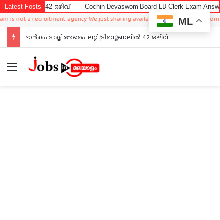
ഴിവ്
Latest Posts
Cochin Devaswom Board LD Clerk Exam Answer Key 2026
Dr
cruitment agency. We just sharing available job in worldwide from different sour
ML
Cochin Devaswom Board LD Clerk Exam Answer Key 2026
Menu