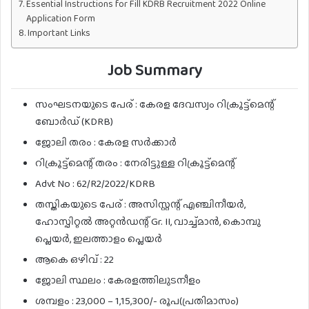
Essential Instructions for Fill KDRB Recruitment 2022 Online
Application Form
Important Links
Job Summary
സംഘടനയുടെ പേര് : കേരള ദേവസ്വം റിക്രൂട്ട്‌മെന്റ്
ബോർഡ് (KDRB)
ജോലി തരം : കേരള സർക്കാർ
റിക്രൂട്ട്മെന്റ് തരം : നേരിട്ടുള്ള റിക്രൂട്ട്മെന്റ്
Advt No : 62/R2/2022/KDRB
തസ്തികയുടെ പേര് : അസിസ്റ്റന്റ് എഞ്ചിനീയർ,
ഹോസ്പിറ്റൽ അറ്റൻഡന്റ് Gr. II, വാച്ച്മാൻ, കൊമ്പു
പ്ലെയർ, ഇലത്താളം പ്ലെയർ
ആകെ ഒഴിവ് : 22
ജോലി സ്ഥലം : കേരളത്തിലുടനീളം
ശമ്പളം : 23,000 – 1,15,300/- രൂപ(പ്രതിമാസം)